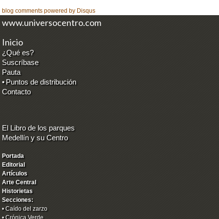
blog comments powered by
Disqus
www.universocentro.com
Inicio
¿Qué es?
Suscríbase
Pauta
•
Puntos de distribución
Contacto
El Libro de los parques
Medellín y su Centro
Portada
Editorial
Artículos
Arte Central
Historietas
Secciones:
•
Caído del zarzo
•
Crónica Verde