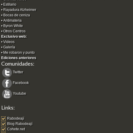
•
Estilario
•
Rayadura Alzheimer
•
Bocas de ceniza
•
Antimateria
•
Byron White
•
Otros Centros
Exclusivo web:
•
Videos
•
Galería
•
Me robaron y punto
Ediciones anteriores
Comunidades:
Twitter
Facebook
Youtube
Links:
Rabodeají
Blog Rabodeají
Cohete.net