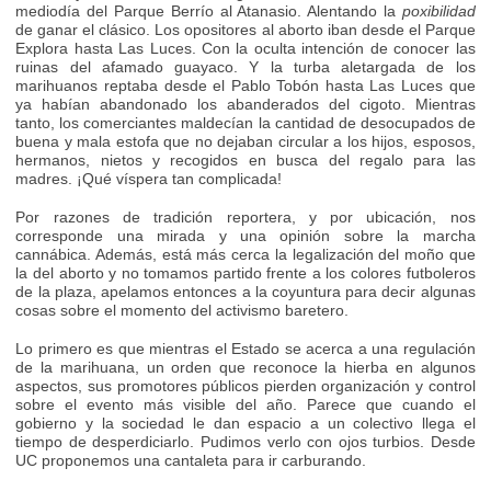
mediodía del Parque Berrío al Atanasio. Alentando la
poxibilidad
de ganar el clásico. Los opositores al aborto iban desde el Parque
Explora hasta Las Luces. Con la oculta intención de conocer las
ruinas del afamado guayaco. Y la turba aletargada de los
marihuanos reptaba desde el Pablo Tobón hasta Las Luces que
ya habían abandonado los abanderados del cigoto. Mientras
tanto, los comerciantes maldecían la cantidad de desocupados de
buena y mala estofa que no dejaban circular a los hijos, esposos,
hermanos, nietos y recogidos en busca del regalo para las
madres. ¡Qué víspera tan complicada!
Por razones de tradición reportera, y por ubicación, nos
corresponde una mirada y una opinión sobre la marcha
cannábica. Además, está más cerca la legalización del moño que
la del aborto y no tomamos partido frente a los colores futboleros
de la plaza, apelamos entonces a la coyuntura para decir algunas
cosas sobre el momento del activismo baretero.
Lo primero es que mientras el Estado se acerca a una regulación
de la marihuana, un orden que reconoce la hierba en algunos
aspectos, sus promotores públicos pierden organización y control
sobre el evento más visible del año. Parece que cuando el
gobierno y la sociedad le dan espacio a un colectivo llega el
tiempo de desperdiciarlo. Pudimos verlo con ojos turbios. Desde
UC proponemos una cantaleta para ir carburando.