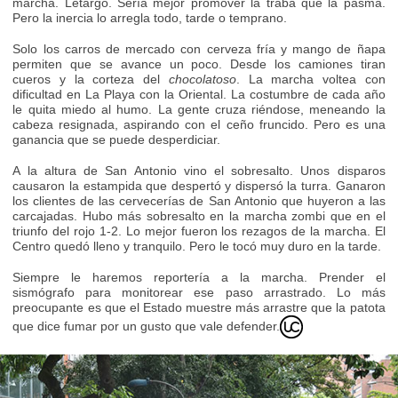
marcha. Letargo. Sería mejor promover la traba que la pasma.
Pero la inercia lo arregla todo, tarde o temprano.
Solo los carros de mercado con cerveza fría y mango de ñapa
permiten que se avance un poco. Desde los camiones tiran
cueros y la corteza del
chocolatoso
. La marcha voltea con
dificultad en La Playa con la Oriental. La costumbre de cada año
le quita miedo al humo. La gente cruza riéndose, meneando la
cabeza resignada, aspirando con el ceño fruncido. Pero es una
ganancia que se puede desperdiciar.
A la altura de San Antonio vino el sobresalto. Unos disparos
causaron la estampida que despertó y dispersó la turra. Ganaron
los clientes de las cervecerías de San Antonio que huyeron a las
carcajadas. Hubo más sobresalto en la marcha zombi que en el
triunfo del rojo 1-2. Lo mejor fueron los rezagos de la marcha. El
Centro quedó lleno y tranquilo. Pero le tocó muy duro en la tarde.
Siempre le haremos reportería a la marcha. Prender el
sismógrafo para monitorear ese paso arrastrado. Lo más
preocupante es que el Estado muestre más arrastre que la patota
que dice fumar por un gusto que vale defender.