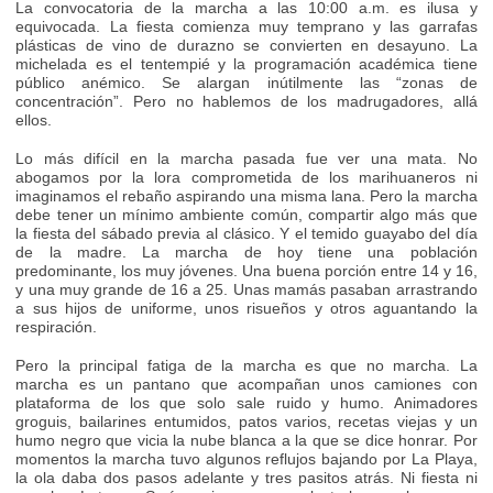
La convocatoria de la marcha a las 10:00 a.m. es ilusa y
equivocada. La fiesta comienza muy temprano y las garrafas
plásticas de vino de durazno se convierten en desayuno. La
michelada es el tentempié y la programación académica tiene
público anémico. Se alargan inútilmente las “zonas de
concentración”. Pero no hablemos de los madrugadores, allá
ellos.
Lo más difícil en la marcha pasada fue ver una mata. No
abogamos por la lora comprometida de los marihuaneros ni
imaginamos el rebaño aspirando una misma lana. Pero la marcha
debe tener un mínimo ambiente común, compartir algo más que
la fiesta del sábado previa al clásico. Y el temido guayabo del día
de la madre. La marcha de hoy tiene una población
predominante, los muy jóvenes. Una buena porción entre 14 y 16,
y una muy grande de 16 a 25. Unas mamás pasaban arrastrando
a sus hijos de uniforme, unos risueños y otros aguantando la
respiración.
Pero la principal fatiga de la marcha es que no marcha. La
marcha es un pantano que acompañan unos camiones con
plataforma de los que solo sale ruido y humo. Animadores
groguis, bailarines entumidos, patos varios, recetas viejas y un
humo negro que vicia la nube blanca a la que se dice honrar. Por
momentos la marcha tuvo algunos reflujos bajando por La Playa,
la ola daba dos pasos adelante y tres pasitos atrás. Ni fiesta ni