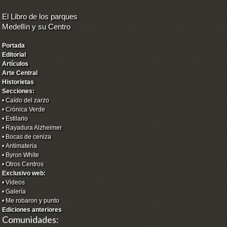
El Libro de los parques
Medellín y su Centro
Portada
Editorial
Artículos
Arte Central
Historietas
Secciones:
•
Caído del zarzo
•
Crónica Verde
•
Estilario
•
Rayadura Alzheimer
•
Bocas de ceniza
•
Antimateria
•
Byron White
•
Otros Centros
Exclusivo web:
•
Videos
•
Galería
•
Me robaron y punto
Ediciones anteriores
Comunidades: