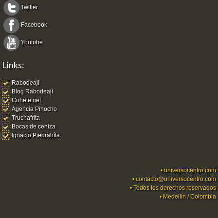
Twitter
Facebook
Youtube
Links:
Rabodeají
Blog Rabodeají
Cohete.net
Agencia Pinocho
Truchafrita
Bocas de ceniza
Ignacio Piedrahíta
•
universocentro.com
•
contacto@universocentro.com
• Todos los derechos reservados
• Medellín / Colombia