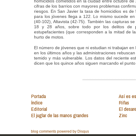
homicidios cometidos en la ciudad entre octubre de
cifras de los barrios con mayores problemas confirm
riesgos. En San Javier la tasa de homicidios es de 
para los jóvenes llega a 122. Lo mismo sucede en S
(40-102), Altavista (42-75). También las capturas s
18 y 28 años, sobre todo por los delitos de po
estupefacientes (que corresponden a la mitad de la
hurto de motos.
El número de jóvenes que ni estudian ni trabajan en 
en los últimos años y las administraciones rebusc
temido y más vulnerable. Los datos del reciente e
dicen que los quince años siguen marcando el punto 
Portada
Así es es
Índice
Rifas
Editorial
El desar
El juglar de las manos grandes
Zinc
blog comments powered by
Disqus