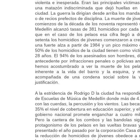
violenta e inesperada. Eran las principales víctimas
una matazón indiscriminada que dejó huellas en
ciudad. La guerra la dirigían desde arriba los mand
o de recios prefectos de disciplina. La muerte de jóv
comienzos de la década de los noventa representó 
Medellín alcanzó tasas de 381 homicidios por cada 
que en el caso de los pelaos esa cifra llegó a du
setenta los homicidios de jóvenes comenzaron a cre
una fuerte alza a partir de 1984 y un pico máximo
50% de los homicidios de la ciudad tienen como vícti
28 años. El 94% de los asesinados son hombres, de
antecedente por infracciones penales o policivas a
hemos acostumbrado a ver la muerte de los pela
inherente a la vida del barrio y la esquina, y
acompañada de una condena social sobre la v
justificación.
A la estridencia de Rodrigo D la ciudad ha respon
de Escuelas de Música de Medellín donde más de 4.
con las cuerdas, la percusión y los vientos. Las be
35% el nivel de cobertura en educación superior, y 
gobierno nacional promete enganchar a cuatro mi
Pero la cantera de los combos y las bandolas sig
protagonismo de los pelaos en las vueltas bravas y
presentado el año pasado por la corporación Casa d
la reducción de homicidios de jóvenes obedece a r