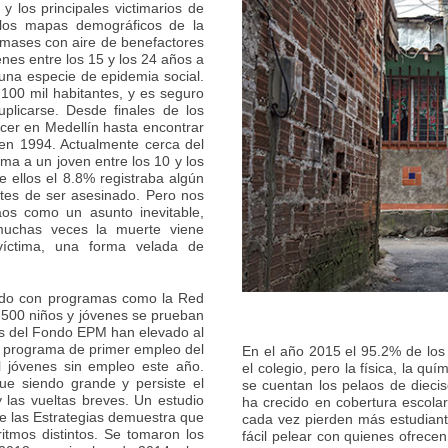
 y los principales victimarios de
 los mapas demográficos de la
amases con aire de benefactores
enes entre los 15 y los 24 años a
una especie de epidemia social.
100 mil habitantes, y es seguro
plicarse. Desde finales de los
cer en Medellín hasta encontrar
 en 1994. Actualmente cerca del
ma a un joven entre los 10 y los
 ellos el 8.8% registraba algún
ntes de ser asesinado. Pero nos
os como un asunto inevitable,
 muchas veces la muerte viene
íctima, una forma velada de
dido con programas como la Red
500 niños y jóvenes se prueban
cas del Fondo EPM han elevado al
el programa de primer empleo del
En el año 2015 el 95.2% de los
l jóvenes sin empleo este año.
el colegio, pero la física, la q
ue siendo grande y persiste el
se cuentan los pelaos de dieci
 las vueltas breves. Un estudio
ha crecido en cobertura escola
e las Estrategias demuestra que
cada vez pierden más estudiante
itmos distintos. Se tomaron los
fácil pelear con quienes ofrecen 