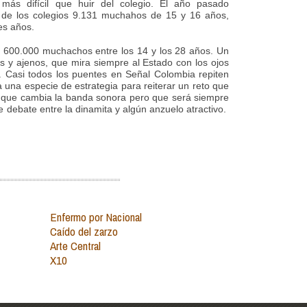
más difícil que huir del colegio. El año pasado
s de los colegios 9.131 muchahos de 15 y 16 años,
es años.
y 600.000 muchachos entre los 14 y los 28 años. Un
s y ajenos, que mira siempre al Estado con los ojos
. Casi todos los puentes en Señal Colombia repiten
a una especie de estrategia para reiterar un reto que
l que cambia la banda sonora pero que será siempre
 debate entre la dinamita y algún anzuelo atractivo.
Enfermo por Nacional
Caído del zarzo
Arte Central
X10