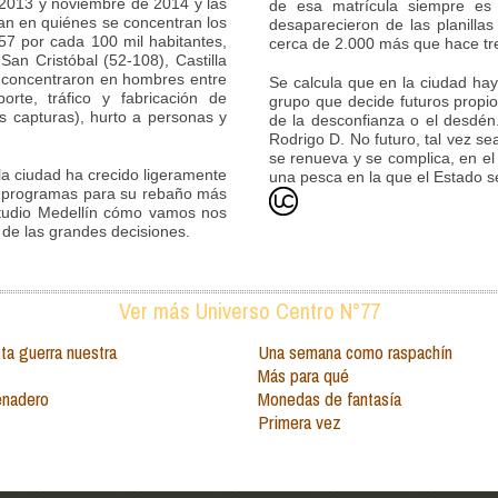
 2013 y noviembre de 2014 y las
de esa matrícula siempre es 
an en quiénes se concentran los
desaparecieron de las planilla
57 por cada 100 mil habitantes,
cerca de 2.000 más que hace tr
an Cristóbal (52-108), Castilla
e concentraron en hombres entre
Se calcula que en la ciudad ha
rte, tráfico y fabricación de
grupo que decide futuros propio
s capturas), hurto a personas y
de la desconfianza o el desdén
Rodrigo D. No futuro, tal vez se
se renueva y se complica, en e
la ciudad ha crecido ligeramente
una pesca en la que el Estado se
an programas para su rebaño más
studio Medellín cómo vamos nos
de las grandes decisiones.
Ver más Universo Centro N°77
ta guerra nuestra
Una semana como raspachín
Más para qué
enadero
Monedas de fantasía
Primera vez