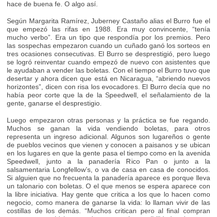
hace de buena fe. O algo así.
Según Margarita Ramírez, Juberney Castaño alias el Burro fue el
que empezó las rifas en 1988. Era muy convincente, “tenía
mucho verbo”. Era un tipo que respondía por los premios. Pero
las sospechas empezaron cuando un cuñado ganó los sorteos en
tres ocasiones consecutivas. El Burro se desprestigió, pero luego
se logró reinventar cuando empezó de nuevo con asistentes que
le ayudaban a vender las boletas. Con el tiempo el Burro tuvo que
desertar y ahora dicen que está en Nicaragua, “abriendo nuevos
horizontes”, dicen con risa los evocadores. El Burro decía que no
había peor corte que la de la Speedwell, el señalamiento de la
gente, ganarse el desprestigio.
Luego empezaron otras personas y la práctica se fue regando.
Muchos se ganan la vida vendiendo boletas, para otros
representa un ingreso adicional. Algunos son lugareños o gente
de pueblos vecinos que vienen y conocen a paisanos y se ubican
en los lugares en que la gente pasa el tiempo como en la avenida
Speedwell, junto a la panadería Rico Pan o junto a la
salsamentaria Longfellow’s, o va de casa en casa de conocidos.
Si alguien que no frecuenta la panadería aparece es porque lleva
un talonario con boletas. O el que menos se espera aparece con
la libre iniciativa. Hay gente que critica a los que lo hacen como
negocio, como manera de ganarse la vida: lo llaman vivir de las
costillas de los demás. “Muchos critican pero al final compran