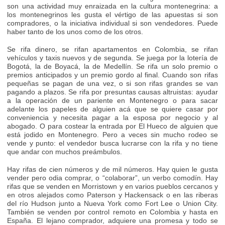
son una actividad muy enraizada en la cultura montenegrina: a
los montenegrinos les gusta el vértigo de las apuestas si son
compradores, o la iniciativa individual si son vendedores. Puede
haber tanto de los unos como de los otros.
Se rifa dinero, se rifan apartamentos en Colombia, se rifan
vehículos y taxis nuevos y de segunda. Se juega por la lotería de
Bogotá, la de Boyacá, la de Medellín. Se rifa un solo premio o
premios anticipados y un premio gordo al final. Cuando son rifas
pequeñas se pagan de una vez, o si son rifas grandes se van
pagando a plazos. Se rifa por presuntas causas altruistas: ayudar
a la operación de un pariente en Montenegro o para sacar
adelante los papeles de alguien acá que se quiere casar por
conveniencia y necesita pagar a la esposa por negocio y al
abogado. O para costear la entrada por El Hueco de alguien que
está jodido en Montenegro. Pero a veces sin mucho rodeo se
vende y punto: el vendedor busca lucrarse con la rifa y no tiene
que andar con muchos preámbulos.
Hay rifas de cien números y de mil números. Hay quien le gusta
vender pero odia comprar, o “colaborar”, un verbo comodín. Hay
rifas que se venden en Morristown y en varios pueblos cercanos y
en otros alejados como Paterson y Hackensack o en las riberas
del río Hudson junto a Nueva York como Fort Lee o Union City.
También se venden por control remoto en Colombia y hasta en
España. El lejano comprador, adquiere una promesa y todo se