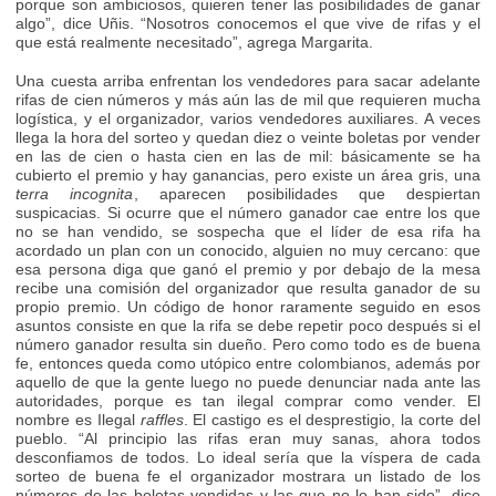
porque son ambiciosos, quieren tener las posibilidades de ganar
algo”, dice Uñis. “Nosotros conocemos el que vive de rifas y el
que está realmente necesitado”, agrega Margarita.
Una cuesta arriba enfrentan los vendedores para sacar adelante
rifas de cien números y más aún las de mil que requieren mucha
logística, y el organizador, varios vendedores auxiliares. A veces
llega la hora del sorteo y quedan diez o veinte boletas por vender
en las de cien o hasta cien en las de mil: básicamente se ha
cubierto el premio y hay ganancias, pero existe un área gris, una
terra incognita
, aparecen posibilidades que despiertan
suspicacias. Si ocurre que el número ganador cae entre los que
no se han vendido, se sospecha que el líder de esa rifa ha
acordado un plan con un conocido, alguien no muy cercano: que
esa persona diga que ganó el premio y por debajo de la mesa
recibe una comisión del organizador que resulta ganador de su
propio premio. Un código de honor raramente seguido en esos
asuntos consiste en que la rifa se debe repetir poco después si el
número ganador resulta sin dueño. Pero como todo es de buena
fe, entonces queda como utópico entre colombianos, además por
aquello de que la gente luego no puede denunciar nada ante las
autoridades, porque es tan ilegal comprar como vender. El
nombre es Ilegal
raffles
. El castigo es el desprestigio, la corte del
pueblo. “Al principio las rifas eran muy sanas, ahora todos
desconfiamos de todos. Lo ideal sería que la víspera de cada
sorteo de buena fe el organizador mostrara un listado de los
números de las boletas vendidas y las que no lo han sido”, dice