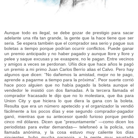
Aunque todo es ilegal, se debe gozar de prestigio para sacar
adelante una rifa tan grande, la gente que la hace tiene que ser
seria. Se espera también que el comprador sea serio y pague sus
boletas a tiempo porque podrían ocurrir conflictos. Puede ganar
un premio anticipado y no haber pagado y aunque llore y llore y
pelee y saque excusas y se exaspere, no le pagan. Entre vecinos
y amigos a veces se perdonan. Uñis dice que hace años le pagó
un premio a mi primo Juan Carlos Berrío alias el Calvo. Pero hay
algunos que dicen: “No dañemos la amistad, mejor no te pago,
aprende a pagarme a tiempo para la próxima”. Peor suerte corrió
hace poco alguien que no había pagado la boleta aunque el
vendedor le insistió con dos llamadas. A la tercera llamada el
comprador fracasado le dijo que no lo molestara, que iba para
Union City y que hiciera lo que diera la gana con la boleta.
Resulta que era un número apetecido y el organizador la vendió
fácilmente a los pocos días y ese segundo comprador-pagador
ganó, mientras que su antecesor quedó furioso porque perdió
cinco mil dólares. Dicen que “presuntamente” —como dicen los
periodistas para evitar demandas— telefoneó a la policía, una
llamada anónima, y la cosa estuvo muy caliente los días
siguientes, hubo mucha paranoia, y la gente muy asustada