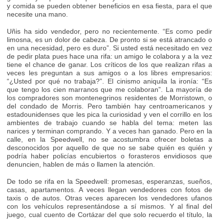
y comida se pueden obtener beneficios en esa fiesta, para el que
necesite una mano.
Uñis ha sido vendedor, pero no recientemente. “Es como pedir
limosna, es un dolor de cabeza. De pronto si se está atrancado o
en una necesidad, pero es duro”. Si usted está necesitado en vez
de pedir plata pues hace una rifa: un amigo le colabora y a la vez
tiene el chance de ganar. Los críticos de los que realizan rifas a
veces les preguntan a sus amigos o a los libres empresarios:
“¿Usted por qué no trabaja?”. El cinismo aniquila la ironía: “Es
que tengo los cien marranos que me colaboran”. La mayoría de
los compradores son montenegrinos residentes de Morristown, o
del condado de Morris. Pero también hay centroamericanos y
estadounidenses que les pica la curiosidad y ven el corrillo en los
ambientes de trabajo cuando se habla del tema: meten las
narices y terminan comprando. Y a veces han ganado. Pero en la
calle, en la Speedwell, no se acostumbra ofrecer boletas a
desconocidos por aquello de que no se sabe quién es quién y
podría haber policías encubiertos o forasteros envidiosos que
denuncien, hablen de más o llamen la atención.
De todo se rifa en la Speedwell: promesas, esperanzas, sueños,
casas, apartamentos. A veces llegan vendedores con fotos de
taxis o de autos. Otras veces aparecen los vendedores ufanos
con los vehículos representándose a sí mismos. Y al final del
juego, cual cuento de Cortázar del que solo recuerdo el título, la