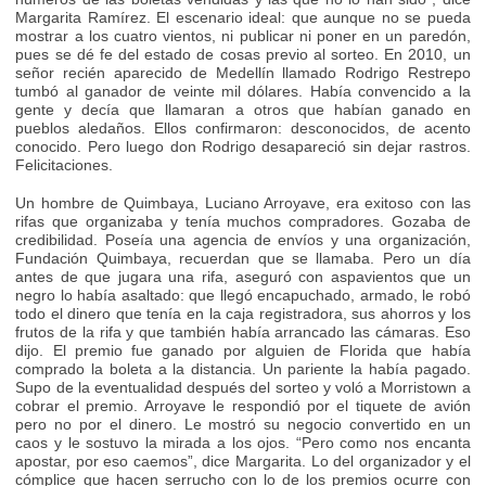
Margarita Ramírez. El escenario ideal: que aunque no se pueda
mostrar a los cuatro vientos, ni publicar ni poner en un paredón,
pues se dé fe del estado de cosas previo al sorteo. En 2010, un
señor recién aparecido de Medellín llamado Rodrigo Restrepo
tumbó al ganador de veinte mil dólares. Había convencido a la
gente y decía que llamaran a otros que habían ganado en
pueblos aledaños. Ellos confirmaron: desconocidos, de acento
conocido. Pero luego don Rodrigo desapareció sin dejar rastros.
Felicitaciones.
Un hombre de Quimbaya, Luciano Arroyave, era exitoso con las
rifas que organizaba y tenía muchos compradores. Gozaba de
credibilidad. Poseía una agencia de envíos y una organización,
Fundación Quimbaya, recuerdan que se llamaba. Pero un día
antes de que jugara una rifa, aseguró con aspavientos que un
negro lo había asaltado: que llegó encapuchado, armado, le robó
todo el dinero que tenía en la caja registradora, sus ahorros y los
frutos de la rifa y que también había arrancado las cámaras. Eso
dijo. El premio fue ganado por alguien de Florida que había
comprado la boleta a la distancia. Un pariente la había pagado.
Supo de la eventualidad después del sorteo y voló a Morristown a
cobrar el premio. Arroyave le respondió por el tiquete de avión
pero no por el dinero. Le mostró su negocio convertido en un
caos y le sostuvo la mirada a los ojos. “Pero como nos encanta
apostar, por eso caemos”, dice Margarita. Lo del organizador y el
cómplice que hacen serrucho con lo de los premios ocurre con