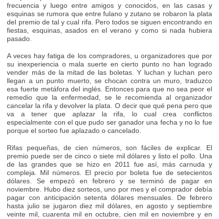
frecuencia y luego entre amigos y conocidos, en las casas y
esquinas se rumora que entre fulano y zutano se robaron la plata
del premio de tal y cual rifa. Pero todos se siguen encontrando en
fiestas, esquinas, asados en el verano y como si nada hubiera
pasado.
A veces hay fatiga de los compradores, u organizadores que por
su inexperiencia o mala suerte en cierto punto no han logrado
vender más de la mitad de las boletas. Y luchan y luchan pero
llegan a un punto muerto, se chocan contra un muro, traduzco
esa fuerte metáfora del inglés. Entonces para que no sea peor el
remedio que la enfermedad, se le recomienda al organizador
cancelar la rifa y devolver la plata. O decir que qué pena pero que
va a tener que aplazar la rifa, lo cual crea conflictos
especialmente con el que pudo ser ganador una fecha y no lo fue
porque el sorteo fue aplazado o cancelado.
Rifas pequeñas, de cien números, son fáciles de explicar. El
premio puede ser de cinco o siete mil dólares y listo el pollo. Una
de las grandes que se hizo en 2011 fue así, más carnuda y
compleja. Mil números. El precio por boleta fue de setecientos
dólares. Se empezó en febrero y se terminó de pagar en
noviembre. Hubo diez sorteos, uno por mes y el comprador debía
pagar con anticipación setenta dólares mensuales. De febrero
hasta julio se jugaron diez mil dólares, en agosto y septiembre
veinte mil, cuarenta mil en octubre, cien mil en noviembre y en