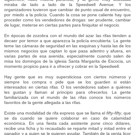
miraba de lado a lado de la Speedwell Avenue. Y los
organizadores tuvieron que cambiar de punto usual de encuentro,
por miedo a la policía. Cuando la cosa se pone caliente hay que
proceder como los vendedores de drogas: ser prudente, cambiar
de lugar, meterse en ciertas partes para finiquitar el negocio.
En épocas de zozobra con el mundo del azar las rifas tienden a
decaer por temor a que aparezca la policía encubierta. La gente
teme las cámaras de seguridad en las esquinas y hasta las de los
mismos negocios que captan lo que pasa adentro y afuera, en
varias partes de esa avenida, especialmente cuando salen de
misa los domingos de la iglesia Santa Margarita de Escocia, un
momento propicio para ir a ofrecer y cobrar en la Speedwell.
Hay gente que es muy supersticiosa con ciertos números y
siempre los compra o pide que se los guarden si están
interesados en ciertas rifas. O los vendedores saben a quiénes
les gustan y llaman al principio para ofrecerlos. La gente
familiarizada con el mundo de las rifas conoce los números
favoritos de la gente allegada a las rifas.
Existe una modalidad de rifa express que se llama el
fifty-fifty
, que
se da cuando se quiere colaborar en caso de calamidad
económica. En una fiesta cada asistente pone cinco dólares,
recibe una ficha y lo recaudado se reparte mitad y mitad entre el
ganador y a quien se le quieren ayudar. También de la venta licor