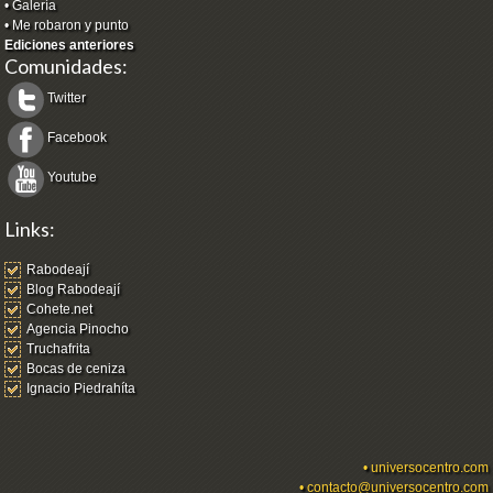
•
Galería
•
Me robaron y punto
Ediciones anteriores
Comunidades:
Twitter
Facebook
Youtube
Links:
Rabodeají
Blog Rabodeají
Cohete.net
Agencia Pinocho
Truchafrita
Bocas de ceniza
Ignacio Piedrahíta
•
universocentro.com
•
contacto@universocentro.com