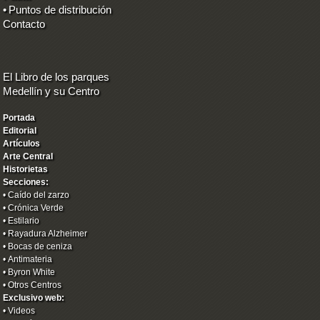
•
Puntos de distribución
Contacto
El Libro de los parques
Medellín y su Centro
Portada
Editorial
Artículos
Arte Central
Historietas
Secciones:
•
Caído del zarzo
•
Crónica Verde
•
Estilario
•
Rayadura Alzheimer
•
Bocas de ceniza
•
Antimateria
•
Byron White
•
Otros Centros
Exclusivo web:
•
Videos