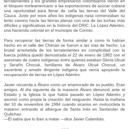
terratenientes y los grandes empresarios colombianos vieron en
el bloqueo norteamericano a las exportaciones de azúcar cubana
una oportunidad para llenar de caña las tierras del Valle del
Cauca. Justo por esos años los indígenas nasa comenzaban su
lento camino hacia las tierras planas con una de las luchas más
difíciles y significativas en la historia del CRIC. La López Adentro,
una hacienda colonial en el municipio de Corinto.
Para recuperar las tierras de forma similar a como lo habían
hecho en el valle del Chimán se fueron a las vías de hecho. La
brutal arremetida de los terratenientes en complicidad con la
fuerza pública quedó demostrada el 22 de enero de 1982 con el
asesinato de cuatro indígenas entre quienes estaban Gloria Ulcué
y Serafín Chocué, familiares de Álvaro Ulcué Chocué, un
sacerdote y amado dirigente indígena que venía apoyando la
recuperación de tierras en López Adentro.
Javier recuerda a Álvaro como un enamorado de su pueblo. Eran
amigos. Al día siguiente de la masacre Álvaro denunció ante el
Estado y la Iglesia lo que había pasado en López Adentro y
asumió como propia la creación del resguardo. Hasta la mañana
del 10 de noviembre de 1984 cuando sicarios en motocicleta lo
mataron entrando al albergue de Santa Inés en Santander de
Quilichao.
—Él sabía que lo iban a matar —dice Javier Calambás.