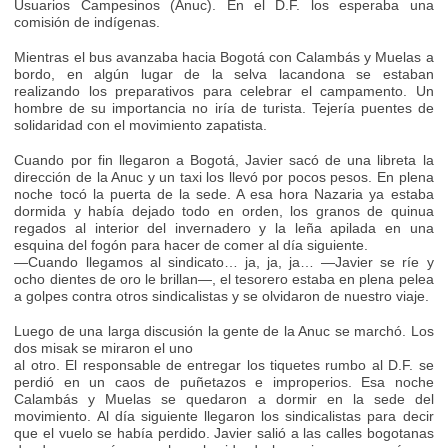
Usuarios Campesinos (Anuc). En el D.F. los esperaba una
comisión de indígenas.
Mientras el bus avanzaba hacia Bogotá con Calambás y Muelas a
bordo, en algún lugar de la selva lacandona se estaban
realizando los preparativos para celebrar el campamento. Un
hombre de su importancia no iría de turista. Tejería puentes de
solidaridad con el movimiento zapatista.
Cuando por fin llegaron a Bogotá, Javier sacó de una libreta la
dirección de la Anuc y un taxi los llevó por pocos pesos. En plena
noche tocó la puerta de la sede. A esa hora Nazaria ya estaba
dormida y había dejado todo en orden, los granos de quinua
regados al interior del invernadero y la leña apilada en una
esquina del fogón para hacer de comer al día siguiente.
—Cuando llegamos al sindicato… ja, ja, ja… —Javier se ríe y
ocho dientes de oro le brillan—, el tesorero estaba en plena pelea
a golpes contra otros sindicalistas y se olvidaron de nuestro viaje.
Luego de una larga discusión la gente de la Anuc se marchó. Los
dos misak se miraron el uno
al otro. El responsable de entregar los tiquetes rumbo al D.F. se
perdió en un caos de puñetazos e improperios. Esa noche
Calambás y Muelas se quedaron a dormir en la sede del
movimiento. Al día siguiente llegaron los sindicalistas para decir
que el vuelo se había perdido. Javier salió a las calles bogotanas