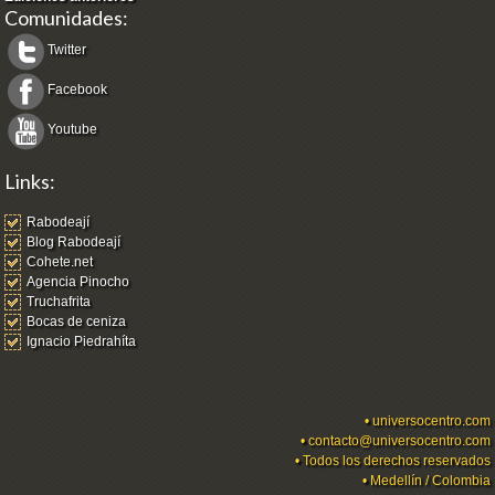
Comunidades:
Twitter
Facebook
Youtube
Links:
Rabodeají
Blog Rabodeají
Cohete.net
Agencia Pinocho
Truchafrita
Bocas de ceniza
Ignacio Piedrahíta
•
universocentro.com
•
contacto@universocentro.com
• Todos los derechos reservados
• Medellín / Colombia