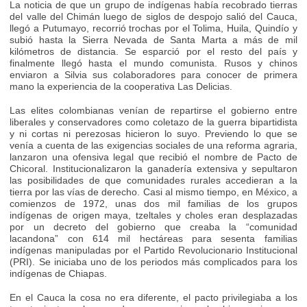
La noticia de que un grupo de indígenas había recobrado tierras
del valle del Chimán luego de siglos de despojo salió del Cauca,
llegó a Putumayo, recorrió trochas por el Tolima, Huila, Quindío y
subió hasta la Sierra Nevada de Santa Marta a más de mil
kilómetros de distancia. Se esparció por el resto del país y
finalmente llegó hasta el mundo comunista. Rusos y chinos
enviaron a Silvia sus colaboradores para conocer de primera
mano la experiencia de la cooperativa Las Delicias.
Las elites colombianas venían de repartirse el gobierno entre
liberales y conservadores como coletazo de la guerra bipartidista
y ni cortas ni perezosas hicieron lo suyo. Previendo lo que se
venía a cuenta de las exigencias sociales de una reforma agraria,
lanzaron una ofensiva legal que recibió el nombre de Pacto de
Chicoral. Institucionalizaron la ganadería extensiva y sepultaron
las posibilidades de que comunidades rurales accedieran a la
tierra por las vías de derecho. Casi al mismo tiempo, en México, a
comienzos de 1972, unas dos mil familias de los grupos
indígenas de origen maya, tzeltales y choles eran desplazadas
por un decreto del gobierno que creaba la “comunidad
lacandona” con 614 mil hectáreas para sesenta familias
indígenas manipuladas por el Partido Revolucionario Institucional
(PRI). Se iniciaba uno de los periodos más complicados para los
indígenas de Chiapas.
En el Cauca la cosa no era diferente, el pacto privilegiaba a los