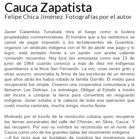
Cauca Zapatista
Felipe Chica Jiménez. Fotografías por el autor
Javier Calambás Tunubalá mira el fuego como si tuviera
propiedades conmemorativas. El hombre que a los veinticinco se
cansó de pagar impuesto a los terratenientes de Guambía,
organizó un sindicato indígena con el fin de abolir ese pago y lo
logró, está sentado frente a un sartén con aceite caliente
rumiando recuerdos. Hoy luce tan entusiasta como ese 13 de
junio de 1964 cuando convocó a más de diez mil indígenas
guambianos a la finca San Fernando. La voz, unas veces grito y
otras susurro, anunciaba la firma de las escrituras de un terreno
que años atrás les había robado la familia Garrillo. El medio para
recuperarla fue simple. Crearon una cooperativa comunitaria y la
llamaron Las Delicias. La estrategia. Obligar al Estado a través
del Incora a comprar la tierra para convertirla en resguardo
indígena. Javier estaba a la cabeza de toda esa operación que
costó mucha caminata, mucha minga, mucha fiesta.
Motivado por el triunfo de la revolución cubana quiso recuperar
las tierras ancestrales del valle del Chimán, en Silvia, Cauca. Y
las recuperó. Por eso su nombre es reconocido en el norte del
Cauca como uno de los grandes taitas del movimiento indígena.
—A los ricos que se burlaban de nosotros les mostramos que