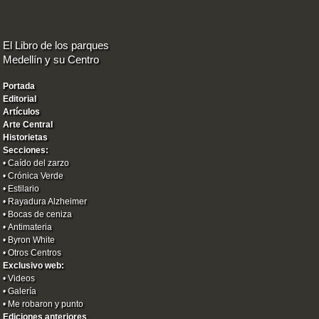
El Libro de los parques
Medellín y su Centro
Portada
Editorial
Artículos
Arte Central
Historietas
Secciones:
•
Caído del zarzo
•
Crónica Verde
•
Estilario
•
Rayadura Alzheimer
•
Bocas de ceniza
•
Antimateria
•
Byron White
•
Otros Centros
Exclusivo web:
•
Videos
•
Galería
•
Me robaron y punto
Ediciones anteriores