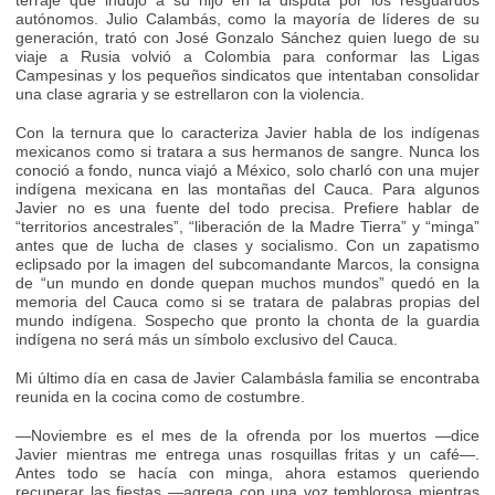
autónomos. Julio Calambás, como la mayoría de líderes de su
generación, trató con José Gonzalo Sánchez quien luego de su
viaje a Rusia volvió a Colombia para conformar las Ligas
Campesinas y los pequeños sindicatos que intentaban consolidar
una clase agraria y se estrellaron con la violencia.
Con la ternura que lo caracteriza Javier habla de los indígenas
mexicanos como si tratara a sus hermanos de sangre. Nunca los
conoció a fondo, nunca viajó a México, solo charló con una mujer
indígena mexicana en las montañas del Cauca. Para algunos
Javier no es una fuente del todo precisa. Prefiere hablar de
“territorios ancestrales”, “liberación de la Madre Tierra” y “minga”
antes que de lucha de clases y socialismo. Con un zapatismo
eclipsado por la imagen del subcomandante Marcos, la consigna
de “un mundo en donde quepan muchos mundos” quedó en la
memoria del Cauca como si se tratara de palabras propias del
mundo indígena. Sospecho que pronto la chonta de la guardia
indígena no será más un símbolo exclusivo del Cauca.
Mi último día en casa de Javier Calambásla familia se encontraba
reunida en la cocina como de costumbre.
—Noviembre es el mes de la ofrenda por los muertos —dice
Javier mientras me entrega unas rosquillas fritas y un café—.
Antes todo se hacía con minga, ahora estamos queriendo
recuperar las fiestas —agrega con una voz temblorosa mientras