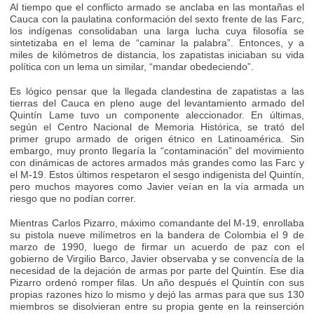
Al tiempo que el conflicto armado se anclaba en las montañas el
Cauca con la paulatina conformación del sexto frente de las Farc,
los indígenas consolidaban una larga lucha cuya filosofía se
sintetizaba en el lema de “caminar la palabra”. Entonces, y a
miles de kilómetros de distancia, los zapatistas iniciaban su vida
política con un lema un similar, “mandar obedeciendo”.
Es lógico pensar que la llegada clandestina de zapatistas a las
tierras del Cauca en pleno auge del levantamiento armado del
Quintín Lame tuvo un componente aleccionador. En últimas,
según el Centro Nacional de Memoria Histórica, se trató del
primer grupo armado de origen étnico en Latinoamérica. Sin
embargo, muy pronto llegaría la “contaminación” del movimiento
con dinámicas de actores armados más grandes como las Farc y
el M-19. Estos últimos respetaron el sesgo indigenista del Quintín,
pero muchos mayores como Javier veían en la vía armada un
riesgo que no podían correr.
Mientras Carlos Pizarro, máximo comandante del M-19, enrollaba
su pistola nueve milímetros en la bandera de Colombia el 9 de
marzo de 1990, luego de firmar un acuerdo de paz con el
gobierno de Virgilio Barco, Javier observaba y se convencía de la
necesidad de la dejación de armas por parte del Quintín. Ese día
Pizarro ordenó romper filas. Un año después el Quintín con sus
propias razones hizo lo mismo y dejó las armas para que sus 130
miembros se disolvieran entre su propia gente en la reinserción