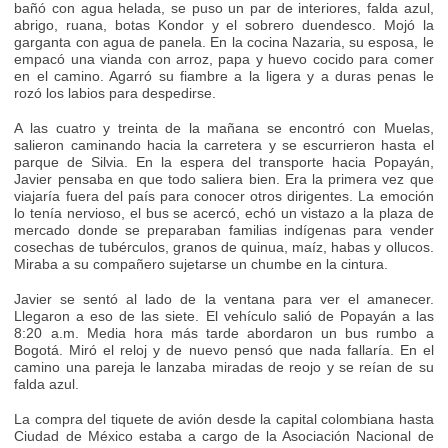
bañó con agua helada, se puso un par de interiores, falda azul,
abrigo, ruana, botas Kondor y el sobrero duendesco. Mojó la
garganta con agua de panela. En la cocina Nazaria, su esposa, le
empacó una vianda con arroz, papa y huevo cocido para comer
en el camino. Agarró su fiambre a la ligera y a duras penas le
rozó los labios para despedirse.
A las cuatro y treinta de la mañana se encontró con Muelas,
salieron caminando hacia la carretera y se escurrieron hasta el
parque de Silvia. En la espera del transporte hacia Popayán,
Javier pensaba en que todo saliera bien. Era la primera vez que
viajaría fuera del país para conocer otros dirigentes. La emoción
lo tenía nervioso, el bus se acercó, echó un vistazo a la plaza de
mercado donde se preparaban familias indígenas para vender
cosechas de tubérculos, granos de quinua, maíz, habas y ollucos.
Miraba a su compañero sujetarse un chumbe en la cintura.
Javier se sentó al lado de la ventana para ver el amanecer.
Llegaron a eso de las siete. El vehículo salió de Popayán a las
8:20 a.m. Media hora más tarde abordaron un bus rumbo a
Bogotá. Miró el reloj y de nuevo pensó que nada fallaría. En el
camino una pareja le lanzaba miradas de reojo y se reían de su
falda azul.
La compra del tiquete de avión desde la capital colombiana hasta
Ciudad de México estaba a cargo de la Asociación Nacional de