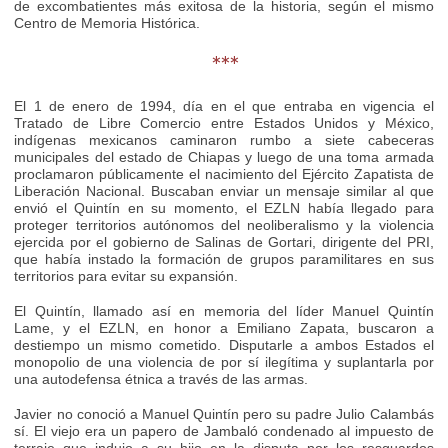
de excombatientes más exitosa de la historia, según el mismo
Centro de Memoria Histórica.
***
El 1 de enero de 1994, día en el que entraba en vigencia el
Tratado de Libre Comercio entre Estados Unidos y México,
indígenas mexicanos caminaron rumbo a siete cabeceras
municipales del estado de Chiapas y luego de una toma armada
proclamaron públicamente el nacimiento del Ejército Zapatista de
Liberación Nacional. Buscaban enviar un mensaje similar al que
envió el Quintín en su momento, el EZLN había llegado para
proteger territorios autónomos del neoliberalismo y la violencia
ejercida por el gobierno de Salinas de Gortari, dirigente del PRI,
que había instado la formación de grupos paramilitares en sus
territorios para evitar su expansión.
El Quintín, llamado así en memoria del líder Manuel Quintín
Lame, y el EZLN, en honor a Emiliano Zapata, buscaron a
destiempo un mismo cometido. Disputarle a ambos Estados el
monopolio de una violencia de por sí ilegítima y suplantarla por
una autodefensa étnica a través de las armas.
Javier no conoció a Manuel Quintín pero su padre Julio Calambás
sí. El viejo era un papero de Jambaló condenado al impuesto de
terraje que indujo a su hijo en la disputa por los resguardos