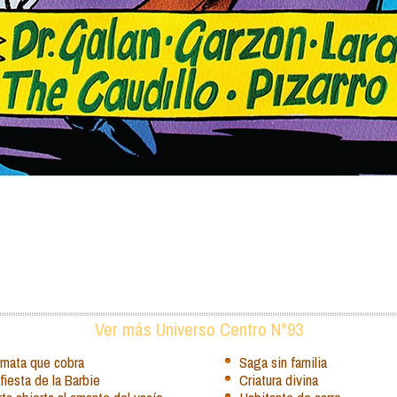
Ver más Universo Centro N°93
 mata que cobra
Saga sin familia
fiesta de la Barbie
Criatura divina