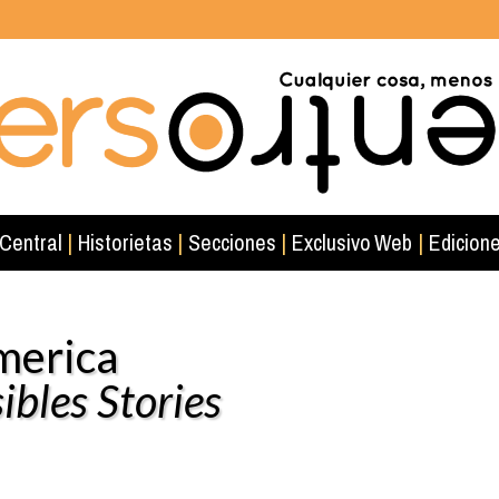
 Central
|
Historietas
|
Secciones
|
Exclusivo Web
|
Edicione
merica
ibles Stories