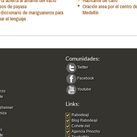
ta abierta al amante del vacío
Habitante de carro
sos de payasa
Oración atea por el centro d
 diccionario de mariguaneros para
Medellín
nar el lenguaje
Comunidades:
Twitter
Facebook
Youtube
arzo
de
Links:
zheimer
niza
Rabodeají
Blog Rabodeají
Cohete.net
os
Agencia Pinocho
b: