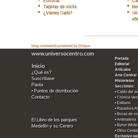
Editorial
Car
Tarjetas de visita
Be
¿Vienes Carla?
Un
afi
blog comments powered by
Disqus
www.universocentro.com
Portada
Editorial
Inicio
Artículos
¿Qué es?
Arte Central
Suscríbase
Historietas
Pauta
Secciones:
•
Puntos de distribución
•
Caído del z
Contacto
•
Crónica Ver
•
Estilario
•
Rayadura Al
•
Bocas de ce
El Libro de los parques
•
Antimateria
•
Byron White
Medellín y su Centro
•
Otros Centr
Exclusivo we