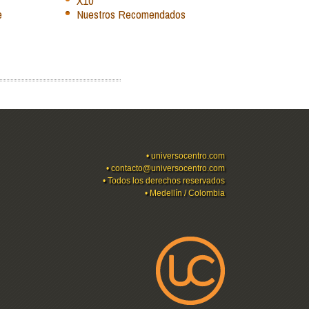
X10
e
Nuestros Recomendados
•
universocentro.com
•
contacto@universocentro.com
• Todos los derechos reservados
• Medellín / Colombia