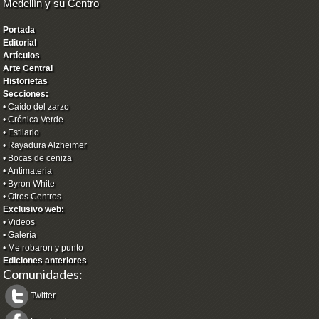
Medellín y su Centro
Portada
Editorial
Artículos
Arte Central
Historietas
Secciones:
•
Caído del zarzo
•
Crónica Verde
•
Estilario
•
Rayadura Alzheimer
•
Bocas de ceniza
•
Antimateria
•
Byron White
•
Otros Centros
Exclusivo web:
•
Videos
•
Galería
•
Me robaron y punto
Ediciones anteriores
Comunidades:
Twitter