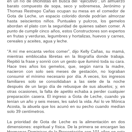
en un río de oficinistas en busca del “ejecutivo”, un almuerzo
barato compuesto de sopa, seco y sobremesa, Jerónimo y
Thomas Restrepo Cañas ocupan su mesa en el comedor de
Gota de Leche, un espacio colorido donde podrían almorzar
hasta seiscientos niños. Puntuales y pulcros, los gemelos
abordan el plato con la seguridad de quienes saben comer. A
punto de cumplir cinco años, estos Constructores son expertos
en frutas y verduras, legumbres y hortalizas, huevos y carnes,
cereales y aceites, agua y leche.
“A mí me encanta verlos comer”, dijo Kelly Cañas, su mamá,
mientras emblocaba libretas en la litografía donde trabaja.
Repitió la frase y sonrió con un gesto que iluminó toda su cara.
Hace tres años los gemelos, que, según narra la madre,
nacieron con solo seis meses de gestación, no lograban
consumir el mínimo necesario por día. A veces, los ingresos
familiares solo se consolidaban a las siete de la noche
después de un largo día de rebusque de sus abuelos; y, en
otras ocasiones, la falta de apetito echaba a perder cualquier
preparación casera. El ingreso a Gota de Leche, cuando ya
tenían un año y seis meses, les salvó la vida. Así lo ve Mónica
Acosta, la abuela que los acunó en su pecho cuando medían
solo 39 centímetros.
La prioridad de Gota de Leche es la alimentación en dos
dimensiones: espiritual y física. De la primera se encargan las
Hermanas Dominicas de la Presentación con 101 años en esta