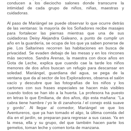
conducen a los dieciocho salones donde transcurre la
intimidad de cada grupo de niños, niñas, maestras y
cuidadoras.
Al paso de Mariángel se puede observar lo que ocurre detrás
de las ventanas: la mayoría de los Soñadores recibe masajes
para fortalecer las piernas mientras que una de sus
cuidadoras Deisy Alejandra Galeano, a punto de cumplir un
año en la guardería, se ocupa de los que ya saben ponerse de
pie. Los Saltarines recorren las habitaciones en busca de
privacidad. Se evaden debajo de las mesas y en los rincones
más secretos. Sandra Arenas, la maestra con doce años en
Gota de Leche, explica que cuando cae la tarde los niños
menores de dos años buscan un refugio para descansar en
soledad. Mariángel, guardiana del agua, se pega de la
ventana que da al sector de los Exploradores, observa el salón
vacío y descubre que las fotografías de los niños y los
cartones con sus frases especiales se hacen más visibles
cuando todos se han ido a la huerta. La profesora ha puesto
en letras lo que Emiliana, de dos años, dijo esta mañana: “La
cabra tiene hambre / yo le di zanahoria / el conejo está suave
y gordo”. Al llegar al comedor, Mariángel ve que los
Aventureros, que ya han tomado el algo, la última comida del
día en el jardín, se preparan para regresar a sus casas. Ya en
la mesa, ella y su grupo, del que también hacen parte los
gemelos, toman leche y comen torta de manzana.