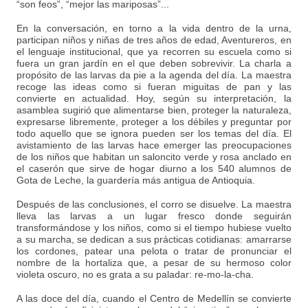
“son feos”, “mejor las mariposas”...
En la conversación, en torno a la vida dentro de la urna,
participan niños y niñas de tres años de edad, Aventureros, en
el lenguaje institucional, que ya recorren su escuela como si
fuera un gran jardín en el que deben sobrevivir. La charla a
propósito de las larvas da pie a la agenda del día. La maestra
recoge las ideas como si fueran miguitas de pan y las
convierte en actualidad. Hoy, según su interpretación, la
asamblea sugirió que alimentarse bien, proteger la naturaleza,
expresarse libremente, proteger a los débiles y preguntar por
todo aquello que se ignora pueden ser los temas del día. El
avistamiento de las larvas hace emerger las preocupaciones
de los niños que habitan un saloncito verde y rosa anclado en
el caserón que sirve de hogar diurno a los 540 alumnos de
Gota de Leche, la guardería más antigua de Antioquia.
Después de las conclusiones, el corro se disuelve. La maestra
lleva las larvas a un lugar fresco donde seguirán
transformándose y los niños, como si el tiempo hubiese vuelto
a su marcha, se dedican a sus prácticas cotidianas: amarrarse
los cordones, patear una pelota o tratar de pronunciar el
nombre de la hortaliza que, a pesar de su hermoso color
violeta oscuro, no es grata a su paladar: re-mo-la-cha.
A las doce del día, cuando el Centro de Medellín se convierte