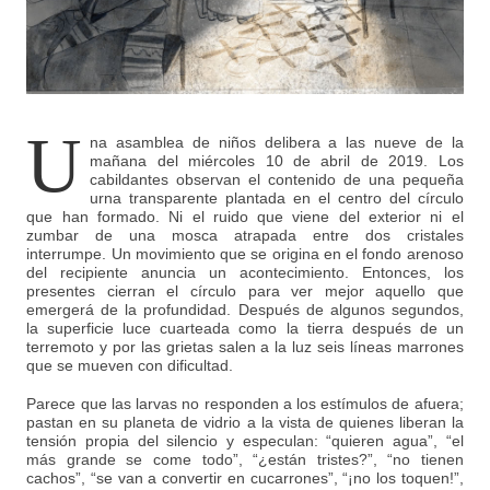
U
na asamblea de niños delibera a las nueve de la
mañana del miércoles 10 de abril de 2019. Los
cabildantes observan el contenido de una pequeña
urna transparente plantada en el centro del círculo
que han formado. Ni el ruido que viene del exterior ni el
zumbar de una mosca atrapada entre dos cristales
interrumpe. Un movimiento que se origina en el fondo arenoso
del recipiente anuncia un acontecimiento. Entonces, los
presentes cierran el círculo para ver mejor aquello que
emergerá de la profundidad. Después de algunos segundos,
la superficie luce cuarteada como la tierra después de un
terremoto y por las grietas salen a la luz seis líneas marrones
que se mueven con dificultad.
Parece que las larvas no responden a los estímulos de afuera;
pastan en su planeta de vidrio a la vista de quienes liberan la
tensión propia del silencio y especulan: “quieren agua”, “el
más grande se come todo”, “¿están tristes?”, “no tienen
cachos”, “se van a convertir en cucarrones”, “¡no los toquen!”,