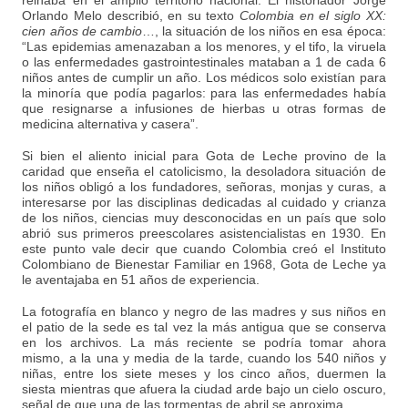
reinaba en el amplio territorio nacional. El historiador Jorge
Orlando Melo describió, en su texto
Colombia en el siglo XX:
cien años de cambio
…, la situación de los niños en esa época:
“Las epidemias amenazaban a los menores, y el tifo, la viruela
o las enfermedades gastrointestinales mataban a 1 de cada 6
niños antes de cumplir un año. Los médicos solo existían para
la minoría que podía pagarlos: para las enfermedades había
que resignarse a infusiones de hierbas u otras formas de
medicina alternativa y casera”.
Si bien el aliento inicial para Gota de Leche provino de la
caridad que enseña el catolicismo, la desoladora situación de
los niños obligó a los fundadores, señoras, monjas y curas, a
interesarse por las disciplinas dedicadas al cuidado y crianza
de los niños, ciencias muy desconocidas en un país que solo
abrió sus primeros preescolares asistencialistas en 1930. En
este punto vale decir que cuando Colombia creó el Instituto
Colombiano de Bienestar Familiar en 1968, Gota de Leche ya
le aventajaba en 51 años de experiencia.
La fotografía en blanco y negro de las madres y sus niños en
el patio de la sede es tal vez la más antigua que se conserva
en los archivos. La más reciente se podría tomar ahora
mismo, a la una y media de la tarde, cuando los 540 niños y
niñas, entre los siete meses y los cinco años, duermen la
siesta mientras que afuera la ciudad arde bajo un cielo oscuro,
señal de que una de las tormentas de abril se aproxima.