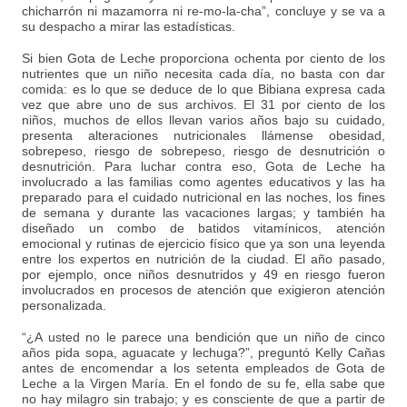
chicharrón ni mazamorra ni re-mo-la-cha”, concluye y se va a
su despacho a mirar las estadísticas.
Si bien Gota de Leche proporciona ochenta por ciento de los
nutrientes que un niño necesita cada día, no basta con dar
comida: es lo que se deduce de lo que Bibiana expresa cada
vez que abre uno de sus archivos. El 31 por ciento de los
niños, muchos de ellos llevan varios años bajo su cuidado,
presenta alteraciones nutricionales llámense obesidad,
sobrepeso, riesgo de sobrepeso, riesgo de desnutrición o
desnutrición. Para luchar contra eso, Gota de Leche ha
involucrado a las familias como agentes educativos y las ha
preparado para el cuidado nutricional en las noches, los fines
de semana y durante las vacaciones largas; y también ha
diseñado un combo de batidos vitamínicos, atención
emocional y rutinas de ejercicio físico que ya son una leyenda
entre los expertos en nutrición de la ciudad. El año pasado,
por ejemplo, once niños desnutridos y 49 en riesgo fueron
involucrados en procesos de atención que exigieron atención
personalizada.
“¿A usted no le parece una bendición que un niño de cinco
años pida sopa, aguacate y lechuga?”, preguntó Kelly Cañas
antes de encomendar a los setenta empleados de Gota de
Leche a la Virgen María. En el fondo de su fe, ella sabe que
no hay milagro sin trabajo; y es consciente de que a partir de