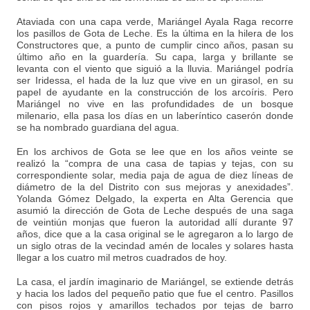
Ataviada con una capa verde, Mariángel Ayala Raga recorre
los pasillos de Gota de Leche. Es la última en la hilera de los
Constructores que, a punto de cumplir cinco años, pasan su
último año en la guardería. Su capa, larga y brillante se
levanta con el viento que siguió a la lluvia. Mariángel podría
ser Iridessa, el hada de la luz que vive en un girasol, en su
papel de ayudante en la construcción de los arcoíris. Pero
Mariángel no vive en las profundidades de un bosque
milenario, ella pasa los días en un laberíntico caserón donde
se ha nombrado guardiana del agua.
En los archivos de Gota se lee que en los años veinte se
realizó la “compra de una casa de tapias y tejas, con su
correspondiente solar, media paja de agua de diez líneas de
diámetro de la del Distrito con sus mejoras y anexidades”.
Yolanda Gómez Delgado, la experta en Alta Gerencia que
asumió la dirección de Gota de Leche después de una saga
de veintiún monjas que fueron la autoridad allí durante 97
años, dice que a la casa original se le agregaron a lo largo de
un siglo otras de la vecindad amén de locales y solares hasta
llegar a los cuatro mil metros cuadrados de hoy.
La casa, el jardín imaginario de Mariángel, se extiende detrás
y hacia los lados del pequeño patio que fue el centro. Pasillos
con pisos rojos y amarillos techados por tejas de barro