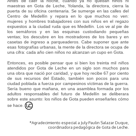
Antes de caer la noche, cuando ya no quedan niños ni
maestras en Gota de Leche, Yolanda, la directora, cierra la
puerta de su oficina centenaria. Se sumerge en las calles del
Centro de Medellín y repara en lo que muchos no ven:
mujeres y hombres trabajadores con sus niños en el regazo
expuestos a la ciudad ruda que es Medellín. Los ve al pie de
los semáforos y en las esquinas custodiando pequeñas
ventas; los descubre en los mostradores de los bares y en
casetas de ingreso a parqueaderos. Cabe suponer que ante
esas fotografías urbanas, la mente de la directora se ocupa de
una cifra: cada año cien niños no alcanzan un cupo en Gota.
Entonces, es posible pensar que si bien los treinta mil niños
atendidos por Gota de Leche en un siglo son muchos para
una obra que nació por caridad, y que hoy recibe 67 por ciento
de sus recursos del Estado, también son pocos para una
ciudad poblada a fuerza por campesinos víctimas de la guerra.
Sería bueno que mañana, en una asamblea formada por los
adultos responsables del futuro de Medellín se deliberara
sobre este asunto: los niños de Gota pueden enseñarles cómo
se hace.
*Agradecimiento especial a July Paulin Salazar Duque,
coordinadora pedagógica de Gota de Leche.