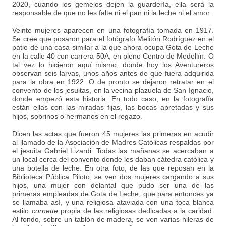
2020, cuando los gemelos dejen la guardería, ella será la
responsable de que no les falte ni el pan ni la leche ni el amor.
Veinte mujeres aparecen en una fotografía tomada en 1917.
Se cree que posaron para el fotógrafo Melitón Rodríguez en el
patio de una casa similar a la que ahora ocupa Gota de Leche
en la calle 40 con carrera 50A, en pleno Centro de Medellín. O
tal vez lo hicieron aquí mismo, donde hoy los Aventureros
observan seis larvas, unos años antes de que fuera adquirida
para la obra en 1922. O de pronto se dejaron retratar en el
convento de los jesuitas, en la vecina plazuela de San Ignacio,
donde empezó esta historia. En todo caso, en la fotografía
están ellas con las miradas fijas, las bocas apretadas y sus
hijos, sobrinos o hermanos en el regazo.
Dicen las actas que fueron 45 mujeres las primeras en acudir
al llamado de la Asociación de Madres Católicas respaldas por
el jesuita Gabriel Lizardi. Todas las mañanas se acercaban a
un local cerca del convento donde les daban cátedra católica y
una botella de leche. En otra foto, de las que reposan en la
Biblioteca Pública Piloto, se ven dos mujeres cargando a sus
hijos, una mujer con delantal que pudo ser una de las
primeras empleadas de Gota de Leche, que para entonces ya
se llamaba así, y una religiosa ataviada con una toca blanca
estilo
cornette
propia de las religiosas dedicadas a la caridad.
Al fondo, sobre un tablón de madera, se ven varias hileras de