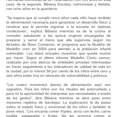
casa; de la segunda, Bibiana Escobar, nutricionista y dietista,
con ocho años en la guardería.
“Se espera que al cumplir cinco años cada niño haya recibido
la alimentación necesaria para garantizar un desarrollo físico y
cerebral que le permita ingresar a la escuela en óptimas
condiciones”, explica Bibiana mientras va de la cocina al
comedor saludando a las quince mujeres encargadas de
preparar y servir el menú que ella supervisa según los
dictados de Buen Comienzo, el programa que la Alcaldía de
Medellín creó en 2004 para atender a la población infantil
vulnerable. Los datos actuales muestran que queda mucho
por hacer. Según el último informe Medellín Cómo vamos,
realizado por una alianza de entidades privadas interesadas
en hacer seguimiento a los indicadores de calidad de vida en
la ciudad, por lo menos 58 por ciento de los niños entre cero y
seis años están hoy en situación de vulnerabilidad y pobreza.
“Los cuatro momentos diarios de alimentación aquí son
sagrados. Para los niños son los rituales del autocuidado y
para mí la oportunidad de interpretar sus necesidades a través
de los gestos”, dice Bibiana mientras se abre paso entre
mesones repletos de bandejas. La exploración le da pistas
sobre el estado físico y emocional de los niños y también le
pone retos. “Les encanta comer fríjoles, arroz con leche, carne
molida, espaguetis y frutas. No les provoca comer ni