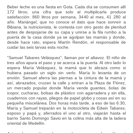
Beber leche es una fiesta en Gota. Cada día se consumen allí
172 litros; una cifra que solo al multiplicarla produce
satisfacción: 860 litros por semana, 3440 al mes, 41 280 al
año. Mariángel, que no conoce el dato que hace sonreír a
Bibiana, la nutricionista, le contesta con otro gesto de plenitud
antes de despojarse de su capa y unirse a la fila rumbo a la
puerta de la casa donde ya se agolpan las mamás y donde,
desde hace rato, espera Martín Rendón, el responsable de
cuidar las seis larvas esta noche.
“Samuel Tabares Velásquez”, llaman por el altavoz. El niño de
tres años apura el paso y se acerca a la puerta. Al otro lado lo
espera María Velásquez, la mamá que lo abraza como si
hubiera pasado un siglo sin verlo. María lo levanta de un
envión. Samuel aferra las piernas a la cintura de la mamá y
así, abrazados, cruzan la calle y entran a la Plaza de Flórez,
un mercado popular donde María vende guantes, bolas de
icopor, cucharas, bolsas de plástico con agarradera y sin ella,
cuadernos con rayas, pliegos de papel globo y cosas así en su
pequeña miscelánea. Dos horas más tarde, a eso de las 6:30,
María y Samuel treparán en la motocicleta de Edwin Tabares,
esposo y papá y, aferrados el uno al otro, viajarán hasta el
barrio Santo Domingo Savio en la colina más alta de la ladera
oriental de Medellín.