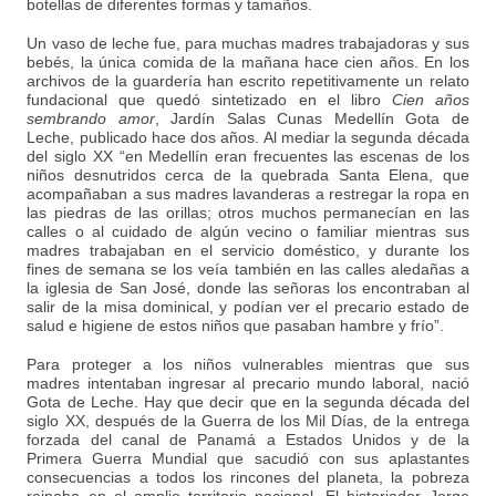
botellas de diferentes formas y tamaños.
Un vaso de leche fue, para muchas madres trabajadoras y sus
bebés, la única comida de la mañana hace cien años. En los
archivos de la guardería han escrito repetitivamente un relato
fundacional que quedó sintetizado en el libro
Cien años
sembrando amor
, Jardín Salas Cunas Medellín Gota de
Leche, publicado hace dos años. Al mediar la segunda década
del siglo XX “en Medellín eran frecuentes las escenas de los
niños desnutridos cerca de la quebrada Santa Elena, que
acompañaban a sus madres lavanderas a restregar la ropa en
las piedras de las orillas; otros muchos permanecían en las
calles o al cuidado de algún vecino o familiar mientras sus
madres trabajaban en el servicio doméstico, y durante los
fines de semana se los veía también en las calles aledañas a
la iglesia de San José, donde las señoras los encontraban al
salir de la misa dominical, y podían ver el precario estado de
salud e higiene de estos niños que pasaban hambre y frío”.
Para proteger a los niños vulnerables mientras que sus
madres intentaban ingresar al precario mundo laboral, nació
Gota de Leche. Hay que decir que en la segunda década del
siglo XX, después de la Guerra de los Mil Días, de la entrega
forzada del canal de Panamá a Estados Unidos y de la
Primera Guerra Mundial que sacudió con sus aplastantes
consecuencias a todos los rincones del planeta, la pobreza