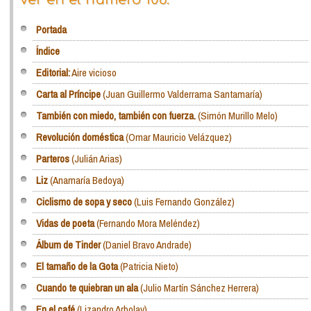
Portada
Índice
Editorial:
Aire vicioso
Carta al Príncipe
(Juan Guillermo Valderrama Santamaría)
También con miedo, también con fuerza.
(Simón Murillo Melo)
Revolución doméstica
(Omar Mauricio Velázquez)
Parteros
(Julián Arias)
Liz
(Anamaría Bedoya)
Ciclismo de sopa y seco
(Luis Fernando González)
Vidas de poeta
(Fernando Mora Meléndez)
Álbum de Tinder
(Daniel Bravo Andrade)
El tamaño de la Gota
(Patricia Nieto)
Cuando te quiebran un ala
(Julio Martín Sánchez Herrera)
En el café
(Lizandro Arbolay)