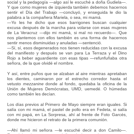
social y la pedagogía —algo así le escuché a doña Gudiela—.
Y que como mujeres de izquierda también debemos hacernos
sentir el Día del Trabajo —concluyó, y enseguida le dio la
palabra a la compañera Mariela, o sea, mi mamá.
—Yo les he dicho que esos barrigones buscan cualquier
excusa después de la marcha para volarse con esas mujeres
de La Veracruz —dijo mi mamá, si mal no recuerdo—. Que
nos plantemos con ellos también es una forma de hacernos
sentir menos disminuidas y anuladas —sentenció.
—Sí, sí, esos degenerados nos tienen reducidas con la excusa
del manifiesto y después se van para La Terraza y el Dino
Rojo a beber aguardiente con esas tipas —refunfuñaba otra
señora, de la que olvidé el nombre.
Y así, entre puños que se alzaban al aire mientras apretaban
los dientes, caminaron por el estrecho corredor hasta el
vetusto
mezzanine
donde al fondo, quedaba la oficina de la
Unión de Mujeres Demócratas, UMD, uemedé. O húmedas
como también les decían.
Los días previos al Primero de Mayo siempre eran iguales. Si
salía con mi mamá, el pastel de pollo era en Fedeta, si salía
con mi papá, en La Sorpresa, ahí al frente de Foto Garcés,
donde me hicieron el retrato de la primera comunión.
—Ahí llamó mi señora —le escuché decir a don Camilo—.