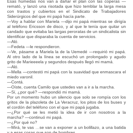
Esas húmedas nos van a dañar el plan con las coperas —
remató, y lanzó una risotada que hizo temblar la larga mesa
con trastos y cubiertos en el Sindicato de Trabajadores
Siderúrgicos del que mi papá hacía parte.
—Voy a hablar con Mariela —dijo mi papá mientras se dirigía
al teléfono Ericsson de disco, y al que le tenía que quitar un
candado que evitaba las largas peroratas de un sindicalista sin
identificar que disparaba la cuenta de servicios.
—Aló.
—Fedeta —le respondieron.
—Ve, pásame a Mariela la de la Uemedé —requirió mi papá.
Al otro lado de la línea se escuchó un prolongado y agudo
grito de Marieeeela y segundos después llegó mi mamá.
—Aló.
—Mella —contestó mi papá con la suavidad que enmascara el
miedo varonil.
—Contá.
—Oíste, cuenta Camilo que ustedes van a ir a la marcha.
—Sí, ¿por qué? —respondió mi mamá.
Por un momento hubo un silencio que solo se rompía con los
gritos de la plazoleta de La Veracruz, los pitos de los buses y
el cordón del teléfono con el que mi papá jugaba.
—¿Por qué se les metió la idea de ir con nosotros a la
marcha? —continuó mi papá.
—¿Por qué no?
—Mirá, te vas …se van a exponer a un bolillazo, a una batida
y a esas cosas que son de hombres.