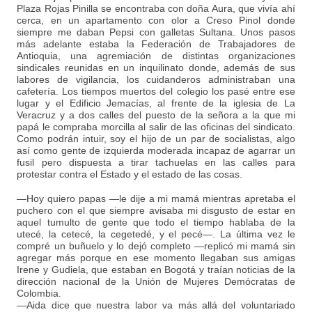
Plaza Rojas Pinilla se encontraba con doña Aura, que vivía ahí
cerca, en un apartamento con olor a Creso Pinol donde
siempre me daban Pepsi con galletas Sultana. Unos pasos
más adelante estaba la Federación de Trabajadores de
Antioquia, una agremiación de distintas organizaciones
sindicales reunidas en un inquilinato donde, además de sus
labores de vigilancia, los cuidanderos administraban una
cafetería. Los tiempos muertos del colegio los pasé entre ese
lugar y el Edificio Jemacías, al frente de la iglesia de La
Veracruz y a dos calles del puesto de la señora a la que mi
papá le compraba morcilla al salir de las oficinas del sindicato.
Como podrán intuir, soy el hijo de un par de socialistas, algo
así como gente de izquierda moderada incapaz de agarrar un
fusil pero dispuesta a tirar tachuelas en las calles para
protestar contra el Estado y el estado de las cosas.
—Hoy quiero papas —le dije a mi mamá mientras apretaba el
puchero con el que siempre avisaba mi disgusto de estar en
aquel tumulto de gente que todo el tiempo hablaba de la
utecé, la cetecé, la cegetedé, y el pecé—. La última vez le
compré un buñuelo y lo dejó completo —replicó mi mamá sin
agregar más porque en ese momento llegaban sus amigas
Irene y Gudiela, que estaban en Bogotá y traían noticias de la
dirección nacional de la Unión de Mujeres Demócratas de
Colombia.
—Aida dice que nuestra labor va más allá del voluntariado