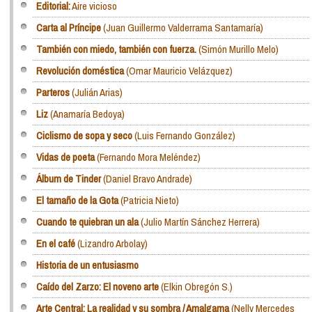
Editorial:
Aire vicioso
Carta al Príncipe
(Juan Guillermo Valderrama Santamaría)
También con miedo, también con fuerza.
(Simón Murillo Melo)
Revolución doméstica
(Omar Mauricio Velázquez)
Parteros
(Julián Arias)
Liz
(Anamaría Bedoya)
Ciclismo de sopa y seco
(Luis Fernando González)
Vidas de poeta
(Fernando Mora Meléndez)
Álbum de Tinder
(Daniel Bravo Andrade)
El tamaño de la Gota
(Patricia Nieto)
Cuando te quiebran un ala
(Julio Martín Sánchez Herrera)
En el café
(Lizandro Arbolay)
Historia de un entusiasmo
Caído del Zarzo: El noveno arte
(Elkin Obregón S.)
Arte Central: La realidad y su sombra / Amalgama
(Nelly Mercedes