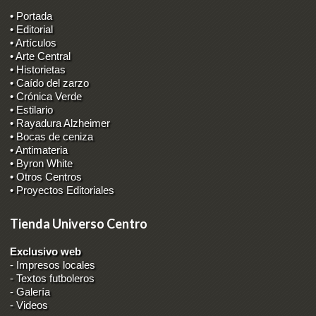
• Portada
• Editorial
• Artículos
• Arte Central
• Historietas
• Caído del zarzo
• Crónica Verde
• Estilario
• Rayadura Alzheimer
• Bocas de ceniza
• Antimateria
• Byron White
• Otros Centros
• Proyectos Editoriales
Tienda Universo Centro
Exclusivo web
-
Impresos locales
-
Textos futboleros
-
Galería
-
Videos