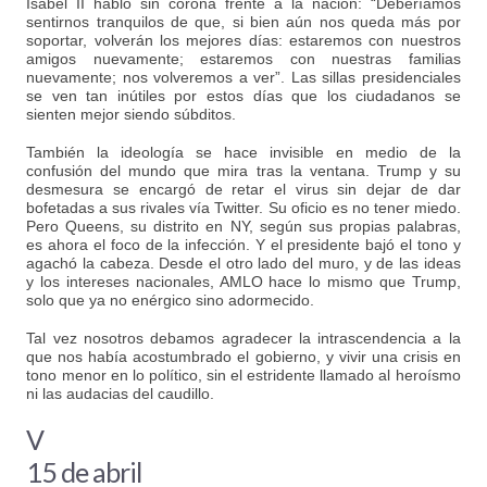
Isabel II habló sin corona frente a la nación: “Deberíamos
sentirnos tranquilos de que, si bien aún nos queda más por
soportar, volverán los mejores días: estaremos con nuestros
amigos nuevamente; estaremos con nuestras familias
nuevamente; nos volveremos a ver”. Las sillas presidenciales
se ven tan inútiles por estos días que los ciudadanos se
sienten mejor siendo súbditos.
También la ideología se hace invisible en medio de la
confusión del mundo que mira tras la ventana. Trump y su
desmesura se encargó de retar el virus sin dejar de dar
bofetadas a sus rivales vía Twitter. Su oficio es no tener miedo.
Pero Queens, su distrito en NY, según sus propias palabras,
es ahora el foco de la infección. Y el presidente bajó el tono y
agachó la cabeza. Desde el otro lado del muro, y de las ideas
y los intereses nacionales, AMLO hace lo mismo que Trump,
solo que ya no enérgico sino adormecido.
Tal vez nosotros debamos agradecer la intrascendencia a la
que nos había acostumbrado el gobierno, y vivir una crisis en
tono menor en lo político, sin el estridente llamado al heroísmo
ni las audacias del caudillo.
V
15 de abril