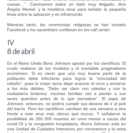
cuerpo…”. Caminamos sobre un hielo muy delgado, dice
Ángela Merkel, y la metáfora sirve para señalar la pequeña
línea entre la salvación y en inframundo.
Mientras tanto, las ceremonias religiosas se han tomado
Facebook y los sacerdotes confiesan en los
call center
.
IV
8 de abril
En el Reino Unido Boris Johnson apostó por los científicos. El
crudo realismo de los modelos y el inevitable pragmatismo
económico. Si es cierto que una muy buena parte de la
población debe infectarse para lograr la “inmunidad del
rebaño”, pues lo mejor sería dejar avanzar el virus y encerrar
a los más débiles. “Debo ser claro con ustedes y con la
ciudadanía británica: muchas familias van a perder a sus
seres queridos antes de lo que pensaban”. El papá de
Johnson, entonces, no podría cumplir sus deseos de ir al pub
del barrio. Pero los científicos cambian de una semana a otra
frente a este virus más ubicuo que inocuo. Y señalaron la
posibilidad de 260 000 muertes en unos meses a causa del
covid-19 y la congestión hospitalaria. Ahora Johnson está en
una Unidad de Cuidados Intensivos por coronavirus y la reina