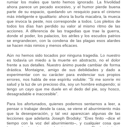
rumiar los males que tanto hemos ignorado. La frivolidad
ahora parece un pecado excesivo, y el humor pierde buena
parte de su espacio, quedando un resquicio para el cinismo
más inteligente e igualitario: ahora la burla macabra, la mueca
que invoca la peste, nos corresponde a todos. Los pleitos de
todos los días han perdido su valor al mismo ritmo de las
acciones. A diferencia de las tragedias que trae la guerra,
donde el poder, los palacios, los atriles y los escudos patrios
se engrandecen, con la condena de las plagas esos alardes
se hacen más nimios y menos eficaces.
Aún no hemos sido tocados por ninguna tragedia. Lo nuestro
es todavía un miedo a la muerte en abstracto, no el dolor
frente a sus detalles. Nuestro ánimo puede cambiar de forma
drástica. Montaigne, amigo de sus debilidades y dado a
experimentar con su carácter para evidenciar sus propios
errores, nos habla de ese espíritu voluble: “Si me sonríe mi
salud y la luz de un precioso día, soy un hombre estupendo; si
tengo un cayo que me duele en el dedo del pie, soy hosco,
desagradable e inaccesible”.
Para los afortunados, quienes podemos sentarnos a leer, a
pensar o trabajar desde la casa, se viene el aburrimiento más
que la desesperación, y tal vez aparezcan algunas de las
lecciones que adelanta Joseph Brodsky: “Eres finito –dice el
tiempo con la voz del aburrimiento–, y cualquier cosa que