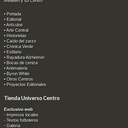
Medellín y su Centro
• Portada
• Editorial
• Artículos
• Arte Central
• Historietas
• Caído del zarzo
• Crónica Verde
• Estilario
• Rayadura Alzheimer
• Bocas de ceniza
• Antimateria
• Byron White
• Otros Centros
• Proyectos Editoriales
Tienda Universo Centro
Exclusivo web
-
Impresos locales
-
Textos futboleros
-
Galería