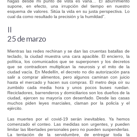
hagas desde mi punto de vista es vana… El aburrimiento
supone, en efecto, una irrupción del tiempo en nuestro
esquema de valores. Sitúa la vida en su justa perspectiva. Lo
cual da como resultado la precisión y la humildad”.
II
25 de marzo
Mientras las redes rechinan y se dan las cruentas batallas de
teclado, la ciudad muestra una cara apacible. El encierro, la
política, los comunicados que se superponen y los decretos
que se contradicen multiplican la neurosis y el mito de la
ciudad vacía. En Medellín, el decreto no dio autorización para
salir a comprar alimentos, pero algunos caminan con juicio
hasta el mercado y hacen sus compras. El metro deja oír su
zumbido cada media hora y unos pocos buses ruedan.
Recicladores, barrenderos y domiciliarios son los dueños de la
ciudad, ejercen su mayoría con desenfado. Desde las casas
muchos piden leyes marciales, claman por la policía y el
ejército.
Las muertes por el covid-19 serán inevitables. Ya hemos
comenzado el conteo. Las medidas son urgentes, y pueden
limitar las libertades personales pero no pueden suspenderlas.
La tentación de la servidumbre, de entregar toda la