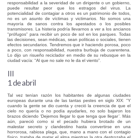
responsabilidad a la severidad de un dirigente o un gobierno,
puede resultar peor que los estragos del virus. La
potencialidad de contagiar a otros es un patrimonio de todos,
no es un asunto de víctimas y victimarios. No somos una
mayoría de sanos contra los apestados o los posibles
transmisores. La histeria podría llevarnos a ver a los ancianos
“prófugos” para recibir un poco de sol en los parques. Todas
las decisiones, sean médicas, sean políticas o sociales, tienen
efectos secundarios. Tendremos que ir haciendo porosa, poco
a poco, con responsabilidad, nuestra burbuja de cuarentena.
Lo dijo un risueño reciclador en medio de su rebusque en la
ciudad vacía: “Al que no sale no le da el viento”.
III
1 de abril
Tal vez tenían razón los habitantes de algunas ciudades
europeas durante una de las tantas pestes en siglo XIX: “Y
cuando la gente se dio cuenta y creció la creencia de que el
cielo no quería o no podía ayudarles, no solo bajaron los
brazos diciendo ‘Dejemos llegar lo que tenga que llegar’. Más
aún, pareció como si el pecado hubiera brotado de un
malestar secreto y clandestino hasta convertirse en una
horrorosa, rabiosa plaga, que, mano a mano con el contagio
físico, trataba de matar el alma mientras la otra destrozaba el