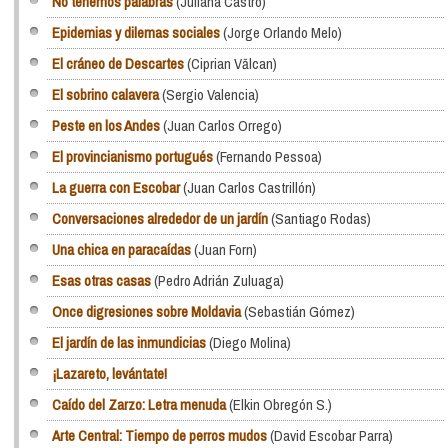
No tenemos palabras
(Juliana Castro)
Epidemias y dilemas sociales
(Jorge Orlando Melo)
El cráneo de Descartes
(Ciprian Vălcan)
El sobrino calavera
(Sergio Valencia)
Peste en los Andes
(Juan Carlos Orrego)
El provincianismo portugués
(Fernando Pessoa)
La guerra con Escobar
(Juan Carlos Castrillón)
Conversaciones alrededor de un jardín
(Santiago Rodas)
Una chica en paracaídas
(Juan Forn)
Esas otras casas
(Pedro Adrián Zuluaga)
Once digresiones sobre Moldavia
(Sebastián Gómez)
El jardín de las inmundicias
(Diego Molina)
¡Lazareto, levántate!
Caído del Zarzo: Letra menuda
(Elkin Obregón S.)
Arte Central: Tiempo de perros mudos
(David Escobar Parra)