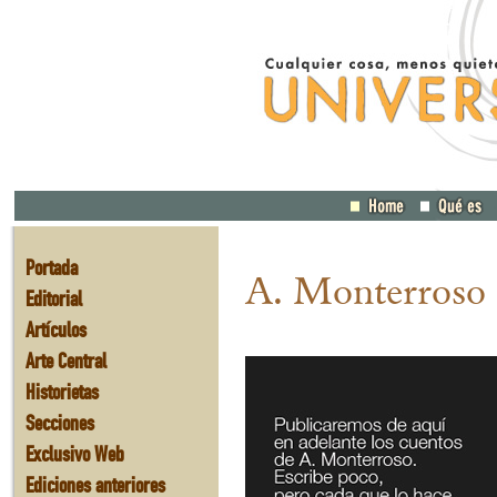
Portada
A. Monterroso
Editorial
Artículos
Arte Central
Historietas
Secciones
Exclusivo Web
Ediciones anteriores