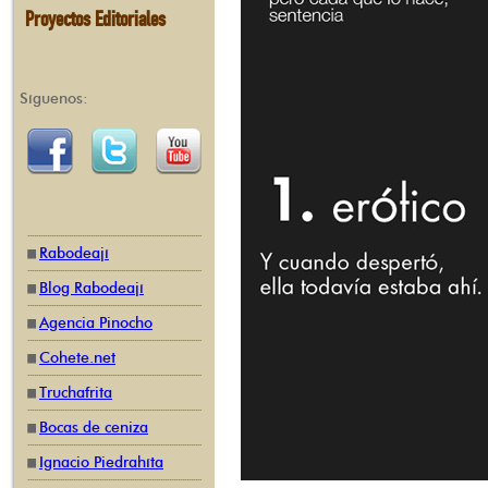
Proyectos Editoriales
Síguenos:
Rabodeají
Blog Rabodeají
Agencia Pinocho
Cohete.net
Truchafrita
Bocas de ceniza
Ignacio Piedrahíta