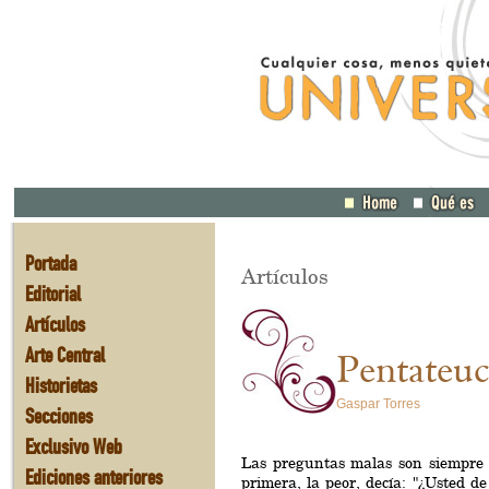
Portada
Artículos
Editorial
Artículos
Arte Central
Pentateuc
Historietas
Gaspar Torres
Secciones
Exclusivo Web
Las preguntas malas son siempre u
Ediciones anteriores
primera, la peor, decía: "¿Usted d