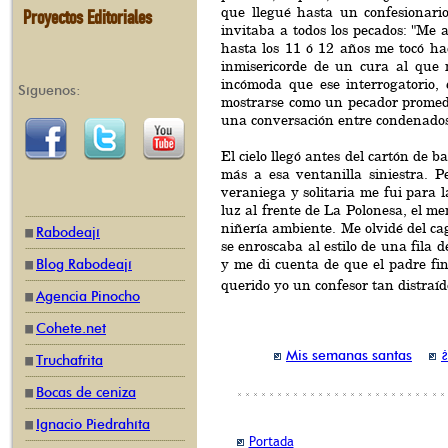
que llegué hasta un confesionario
Proyectos Editoriales
invitaba a todos los pecados: "Me 
hasta los 11 ó 12 años me tocó hace
inmisericorde de un cura al que 
incómoda que ese interrogatorio,
Síguenos:
mostrarse como un pecador promedi
una conversación entre condenados
El cielo llegó antes del cartón de 
más a esa ventanilla siniestra. 
veraniega y solitaria me fui para 
luz al frente de La Polonesa, el m
niñería ambiente. Me olvidé del cag
Rabodeají
se enroscaba al estilo de una fila 
y me di cuenta de que el padre fi
Blog Rabodeají
querido yo un confesor tan distraíd
Agencia Pinocho
Cohete.net
Mis semanas santas
¿
Truchafrita
Bocas de ceniza
Ignacio Piedrahíta
Portada