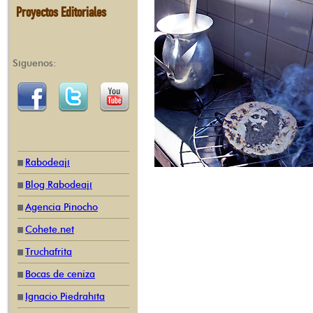
Proyectos Editoriales
Síguenos:
Rabodeají
Blog Rabodeají
Agencia Pinocho
Cohete.net
Truchafrita
Bocas de ceniza
Ignacio Piedrahíta