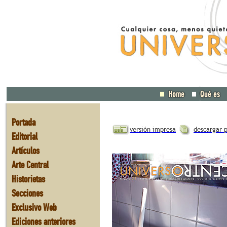
Portada
versión impresa
descargar 
Editorial
Artículos
Arte Central
Historietas
Secciones
Exclusivo Web
Ediciones anteriores