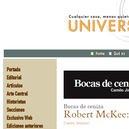
Portada
Editorial
Artículos
Arte Central
Historietas
Bocas de ceniza
Secciones
Robert McKee: e
Exclusivo Web
Camilo Jiménez
Ediciones anteriores