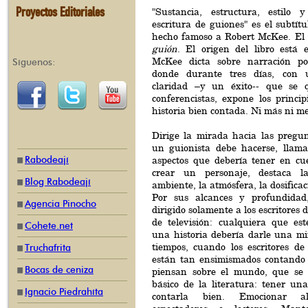
Proyectos Editoriales
"Sustancia, estructura, estilo 
escritura de guiones" es el subtítu
hecho famoso a Robert McKee. El t
guión
. El origen del libro está 
McKee dicta sobre narración p
Síguenos:
donde durante tres días, con 
claridad –y un éxito-- que se q
conferencistas, expone los princi
historia bien contada. Ni más ni m
Dirige la mirada hacia las pregun
un guionista debe hacerse, llama
Rabodeají
aspectos que debería tener en cue
crear un personaje, destaca l
Blog Rabodeají
ambiente, la atmósfera, la dosifica
Por sus alcances y profundidad,
Agencia Pinocho
dirigido solamente a los escritores 
de televisión: cualquiera que es
Cohete.net
una historia debería darle una mi
tiempos, cuando los escritores de
Truchafrita
están tan ensimismados contando
Bocas de ceniza
piensan sobre el mundo, que se 
básico de la literatura: tener un
Ignacio Piedrahíta
contarla bien. Emocionar a