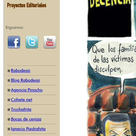
Proyectos Editoriales
Síguenos:
Rabodeají
Blog Rabodeají
Agencia Pinocho
Cohete.net
Truchafrita
Bocas de ceniza
Ignacio Piedrahíta