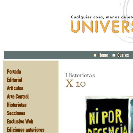
Portada
Historietas
Editorial
X 10
Artículos
Arte Central
Historietas
Secciones
Exclusivo Web
Ediciones anteriores