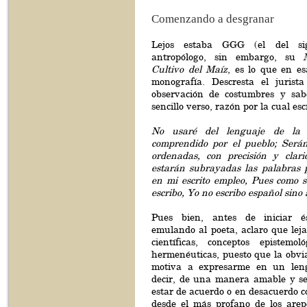
Comenzando a desgranar
Lejos estaba GGG (el del si
antropólogo, sin embargo, su
Cultivo del Maíz
, es lo que en e
monografía. Descresta el jurist
observación de costumbres y sab
sencillo verso, razón por la cual esc
No usaré del lenguaje de la c
comprendido por el pueblo; Serán
ordenadas, con precisión y clar
estarán subrayadas las palabras 
en mi escrito empleo, Pues como s
escribo, Yo no escribo español sino
Pues bien, antes de iniciar ést
emulando al poeta, aclaro que leja
científicas, conceptos epistemo
hermenéuticas, puesto que la obvia
motiva a expresarme en un leng
decir, de una manera amable y sen
estar de acuerdo o en desacuerdo 
desde el más profano de los arep