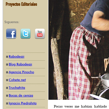
Proyectos Editoriales
Síguenos:
Rabodeají
Blog Rabodeají
Agencia Pinocho
Cohete.net
Truchafrita
Bocas de ceniza
Ignacio Piedrahíta
Pocas veces me habían hablado t