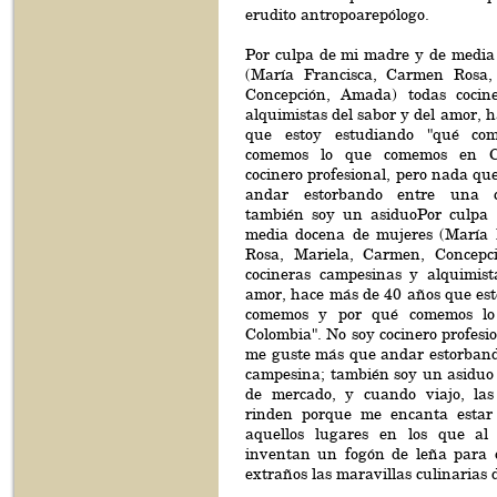
erudito antropoarepólogo.
Por culpa de mi madre y de media
(María Francisca, Carmen Rosa,
Concepción, Amada) todas cocin
alquimistas del sabor y del amor, 
que estoy estudiando "qué c
comemos lo que comemos en C
cocinero profesional, pero nada q
andar estorbando entre una c
también soy un asiduoPor culpa
media docena de mujeres (María 
Rosa, Mariela, Carmen, Concepc
cocineras campesinas y alquimist
amor, hace más de 40 años que est
comemos y por qué comemos l
Colombia". No soy cocinero profesi
me guste más que andar estorband
campesina; también soy un asiduo 
de mercado, y cuando viajo, las
rinden porque me encanta estar
aquellos lugares en los que al
inventan un fogón de leña para o
extraños las maravillas culinarias d