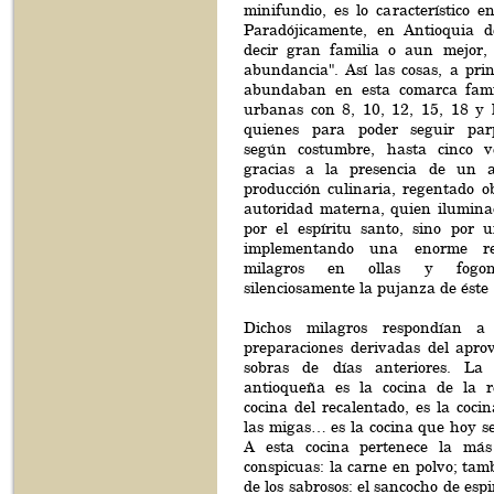
minifundio, es lo característico 
Paradójicamente, en Antioquia d
decir gran familia o aun mejor, 
abundancia". Así las cosas, a prin
abundaban en esta comarca fami
urbanas con 8, 10, 12, 15, 18 y 
quienes para poder seguir par
según costumbre, hasta cinco v
gracias a la presencia de un au
producción culinaria, regentado 
autoridad materna, quien ilumin
por el espíritu santo, sino por 
implementando una enorme rec
milagros en ollas y fogon
silenciosamente la pujanza de éste
Dichos milagros respondían 
preparaciones derivadas del apro
sobras de días anteriores. La
antioqueña es la cocina de la r
cocina del recalentado, es la cocin
las migas… es la cocina que hoy se 
A esta cocina pertenece la más
conspicuas: la carne en polvo; tam
de los sabrosos: el sancocho de esp