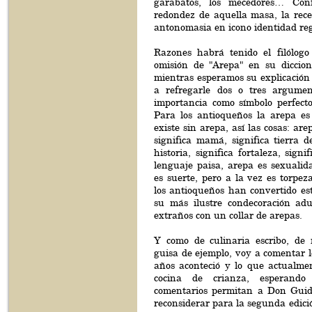
garabatos, los mecedores… Con
redondez de aquella masa, la rece
antonomasia en icono identidad reg
Razones habrá tenido el filólog
omisión de "Arepa" en su diccion
mientras esperamos su explicación (
a refregarle dos o tres argume
importancia como símbolo perfecto 
Para los antioqueños la arepa es
existe sin arepa, así las cosas: are
significa mamá, significa tierra de
historia, significa fortaleza, sign
lenguaje paisa, arepa es sexualid
es suerte, pero a la vez es torpez
los antioqueños han convertido es
su más ilustre condecoración ad
extraños con un collar de arepas.
Y como de culinaria escribo, de
guisa de ejemplo, voy a comentar 
años aconteció y lo que actualme
cocina de crianza, esperando
comentarios permitan a Don Guid
reconsiderar para la segunda edició