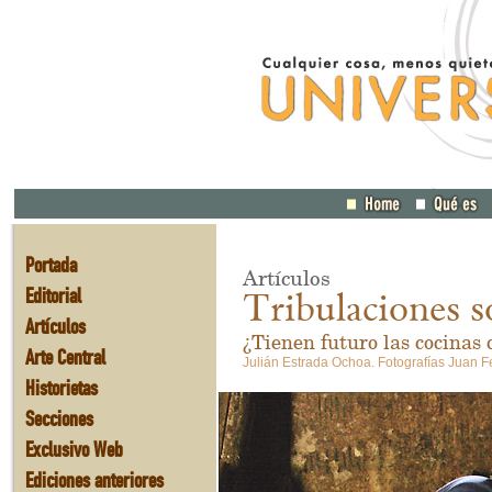
Portada
Artículos
Editorial
Tribulaciones s
Artículos
¿Tienen futuro las cocinas
Arte Central
Julián Estrada Ochoa. Fotografías Juan 
Historietas
Secciones
Exclusivo Web
Ediciones anteriores