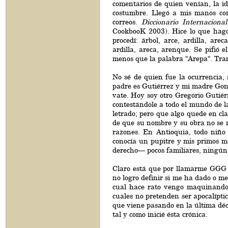
comentarios de quien venían, la id
costumbre. Llegó a mis manos com
correos.
Diccionario Internaciona
CookbooK 2003). Hice lo que hago
procedí: árbol, arce, ardilla, ar
ardilla, areca, arenque. Se pifió 
menos que la palabra "Arepa". Tranq
No sé de quien fue la ocurrencia, 
padre es Gutiérrez y mi madre Gon
vate. Hoy soy otro Gregorio Gutiér
contestándole a todo el mundo de 
letrado; pero que algo quede en cl
de que su nombre y su obra no se
razones. En Antioquia, todo niño
conocía un pupitre y mis primos 
derecho— pocos familiares, ningún
Claro está que por llamarme GGG
no logro definir si me ha dado o me
cual hace rato vengo maquinando 
cuales no pretenden ser apocalíptic
que viene pasando en la última déca
tal y como inicié ésta crónica.