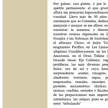
Soy goloso, casi glotón, y por lo
apetito permanente, el que grac
aflora sin prejuicios hipocondríac
vanidad. Llevo más de 30 años 
continente que es Colombia, dedic
menjurje y manjar se me ofrece; es
constatar la inmensa y descon
nuestras cocinas regionales en l
Guajira y las Sabanas de burrolan
el africano Choco, el dulce Va
enigmático Pacífico, en Los Llano
altiplano Cundiboyacense, en los 
Amazonía, en el Gran Tolima y
Grande (léase: Eje Cafetero), re
proliferan las más diversas pre
dulce, ora de sal y cuya list
sorprendente: aceites, vinagres, 
almíbares, turrones, sopas, po
empanadas, tamales, amasijos, b
pasteles, mazamorras, chichas
cecinas, confites, cernidos y finali
de las preparaciones más import
colombiana: las arepas, pues es po
estoy "tribulando".