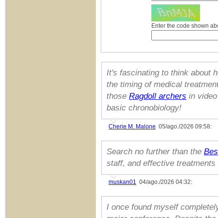
Enter the code shown a
It's fascinating to think abou
the timing of medical treatme
those
Ragdoll archers
in video
basic chronobiology!
Cherie M. Malone
05/ago./2026 09:58:
Search no further than the
Bes
staff, and effective treatments
muskan01
04/ago./2026 04:32:
I once found myself completely