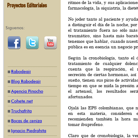
ritmos de la vida, y sus aplicacione
Proyectos Editoriales
farmacología, la siquiatría, la dieté
No joder tanto al paciente y ayud
a distinguir el día de la noche, po
Síguenos:
el tratamiento fuera no sólo más
traumático, sino hasta más barat
tenemos que hablar, cuando nuestr
pública es en esencia un negocio p
Según la cronobiología, tanto el 
tratamiento de cualquier dolen
cuenta que la respiración, el r
Rabodeají
secreción de ciertas hormonas, así 
sueño, tienen sus picos de actividad
Blog Rabodeají
tiempo en que se mida la presión ar
el artensol, los resultados s
Agencia Pinocho
afortunados.
Cohete.net
Ojalá las EPS colombianas, que 
Truchafrita
en esta materia, consideren
recomienden también la hora m
Bocas de ceniza
tomar ibuprofeno.
Ignacio Piedrahíta
Claro que de cronobiología, la ve