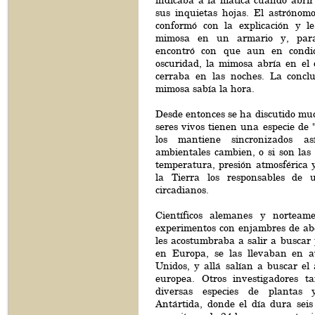
indicaba a la matica cuándo abrir
sus inquietas hojas. El astróno
conformó con la explicación y l
mimosa en un armario y, para
encontró con que aun en condi
oscuridad, la mimosa abría en el 
cerraba en las noches. La conclu
mimosa sabía la hora.
Desde entonces se ha discutido muc
seres vivos tienen una especie de "
los mantiene sincronizados as
ambientales cambien, o si son las 
temperatura, presión atmosférica 
la Tierra los responsables de u
circadianos.
Científicos alemanes y norteame
experimentos con enjambres de abe
les acostumbraba a salir a buscar 
en Europa, se las llevaban en a
Unidos, y allá salían a buscar el
europea. Otros investigadores t
diversas especies de plantas
Antártida, donde el día dura seis