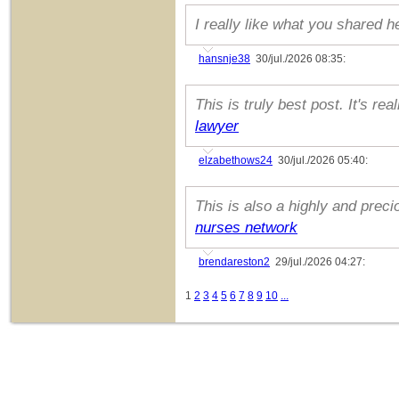
I really like what you shared 
hansnje38
30/jul./2026 08:35:
This is truly best post. It's r
lawyer
elzabethows24
30/jul./2026 05:40:
This is also a highly and preci
nurses network
brendareston2
29/jul./2026 04:27:
1
2
3
4
5
6
7
8
9
10
...