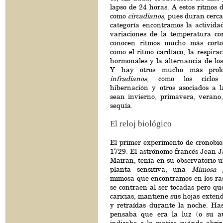
lapso de 24 horas. A estos ritmos d
como
circadianos
, pues duran cerca
categoría encontramos la actividad
variaciones de la temperatura co
conocen ritmos mucho más corto
como el ritmo cardíaco, la respirac
hormonales y la alternancia de los
Y hay otros mucho más prolo
infradianos
, como los ciclos 
hibernación y otros asociados a l
sean invierno, primavera, verano,
sequía.
El reloj biológico
El primer experimento de cronobiol
1729. El astrónomo francés Jean J
Mairan, tenía en su observatorio 
planta sensitiva, una
Mimosa 
mimosa que encontramos en los ras
se contraen al ser tocadas pero qu
caricias, mantiene sus hojas extend
y retraídas durante la noche. Has
pensaba que era la luz (o su au