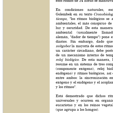
esos ritmos de 24 horas se mantuvi
En condiciones naturales, esc
Golembek en su texto
Cronobiolog
tiempo
, "los ritmos biológicos se 
ambientales, el más conspicuo de 
luz y oscuridad. De esta manera
ambiental (usualmente llam
alemán, "dador de tiempo") pone e
diarios. Sin embargo, dado qu
zeitgeber
la mayoría de estos ritm
un carácter circadiano, debe post
de un mecanismo interno de temp
reloj biológico
. De esta manera, l
resume en un sistema de tres comp
(componente exógeno), reloj bio
endógeno) y ritmos biológicos, así 
entre ambos: la sincronización e
exógeno y el endógeno y el acoplami
y los ritmos".
Está demostrado que dichos ritm
universales y ocurren en organi
eucariotas y en los reinos vegeta
(que agrupa a los hongos).