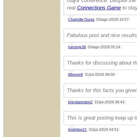
major conference. Despite the
real
Connections Game
to stay
Charlotte Duras
03/ago./2026 10:57:
Fabulous post and nice results 
hansnje38
03/ago./2026 05:24:
Thanks for discussing about th
tilboore8
31/jul./2026 08:00:
Thanks for this facts you given 
brendareston2
31/jul./2026 06:43:
This is great posting keep up 
lindinton21
31/jul./2026 04:51: