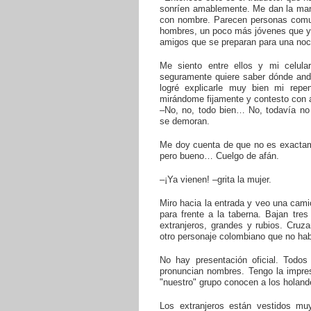
sonríen amablemente. Me dan la mano
con nombre. Parecen personas comun
hombres, un poco más jóvenes que yo
amigos que se preparan para una noc
Me siento entre ellos y mi celul
seguramente quiere saber dónde and
logré explicarle muy bien mi repen
mirándome fijamente y contesto con 
–No, no, todo bien… No, todavía no 
se demoran.
Me doy cuenta de que no es exactamen
pero bueno… Cuelgo de afán.
–¡Ya vienen! –grita la mujer.
Miro hacia la entrada y veo una cami
para frente a la taberna. Bajan tres
extranjeros, grandes y rubios. Cruz
otro personaje colombiano que no hab
No hay presentación oficial. Todo
pronuncian nombres. Tengo la impre
"nuestro" grupo conocen a los holand
Los extranjeros están vestidos mu