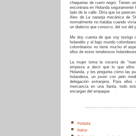
chaquetas de cuero negro. Tienen un 
encontrara en Holanda seguramente h
lado de la calle. Diría que se parece
Alex de
La naranja mecánica
de Sta
normalmente no trataba cuando viví
un dialecto que conozco, del sur del 
Me doy cuenta de que soy testigo d
holandés y el bajo mundo colombiano,
colombianos no tiene mucho el asp
ellos de estos tenebrosos holandese
La mujer toma la vocería de "nues
empieza a decir que lo que ellos
Holanda, y les pregunta cómo las pued
holandesa, un joven con pelo medi
delegación extranjera. Para ello
mercancía en una llanta, todo está
encargan del empaque.
Portada
Índice