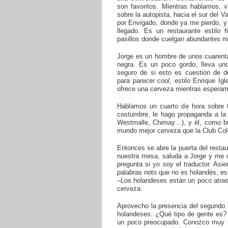
son favoritos. Mientras hablamos, 
sobre la autopista, hacia el sur del 
por Envigado, donde ya me pierdo, y
llegado. Es un restaurante estilo 
pasillos donde cuelgan abundantes ma
Jorge es un hombre de unos cuarenta
negra. Es un poco gordo, lleva uno
seguro de si esto es cuestión de d
para parecer
cool
, estilo Enrique I
ofrece una cerveza mientras esperam
Hablamos un cuarto de hora sobre 
costumbre, le hago propaganda a la 
Westmalle, Chimay…), y él, como bu
mundo mejor cerveza que la Club Co
Entonces se abre la puerta del restau
nuestra mesa, saluda a Jorge y me 
pregunta si yo soy el traductor. Asi
palabras noto que no es holandés, es 
–Los holandeses están un poco atras
cerveza.
Aprovecho la presencia del segundo 
holandeses: ¿Qué tipo de gente es? 
un poco preocupado. Conozco muy b