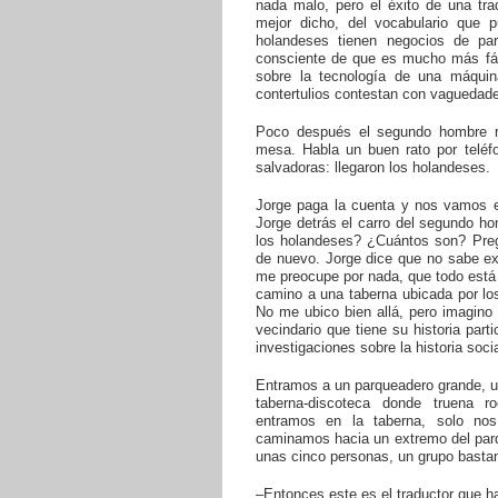
nada malo, pero el éxito de una tr
mejor dicho, del vocabulario que 
holandeses tienen negocios de pa
consciente de que es mucho más fác
sobre la tecnología de una máqui
contertulios contestan con vaguedad
Poco después el segundo hombre re
mesa. Habla un buen rato por teléfo
salvadoras: llegaron los holandeses.
Jorge paga la cuenta y nos vamos e
Jorge detrás el carro del segundo 
los holandeses? ¿Cuántos son? Preg
de nuevo. Jorge dice que no sabe e
me preocupe por nada, que todo está
camino a una taberna ubicada por los
No me ubico bien allá, pero imagino 
vecindario que tiene su historia part
investigaciones sobre la historia socia
Entramos a un parqueadero grande, u
taberna-discoteca donde truena 
entramos en la taberna, solo no
caminamos hacia un extremo del par
unas cinco personas, un grupo basta
–Entonces este es el traductor que h