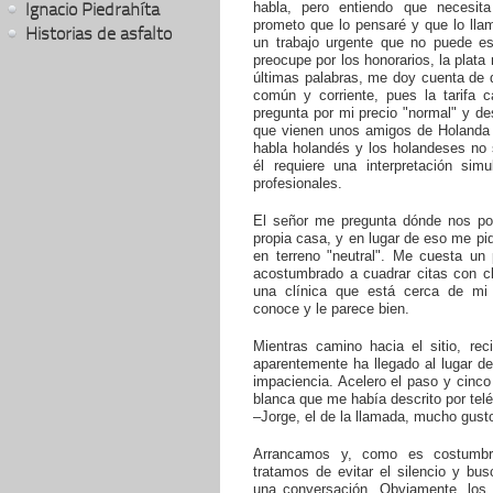
Ignacio Piedrahíta
habla, pero entiendo que necesita
prometo que lo pensaré y que lo llam
Historias de asfalto
un trabajo urgente que no puede e
preocupe por los honorarios, la plata
últimas palabras, me doy cuenta de 
común y corriente, pues la tarifa 
pregunta por mi precio "normal" y d
que vienen unos amigos de Holanda y
habla holandés y los holandeses no 
él requiere una interpretación sim
profesionales.
El señor me pregunta dónde nos po
propia casa, y en lugar de eso me pi
en terreno "neutral". Me cuesta un 
acostumbrado a cuadrar citas con cl
una clínica que está cerca de mi 
conoce y le parece bien.
Mientras camino hacia el sitio, rec
aparentemente ha llegado al lugar d
impaciencia. Acelero el paso y cinc
blanca que me había descrito por telé
–Jorge, el de la llamada, mucho gust
Arrancamos y, como es costumbre
tratamos de evitar el silencio y b
una conversación. Obviamente, los