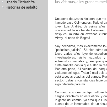
las víctimas, a los grandes medi
Ignacio Piedrahíta
Historias de asfalto
Una serie de azares hicieron que me 
llamado caso Colmenares. Todo el país
joven Luis Andrés, de veinte años
universidad la noche de Halloween 
después, muerto en extrañas circun
Virrey, al norte de Bogotá.
Soy periodista, más exactamente lo 
"periodista judicial". Sé bien cómo s
Llevo varios años leyendo expedien
investigadores, visito juzgados y
entrevisto criminales y, siempre qu
cinta amarilla con la que aíslan la "e
Por otra parte, fui vecino del parq
visitante del lugar. Trabajé casi seis
está a pocas cuadras del parque. Pu
sector. Estas circunstancias hiciero
algo diferente para mí.
Contrario a lo que divulgan influyen
cargos directivos en este oficio, y co
la gente del común, yo creo que Lui
cuenta de un lamentable, de un absu