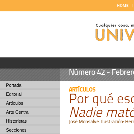
HOME
Número 42 - Febrero
Portada
ARTÍCULOS
Por qué esc
Editorial
Artículos
Nadie mató
Arte Central
Historietas
José Monsalve. Ilustración: Her
Secciones