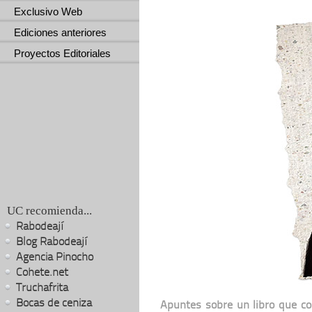
Exclusivo Web
Ediciones anteriores
Proyectos Editoriales
UC recomienda...
Rabodeají
Blog Rabodeají
Agencia Pinocho
Cohete.net
Truchafrita
Bocas de ceniza
Apuntes sobre un libro que con