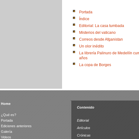
Portada
Índice
Editorial: La casa tumbada
Misterios del vaticano
Correos desde Afganistan
Un olor inédito
La librería Palinuro de Medellín cu
años
La copa de Borges
Home
Contenido
¿Qué es?
Portada
Editorial
Ediciones anteriores
Artículos
Galería
Crónicas
Videos