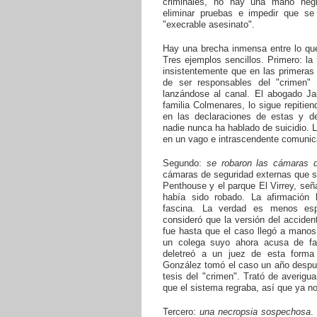
criminales, no hay una mano negr
eliminar pruebas e impedir que se
"execrable asesinato".
Hay una brecha inmensa entre lo que
Tres ejemplos sencillos. Primero: la
insistentemente que en las primeras
de ser responsables del "crimen" 
lanzándose al canal. El abogado Ja
familia Colmenares, lo sigue repitie
en las declaraciones de estas y d
nadie nunca ha hablado de suicidio. L
en un vago e intrascendente comunica
Segundo:
se robaron las cámaras 
cámaras de seguridad externas que se
Penthouse y el parque El Virrey, señ
había sido robado. La afirmación 
fascina. La verdad es menos espec
consideró que la versión del accident
fue hasta que el caso llegó a manos 
un colega suyo ahora acusa de fab
deletreó a un juez de esta forma un
González tomó el caso un año despué
tesis del "crimen". Trató de averigu
que el sistema regraba, así que ya n
Tercero:
una necropsia sospechosa
.