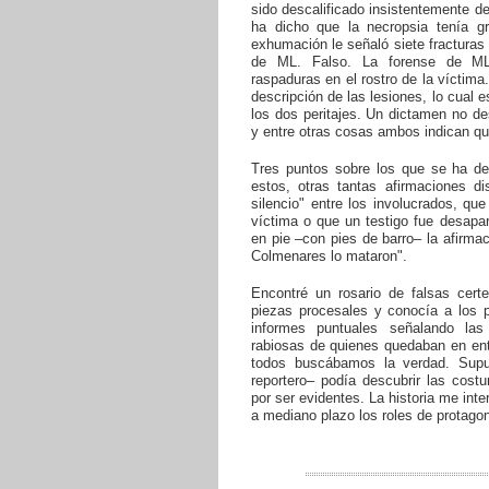
sido descalificado insistentemente de
ha dicho que la necropsia tenía g
exhumación le señaló siete fracturas 
de ML. Falso. La forense de ML 
raspaduras en el rostro de la víctima
descripción de las lesiones, lo cual 
los dos peritajes. Un dictamen no de
y entre otras cosas ambos indican q
Tres puntos sobre los que se ha de
estos, otras tantas afirmaciones d
silencio" entre los involucrados, qu
víctima o que un testigo fue desapa
en pie –con pies de barro– la afirma
Colmenares lo mataron".
Encontré un rosario de falsas cert
piezas procesales y conocía a los p
informes puntuales señalando las 
rabiosas de quienes quedaban en ent
todos buscábamos la verdad. Sup
reportero– podía descubrir las costu
por ser evidentes. La historia me in
a mediano plazo los roles de protagon