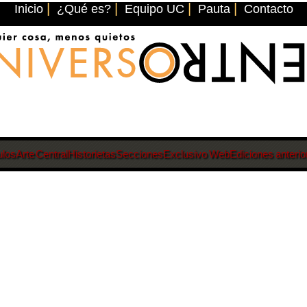
|
|
|
|
Inicio
¿Qué es?
Equipo UC
Pauta
Contacto
ulos
Arte Central
Historietas
Secciones
Exclusivo Web
Ediciones anterio