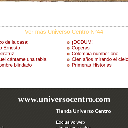
Ver más Universo Centro N°44
co de la casa:
¡DODUM!
ío Ernesto
Coperas
eratriz
Colombia number one
uel cántame una tabla
Cien años mirando el ciel
ombre blindado
Primeras Historias
www.universocentro.com
Tienda Universo Centro
Exclusivo web
al
-
Impresos locales