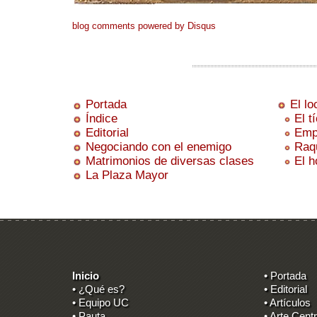
blog comments powered by
Disqus
Portada
El lo
Índice
El t
Editorial
Emp
Negociando con el enemigo
Raq
Matrimonios de diversas clases
El h
La Plaza Mayor
Inicio
• Portada
• ¿Qué es?
• Editorial
• Equipo UC
• Artículos
• Pauta
• Arte Centr