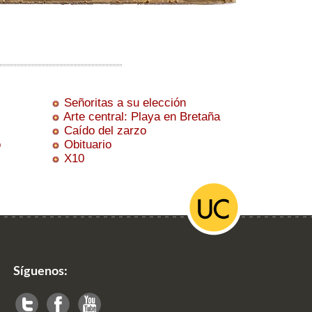
Señoritas a su elección
Arte central: Playa en Bretaña
Caído del zarzo
o
Obituario
X10
Síguenos: