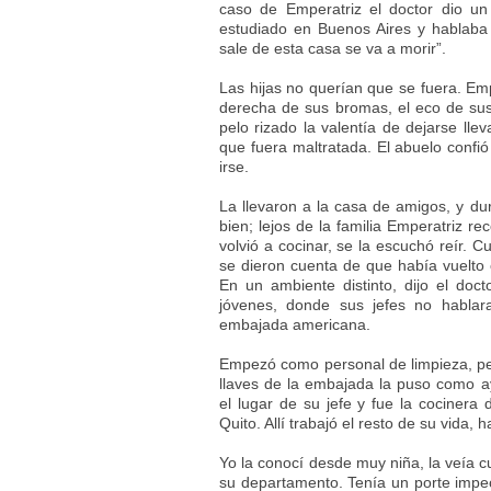
caso de Emperatriz el doctor dio un 
estudiado en Buenos Aires y hablaba
sale de esta casa se va a morir”.
Las hijas no querían que se fuera. Em
derecha de sus bromas, el eco de sus
pelo rizado la valentía de dejarse llev
que fuera maltratada. El abuelo confió
irse.
La llevaron a la casa de amigos, y dur
bien; lejos de la familia Emperatriz r
volvió a cocinar, se la escuchó reír. C
se dieron cuenta de que había vuelto 
En un ambiente distinto, dijo el doc
jóvenes, donde sus jefes no hablar
embajada americana.
Empezó como personal de limpieza, pe
llaves de la embajada la puso como a
el lugar de su jefe y fue la cociner
Quito. Allí trabajó el resto de su vida, h
Yo la conocí desde muy niña, la veía c
su departamento. Tenía un porte impe