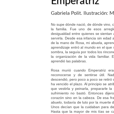
Emperatriz
Gabriela Polit. Ilustración:
No supe dónde nació, de dónde vino, c
la familia. Fue uno de esos arregl
desigualdad entre quienes se sientan a
servirla. Desde esa infancia sin edad 
de la mano de Rosa, mi abuela, aprendi
aprendizaje entró al mundo en el que s
sombra, la seguía por todos los rincon
la organización de la vida familiar.
aprendió las palabras.
Rosa murió cuando Emperatriz era
reconocerse y de sentirse útil. Na
descendió, pero poco a poco se retiró 
ha vencido el plazo. Al principio se at
que vestirla y peinarla, prepararle la
sufrimiento no bastó. Entonces dije
corazón sino en la cabeza. De esa fra
abuelo, todavía de luto por la muerte 
Unos decían que la cuidaban para dev
Hasta que la mayor de mis tías se ca