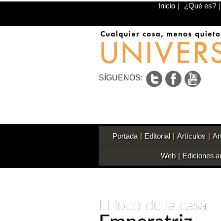
Inicio
|
¿Qué es?
|
SÍGUENOS:
Portada
|
Editorial
|
Artículos
|
Ar
Web
|
Ediciones a
El loco de la casa