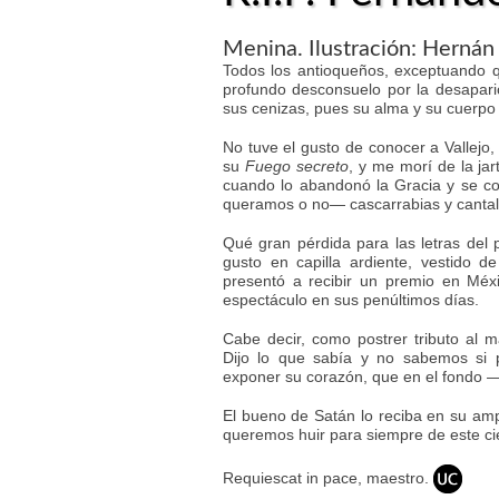
Menina. Ilustración: Hernán
Todos los antioqueños, exceptuando 
profundo desconsuelo por la desaparic
sus cenizas, pues su alma y su cuerpo
No tuve el gusto de conocer a Vallejo,
su
Fuego secreto
, y me morí de la ja
cuando lo abandonó la Gracia y se co
queramos o no— cascarrabias y cantal
Qué gran pérdida para las letras del
gusto en capilla ardiente, vestido 
presentó a recibir un premio en Méxi
espectáculo en sus penúltimos días.
Cabe decir, como postrer tributo al 
Dijo lo que sabía y no sabemos si 
exponer su corazón, que en el fondo —s
El bueno de Satán lo reciba en su ampl
queremos huir para siempre de este ci
Requiescat in pace, maestro.