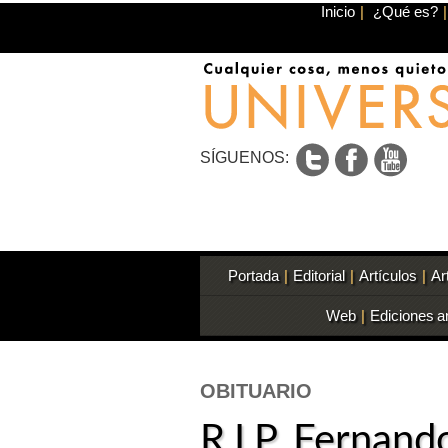
Inicio
|
¿Qué es?
|
SÍGUENOS:
Portada
|
Editorial
|
Artículos
|
Ar
Web
|
Ediciones a
OBITUARIO
R.I.P. Fernand