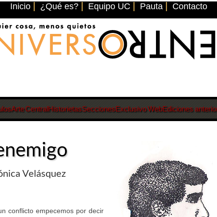
|
|
|
|
Inicio
¿Qué es?
Equipo UC
Pauta
Contacto
ulos
Arte Central
Historietas
Secciones
Exclusivo Web
Ediciones anterio
 enemigo
rónica Velásquez
 un conflicto empecemos por decir