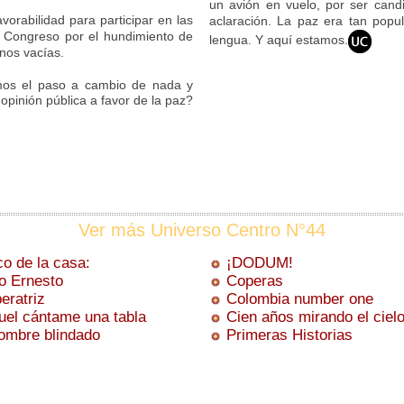
un avión en vuelo, por ser candid
vorabilidad para participar en las
aclaración. La paz era tan pop
 Congreso por el hundimiento de
lengua. Y aquí estamos.
nos vacías.
mos el paso a cambio de nada y
pinión pública a favor de la paz?
Ver más Universo Centro N°44
co de la casa:
¡DODUM!
ío Ernesto
Coperas
eratriz
Colombia number one
uel cántame una tabla
Cien años mirando el ciel
ombre blindado
Primeras Historias