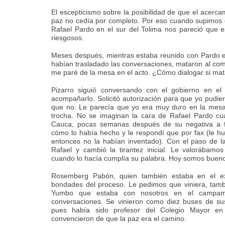
El escepticismo sobre la posibilidad de que el acerc
paz no cedía por completo. Por eso cuando supimos 
Rafael Pardo en el sur del Tolima nos pareció que 
riesgosos.
Meses después, mientras estaba reunido con Pardo e
habían trasladado las conversaciones, mataron al co
me paré de la mesa en el acto. ¿Cómo dialogar si m
Pizarro siguió conversando con el gobierno en e
acompañarlo. Solicitó autorización para que yo pudiera
que no. Le parecía que yo era muy duro en la mesa
trocha. No se imaginan la cara de Rafael Pardo c
Cauca, pocas semanas después de su negativa a fa
cómo lo había hecho y le respondí que por fax (le hu
entonces no la habían inventado). Con el paso de 
Rafael y cambió la tirantez inicial. Le valorábamo
cuando lo hacía cumplía su palabra. Hoy somos buen
Rosemberg Pabón, quien también estaba en el ex
bondades del proceso. Le pedimos que viniera, tamb
Yumbo que estaba con nosotros en el campame
conversaciones. Se vinieron como diez buses de sus
pues había sido profesor del Colegio Mayor en
convencieron de que la paz era el camino.