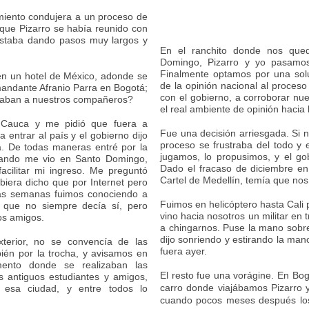
amiento condujera a un proceso de
que Pizarro se había reunido con
estaba dando pasos muy largos y
En el ranchito donde nos que
Domingo, Pizarro y yo pasamos l
Finalmente optamos por una sol
n un hotel de México, adonde se
de la opinión nacional al proceso
mandante Afranio Parra en Bogotá;
con el gobierno, a corroborar nu
ataban a nuestros compañeros?
el real ambiente de opinión hacia
l Cauca y me pidió que fuera a
Fue una decisión arriesgada. Si 
 entrar al país y el gobierno dijo
proceso se frustraba del todo y
. De todas maneras entré por la
jugamos, lo propusimos, y el go
uando me vio en Santo Domingo,
Dado el fracaso de diciembre en 
cilitar mi ingreso. Me preguntó
Cartel de Medellín, temía que nos
biera dicho que por Internet pero
las semanas fuimos conociendo a
Fuimos en helicóptero hasta Cali 
s que no siempre decía sí, pero
vino hacia nosotros un militar en t
os amigos.
a chingarnos. Puse la mano sobre l
dijo sonriendo y estirando la man
terior, no se convencía de las
fuera ayer.
ién por la trocha, y avisamos en
nto donde se realizaban las
El resto fue una vorágine. En Bog
 antiguos estudiantes y amigos,
carro donde viajábamos Pizarro y
 esa ciudad, y entre todos lo
cuando pocos meses después los 