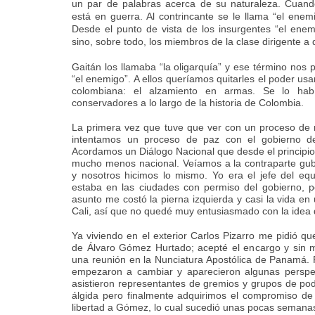
un par de palabras acerca de su naturaleza. Cuand
está en guerra. Al contrincante se le llama “el ene
Desde el punto de vista de los insurgentes “el enem
sino, sobre todo, los miembros de la clase dirigente a 
Gaitán los llamaba “la oligarquía” y ese término nos 
“el enemigo”. A ellos queríamos quitarles el poder usa
colombiana: el alzamiento en armas. Se lo hab
conservadores a lo largo de la historia de Colombia.
La primera vez que tuve que ver con un proceso de 
intentamos un proceso de paz con el gobierno del
Acordamos un Diálogo Nacional que desde el principio 
mucho menos nacional. Veíamos a la contraparte gu
y nosotros hicimos lo mismo. Yo era el jefe del eq
estaba en las ciudades con permiso del gobierno, po
asunto me costó la pierna izquierda y casi la vida 
Cali, así que no quedé muy entusiasmado con la idea d
Ya viviendo en el exterior Carlos Pizarro me pidió qu
de Álvaro Gómez Hurtado; acepté el encargo y sin 
una reunión en la Nunciatura Apostólica de Panamá. 
empezaron a cambiar y aparecieron algunas perspec
asistieron representantes de gremios y grupos de po
álgida pero finalmente adquirimos el compromiso de 
libertad a Gómez, lo cual sucedió unas pocas semana