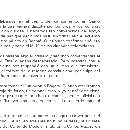
dábamos en el centro del campamento, en Santo
argas vigilias discutiendo los pros y los contras.
ución curiosa. Estábamos tan convencidos del apoyo
 de paz que decidimos salir, sin firmar aún el acuerdo
estro pálpito en Bogotá. Queríamos confirmar cuál era
 la paz y hacia el M-19 en las ciudades colombianas.
nos pasaba algo al primero y segundo comandantes el
 el ‘Eme’ quedaba descabezado. Pero nosotros nos la
bierno nos respondió con un sí más que entusiasta.
el trámite de la reforma constitucional por culpa del
 fuéramos a devolver a la guerra.
para tomar allí un avión a Bogotá. Cuando aterrizamos
raje de fatiga, un coronel, creo, y yo pensé: este viene
a pistola que traía bajo la camisa, pero el oficial nos
o: “bienvenidos a la democracia”. Lo recuerdo como si
otá la gente se paraba en las esquinas a ver pasar el
 yo. De ahí en adelante no hubo reversa, ni siquiera
del Cartel de Medellín mataron a Carlos Pizarro en