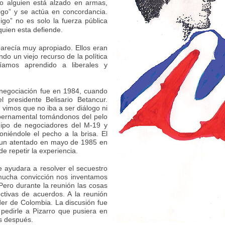
o alguien está alzado en armas,
migo” y se actúa en concordancia.
igo” no es solo la fuerza pública
quien esta defiende.
parecía muy apropiado. Ellos eran
ndo un viejo recurso de la política
íamos aprendido a liberales y
negociación fue en 1984, cuando
 presidente Belisario Betancur.
vimos que no iba a ser diálogo ni
bernamental tomándonos del pelo
uipo de negociadores del M-19 y
niéndole el pecho a la brisa. El
en un atentado en mayo de 1985 en
e repetir la experiencia.
e ayudara a resolver el secuestro
mucha convicción nos inventamos
Pero durante la reunión las cosas
tivas de acuerdos. A la reunión
der de Colombia. La discusión fue
pedirle a Pizarro que pusiera en
s después.