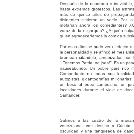
Después de lo esperado e inevitable,
hasta extremos grotescos. Las estra
más de quince años de propaganda 
disidentes sintieron un vacío. Por l
mofarían ahora los comediantes? ¿Q
voraz de la oligarquía? ¿A quién culp
quién agradeceríamos la comida subsid
Por esos días se pudo ver el efecto re
la personalidad y se afincó el mesian
bromean citándolo, amenizados por l
"¡Tenemos Patria, no joda!". Es un pan
nauseabundo. Un pobre país rico mi
Comandante en todas sus localidad
autopistas, gigantografías millonarias:
un beso al bebé campesino, un jor
localidades durante el viaje de doce
Santander.
Salimos a las cuatro de la mañan
venezolana- con destino a Cúcuta, 
oscuridad y una tanqueada de gasol