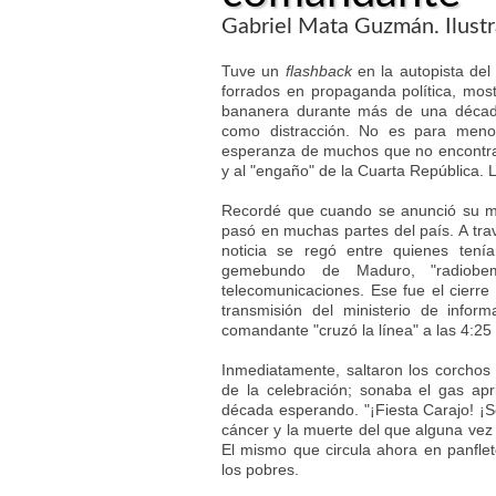
Gabriel Mata Guzmán. Ilustr
Tuve un
flashback
en la autopista del
forrados en propaganda política, mos
bananera durante más de una década
como distracción. No es para menos
esperanza de muchos que no encontraba
y al "engaño" de la Cuarta República. 
Recordé que cuando se anunció su mue
pasó en muchas partes del país. A trav
noticia se regó entre quienes tení
gemebundo de Maduro, "radiobem
telecomunicaciones. Ese fue el cierre 
transmisión del ministerio de info
comandante "cruzó la línea" a las 4:25 d
Inmediatamente, saltaron los corcho
de la celebración; sonaba el gas ap
década esperando. "¡Fiesta Carajo! ¡S
cáncer y la muerte del que alguna vez 
El mismo que circula ahora en panflet
los pobres.