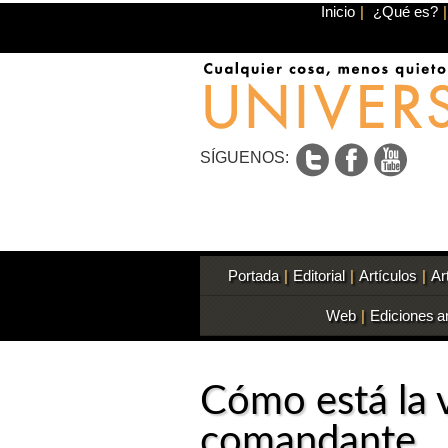
Inicio
|
¿Qué es?
|
SÍGUENOS:
Portada
|
Editorial
|
Artículos
|
Ar
Web
|
Ediciones a
Cómo está la v
comandante