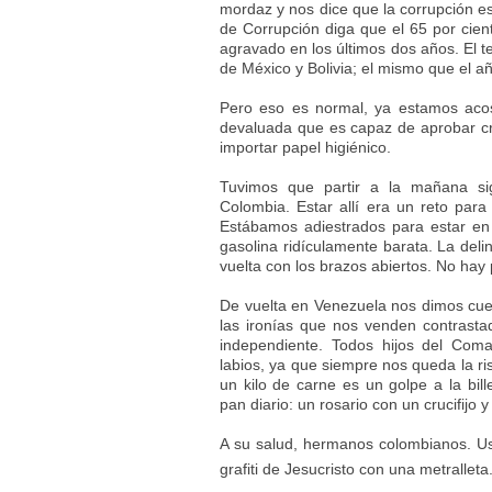
mordaz y nos dice que la corrupción e
de Corrupción diga que el 65 por cien
agravado en los últimos dos años. El t
de México y Bolivia; el mismo que el 
Pero eso es normal, ya estamos aco
devaluada que es capaz de aprobar cr
importar papel higiénico.
Tuvimos que partir a la mañana si
Colombia. Estar allí era un reto para
Estábamos adiestrados para estar en 
gasolina ridículamente barata. La deli
vuelta con los brazos abiertos. No hay p
De vuelta en Venezuela nos dimos cue
las ironías que nos venden contrasta
independiente. Todos hijos del Com
labios, ya que siempre nos queda la ri
un kilo de carne es un golpe a la bil
pan diario: un rosario con un crucifijo
A su salud, hermanos colombianos. Ust
grafiti de Jesucristo con una metralleta