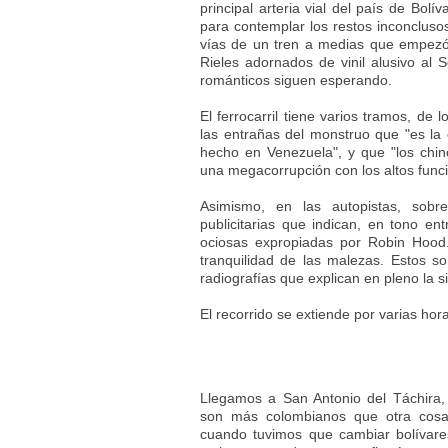
principal arteria vial del país de Bolí
para contemplar los restos inconcluso
vías de un tren a medias que empezó
Rieles adornados de vinil alusivo al 
románticos siguen esperando.
El ferrocarril tiene varios tramos, de
las entrañas del monstruo que "es l
hecho en Venezuela", y que "los chi
una megacorrupción con los altos funci
Asimismo, en las autopistas, sobr
publicitarias que indican, en tono ent
ociosas expropiadas por Robin Hood
tranquilidad de las malezas. Estos s
radiografías que explican en pleno la s
El recorrido se extiende por varias horas
Llegamos a San Antonio del Táchira,
son más colombianos que otra cosa
cuando tuvimos que cambiar bolívar