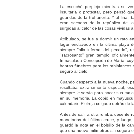
La escuchó perplejo mientras se ves
insultarla o protestar, pero pensó q
guaridas de la truhanería. Y al final,
eran sacadas de la república de l
surgidas al calor de las cosas vividas al
Atribulado, se fue a dormir un rato e
lugar enclavado en la última playa d
siempre "olla infernal del pecado", 
"sacrosanto" gran templo oficialment
Inmaculada Concepción de María, cuyo
honras fúnebres para los rabiblancos
seguro al cielo.
Cuando despertó a la nueva noche, pa
resultaba extrañamente especial, es
siempre le servía para hacer sus mala
en su memoria. La copió en mayúscul
calendario Pielroja colgado detrás de l
Antes de salir a otra rumba, desenterr
monetarios del último cruce, y luego
guardó la nota en el bolsillo de la c
que una nueve milímetros sin seguro co