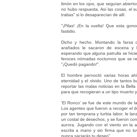
limón en los ojos, que seguían abierto
no hubo respuesta. Así las cosas, el s
trabas" si lo desaparecían de allí.
"¡Pilas! ¡En la vuelta! Que esta gono
fastidio.
Dicho y hecho. Montando la farsa 
arañados le sacaron de escena y l
esperando que alguna patrulla se hicie
feroces nómadas nocturnos que se re
"¡Quedó pagando!".
El hombre pernoctó varias horas ah
eternidad y el olvido. Uno de tantos b
reportar las malas noticias en la Bella
para que recogieran a un tipo muerto 
'El Ronco' se fue de este mundo de 
Los agentes que fueron a recoger el 
por tan temprana y turbia labor, le lan
un costal de desechos, y se fueron con
aurora. Jugando con el viento en la 
escrita a mano y sin firma que no tuv
nunca saciarás tu deseo".