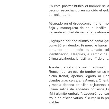
En este postrer brinco el hombre se 
vecino, escuchando en su oído el golp
del calendario.
Atrapado en el drogocomio, no le imp
floja y masoquista de aquel insólit
naciente a mitad de semana, y ahora e
Engrupido por ese humito se había gast
convirtió en deudor. Primero le fiaron
tomando en empeño su amado celul
identificación. Después, a cambio d
última alcahueta, le facilitaron "¡de una!
A este mancito que siempre tuvo una
Ronco', por un eco de tambor en su t
dicho tronar, apenas llegado al lu
clandestinas cerca a la Avenida Orien
y media docena de sillas cojituertas, 
última salida de andadas por esos l
¡Miii ultimito embale!", aseguró, pensan
trajín de oficios varios. Y cumplió la 
loables.