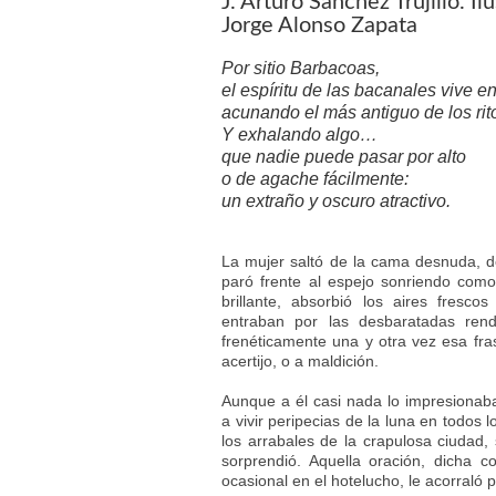
J. Arturo Sánchez Trujillo. I
Jorge Alonso Zapata
Por sitio Barbacoas,
el espíritu de las bacanales vive e
acunando el más antiguo de los rit
Y exhalando algo…
que nadie puede pasar por alto
o de agache fácilmente:
un extraño y oscuro atractivo.
La mujer saltó de la cama desnuda, d
paró frente al espejo sonriendo com
brillante, absorbió los aires fresc
entraban por las desbaratadas ren
frenéticamente una y otra vez esa fra
acertijo, o a maldición.
Aunque a él casi nada lo impresiona
a vivir peripecias de la luna en todos 
los arrabales de la crapulosa ciudad,
sorprendió. Aquella oración, dicha c
ocasional en el hotelucho, le acorraló