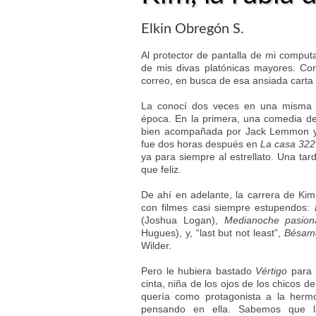
Elkin Obregón S.
Al protector de pantalla de mi comput
de mis divas platónicas mayores. Con
correo, en busca de esa ansiada carta q
La conocí dos veces en una misma t
época. En la primera, una comedia d
bien acompañada por Jack Lemmon y J
fue dos horas después en
La casa 322
ya para siempre al estrellato. Una ta
que feliz.
De ahí en adelante, la carrera de Kim 
con filmes casi siempre estupendos:
(Joshua Logan),
Medianoche pasion
Hugues), y, “last but not least”,
Bésame
Wilder.
Pero le hubiera bastado
Vértigo
para 
cinta, niña de los ojos de los chicos de
quería como protagonista a la hermo
pensando en ella. Sabemos que l