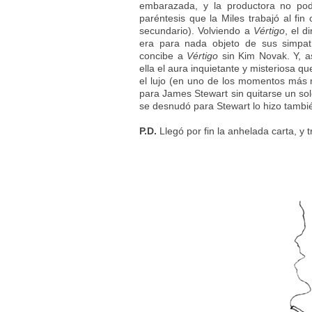
embarazada, y la productora no po
paréntesis que la Miles trabajó al fin
secundario). Volviendo a
Vértigo
, el d
era para nada objeto de sus simpat
concibe a
Vértigo
sin Kim Novak. Y, as
ella el aura inquietante y misteriosa qu
el lujo (en uno de los momentos más
para James Stewart sin quitarse un sol
se desnudó para Stewart lo hizo tambi
P.D.
Llegó por fin la anhelada carta, y 