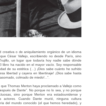
 creativa o de aniquilamiento orgánico de un idioma
que César Vallejo, escribiendo no desde París, sino
rujillo, un lugar que todavía hoy nadie sabe dónde
 “El libro ha nacido en el mayor vacío. Soy responsable
idad de su estética (…) ¡Dios sabe cuánto he sufrido
sa libertad y cayera en libertinaje! ¡Dios sabe hasta
asomado, colmado de miedo!...”.
n que Thomas Merton haya proclamado a Vallejo como
después de Dante”. No porque no lo sea, y no porque
ructuosas, sino porque Merton era estadounidense y
os actores. Cuando Dante murió, ninguna cultura
oria del mundo conocido (el que hemos heredado), y