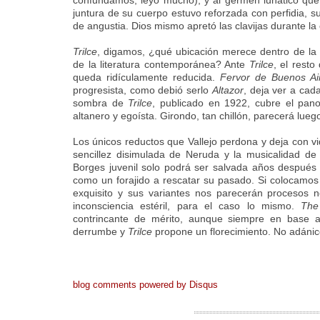
confundamos, leyó mucho), y al germen lunático que 
juntura de su cuerpo estuvo reforzada con perfidia, s
de angustia. Dios mismo apretó las clavijas durante la 
Trilce
, digamos, ¿qué ubicación merece dentro de la
de la literatura contemporánea? Ante
Trilce
, el resto
queda ridículamente reducida.
Fervor de Buenos Ai
progresista, como debió serlo
Altazor
, deja ver a cad
sombra de
Trilce
, publicado en 1922, cubre el pa
altanero y egoísta. Girondo, tan chillón, parecerá luego
Los únicos reductos que Vallejo perdona y deja con vi
sencillez disimulada de Neruda y la musicalidad de L
Borges juvenil solo podrá ser salvada años después 
como un forajido a rescatar su pasado. Si colocamos
exquisito y sus variantes nos parecerán procesos 
inconsciencia estéril, para el caso lo mismo.
The
contrincante de mérito, aunque siempre en base a 
derrumbe y
Trilce
propone un florecimiento. No adánico,
blog comments powered by
Disqus