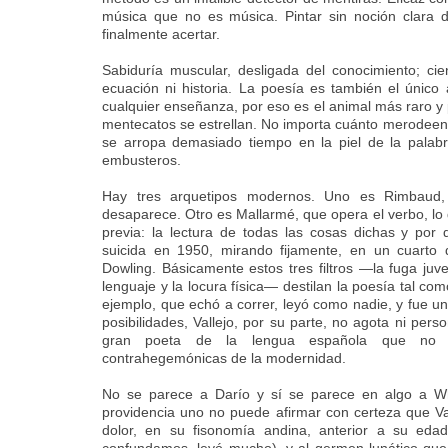
música que no es música. Pintar sin noción clara d
finalmente acertar.
Sabiduría muscular, desligada del conocimiento; ci
ecuación ni historia. La poesía es también el único
cualquier enseñanza, por eso es el animal más raro y 
mentecatos se estrellan. No importa cuánto merodeen
se arropa demasiado tiempo en la piel de la palabr
embusteros.
Hay tres arquetipos modernos. Uno es Rimbaud, 
desaparece. Otro es Mallarmé, que opera el verbo, lo
previa: la lectura de todas las cosas dichas y por 
suicida en 1950, mirando fijamente, en un cuarto 
Dowling. Básicamente estos tres filtros —la fuga juve
lenguaje y la locura física— destilan la poesía tal co
ejemplo, que echó a correr, leyó como nadie, y fue un
posibilidades, Vallejo, por su parte, no agota ni perso
gran poeta de la lengua española que no s
contrahegemónicas de la modernidad.
No se parece a Darío y sí se parece en algo a Wh
providencia uno no puede afirmar con certeza que Va
dolor, en su fisonomía andina, anterior a su eda