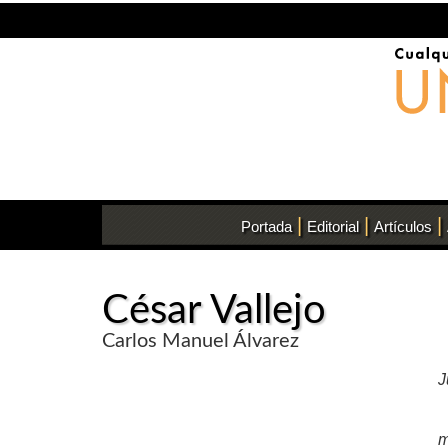
|
|
|
Portada
Editorial
Artículos
César Vallejo
Carlos Manuel Álvarez
J
m