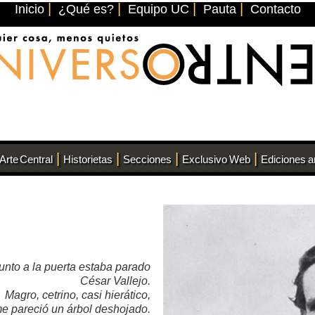
|
|
|
|
Inicio
¿Qué es?
Equipo UC
Pauta
Contacto
|
|
|
|
Arte Central
Historietas
Secciones
Exclusivo Web
Ediciones a
unto a la puerta estaba parado
César Vallejo.
Magro, cetrino, casi hierático,
e pareció un árbol deshojado.