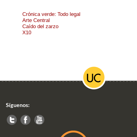
Crónica verde: Todo legal
Arte Central
Caído del zarzo
X10
Síguenos: