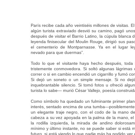
París recibe cada año veintiséis millones de visitas. 
algún turista extraviado desvió su camino, pagó uno
después de visitar el Barrio Latino, la cúpula blanca 
leyenda finisecular del Moulin Rouge, dirigió sus p
el cementerio de Montparnasse. Ya en el lugar ley
nevado para que duermas”.
Todo lo que el visitante haya hecho después, toda l
tristemente conmovedora. Si soltó algunas lágrimas 
correr o si en cambio encendió un cigarrillo y fumó co
Si dejó un soneto o un simple mensaje. Si no de
inquebrantable silencio. Si tomó fotos u ofreció alg
turista lo sabe— murió César Vallejo, poesía construid
Como símbolo ha quedado un fulminante primer plan
interés, sentado encima de una tumba—posiblemente 
un elegante traje negro, con el codo de la mano d
cabeza a su vez apoyada en la palma de la mano, el
la rodilla izquierda, la mirada de andino dolorosa
mínimo y último instante, no se puede saber si está m
futuro, si está viendo lo que nadie más ha podido ver