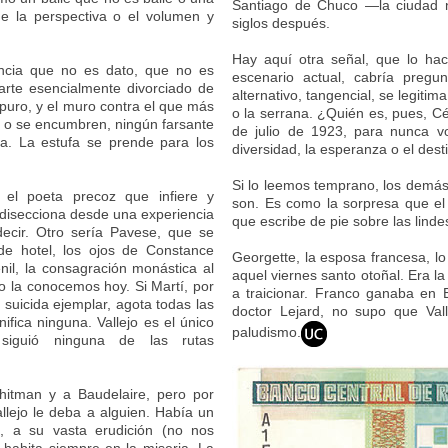
Santiago de Chuco —la ciudad n
e la perspectiva o el volumen y
siglos después.
Hay aquí otra señal, que lo ha
encia que no es dato, que no es
escenario actual, cabría preg
 arte esencialmente divorciado de
alternativo, tangencial, se legiti
puro, y el muro contra el que más
o la serrana. ¿Quién es, pues, C
 o se encumbren, ningún farsante
de julio de 1923, para nunca vol
a. La estufa se prende para los
diversidad, la esperanza o el des
Si lo leemos temprano, los demás
el poeta precoz que infiere y
son. Es como la sorpresa que el 
 disecciona desde una experiencia
que escribe de pie sobre las linde
decir. Otro sería Pavese, que se
de hotel, los ojos de Constance
Georgette, la esposa francesa, l
nil, la consagración monástica al
aquel viernes santo otoñal. Era l
mo la conocemos hoy. Si Martí, por
a traicionar. Franco ganaba en E
 suicida ejemplar, agota todas las
doctor Lejard, no supo que Val
nifica ninguna. Vallejo es el único
paludismo.
iguió ninguna de las rutas
itman y a Baudelaire, pero por
llejo le deba a alguien. Había un
d, a su vasta erudición (no nos