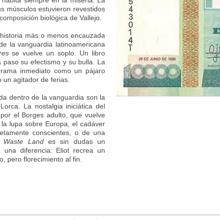
habita siempre en la miseria. La
us músculos estuvieron revestidos
composición biológica de Vallejo.
 historia más o menos encauzada
 de la vanguardia latinoamericana
res
se vuelve un soplo. Un libro
a paso su efectismo y su bulla. La
norama inmediato como un pájaro
 un agitador de ferias.
da dentro de la vanguardia son la
orca. La nostalgia iniciática del
por el Borges adulto, que vuelve
 la lupa sobre Europa, el cadáver
netamente conscientes, o de una
 Waste Land
es sin dudas un
una diferencia: Eliot recrea un
 pero florecimiento al fin.