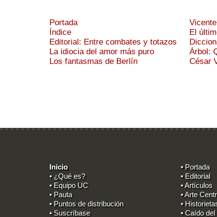
Portada
Vicente
Índice
El últi
Editorial: Entre combates y totazos
Diccion
La idiocia del amor más puro
Árbol: 
Los fantasmas de Berlín
César V
Inicio
• Portada
• ¿Qué es?
• Editorial
• Equipo UC
• Artículos
• Pauta
• Arte Centr
• Puntos de distribución
• Historieta
• Suscríbase
• Caído del