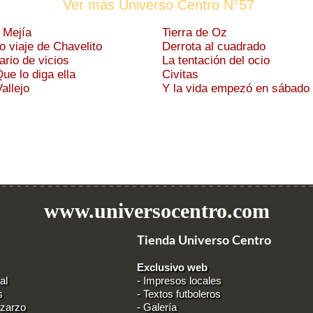
Ver más Universo Centro N°57
 Mejía
Tierra de Oz
mo viaje de Chavelito
Derrota al cuadrado
ario de vicios
La tentación del ocio
Que lo diga ella
Civitas
allejo
Y la vida empezó en sábado
www.universocentro.com
Tienda Universo Centro
Exclusivo web
al
-
Impresos locales
s
-
Textos futboleros
 zarzo
-
Galería