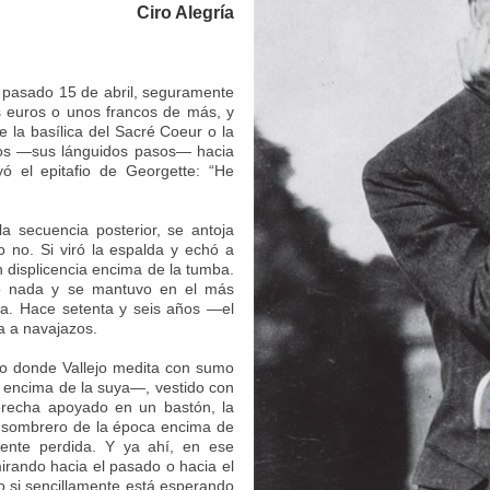
Ciro Alegría
El pasado 15 de abril, seguramente
s euros o unos francos de más, y
de la basílica del Sacré Coeur o la
asos —sus lánguidos pasos— hacia
ó el epitafio de Georgette: “He
a secuencia posterior, se antoja
o no. Si viró la espalda y echó a
n displicencia encima de la tumba.
jó nada y se mantuvo en el más
una. Hace setenta y seis años —el
a a navajazos.
o donde Vallejo medita con sumo
encima de la suya—, vestido con
erecha apoyado en un bastón, la
 sombrero de la época encima de
mente perdida. Y ya ahí, en ese
irando hacia el pasado o hacia el
 o si sencillamente está esperando