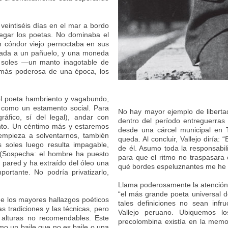
veintiséis días en el mar a bordo
legar los poetas. No dominaba el
n cóndor viejo pernoctaba en sus
udada a un pañuelo, y una moneda
s soles —un manto inagotable de
a más poderosa de una época, los
del poeta hambriento y vagabundo,
 como un estamento social. Para
No hay mayor ejemplo de libertad
áfico, sí del legal), andar con
dentro del período entreguerras 
iento. Un céntimo más y estaremos
desde una cárcel municipal en T
mpieza a solventarnos, también
queda. Al concluir, Vallejo diría:
 soles luego resulta impagable,
de él. Asumo toda la responsabil
 (Sospecha: el hombre ha puesto
para que el ritmo no traspasara e
a pared y ha extraído del óleo una
qué bordes espeluznantes me he 
ortante. No podría privatizarlo,
Llama poderosamente la atenció
“el más grande poeta universal 
de los mayores hallazgos poéticos
tales definiciones no sean inf
s tradiciones y las técnicas, pero
Vallejo peruano. Ubiquemos l
 alturas no recomendables. Este
precolombina existía en la mem
omo un baile que no es baile o una