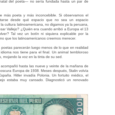
atal del poeta— no sería fundada hasta un par de
ce más poeta y más inconcebible. Si observamos el
untarse desde qué espacio que no sea un espacio
ma la cultura latinoamericana, no digamos ya la peruana,
ésar Vallejo? ¿Quién era cuando arribó a Europa el 13
ver? Tal vez un botín ni siquiera explicable por la
tino que los latinoamericanos creemos merecer.
 poetas parecerán luego menos de lo que en realidad
idioma nos tiene para el final. Un animal tembloroso
s, mojando la voz en la tinta de su sed.
o acompañó hasta las nueve y veinte de la mañana de
a oscura Europa de 1938. Meses después, Stalin volvía
spaña. Hitler invadía Polonia. Un fortuito médico, el
lejo estaba muy cansado. Diagnosticó un renovado