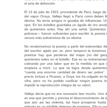
el acta de defunción.
El 13 de julio de 1923, procedente de Perú, luego de 
del vapor Oroya, Vallejo llegó a París como deben l
idioma. No tenía amigos ni gozaba de influencias. U
ojos. En los bolsillos guardaba un águila de oro an
de quinientos soles. Hay ahí una señal. Quiniento
pobreza— fueron suficientes para escribir la poesí
versos más subversivos de un idioma.
No revaloricemos la poesía a partir del estereotipo 
del escritor ajado
per se
, pero tampoco la tomemos
poetizar hay que perderse del mapa (no del geogr
quinientos soles en el bolsillo. Ese es su entrenam
cobrando por una labor que en la medida en que e
empieza a morir. Lo que se logra desde quinientos
“cuesta una enorme cantidad de dinero ser pobre”.
precio incluso a Picasso, a Goya, los ha colgado en l
cifra, pero no ha podido cosificar ningún poema imp
impedir la reproducción íntegra de su valor).
Vallejo decía que no era necesario leer mucho. Uno 
es ese que permite y precisa el desconocimiento de la
que aún así las violenta, las hace prosperar hasta
método es un infalible detector de mentiras. Eficaz c