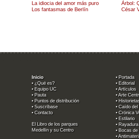
La idiocia del amor más puro
Árbol: 
Los fantasmas de Berlín
César V
Inicio
• Portada
• ¿Qué es?
• Editorial
• Equipo UC
• Artículos
• Pauta
• Arte Centr
• Puntos de distribución
• Historieta
• Suscríbase
• Caído del
• Contacto
• Crónica V
• Estilario
El Libro de los parques
• Rayadura
Medellín y su Centro
• Bocas de
• Antimater