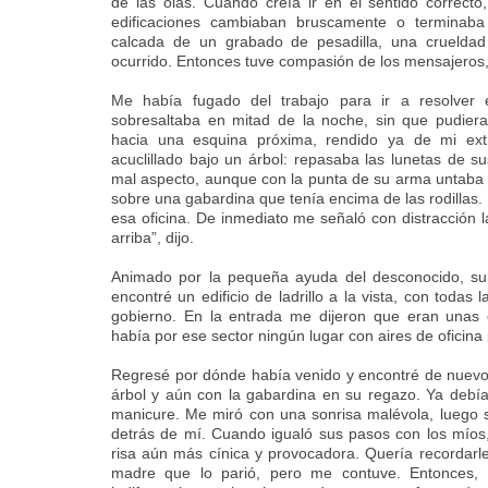
de las olas. Cuando creía ir en el sentido correct
edificaciones cambiaban bruscamente o terminab
calcada de un grabado de pesadilla, una crueldad
ocurrido. Entonces tuve compasión de los mensajeros,
Me había fugado del trabajo para ir a resolve
sobresaltaba en mitad de la noche, sin que pudiera
hacia una esquina próxima, rendido ya de mi ex
acuclillado bajo un árbol: repasaba las lunetas de 
mal aspecto, aunque con la punta de su arma untaba
sobre una gabardina que tenía encima de las rodillas
esa oficina. De inmediato me señaló con distracción l
arriba”, dijo.
Animado por la pequeña ayuda del desconocido, subí
encontré un edificio de ladrillo a la vista, con todas
gobierno. En la entrada me dijeron que eran unas o
había por ese sector ningún lugar con aires de oficina 
Regresé por dónde había venido y encontré de nuevo
árbol y aún con la gabardina en su regazo. Ya debí
manicure. Me miró con una sonrisa malévola, luego 
detrás de mí. Cuando igualó sus pasos con los míos
risa aún más cínica y provocadora. Quería recordarl
madre que lo parió, pero me contuve. Entonces, t