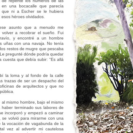
o, de repente los números de las
a en una bocacalle que parecía
 que ni a Escher se le hubiera
 esos héroes olvidados.
r ese asunto que a menudo me
 volver a recobrar el sueño. Fui
travío, y encontré a un hombre
sus uñas con una navaja. No tenía
 los restos de mugre que pescaba
. Le pregunté dónde podría quedar
a cuesta que debía subir: “Es allá
 la loma y al fondo de la calle
 las trazas de ser un despacho del
ficinas de arquitectos y que no
pública.
 al mismo hombre, bajo el mismo
a haber terminado sus labores de
se incorporó y empezó a caminar
, se volvió para mirarme con una
e la vocación de vagabunda de la
al vez al advertir mi cautelosa