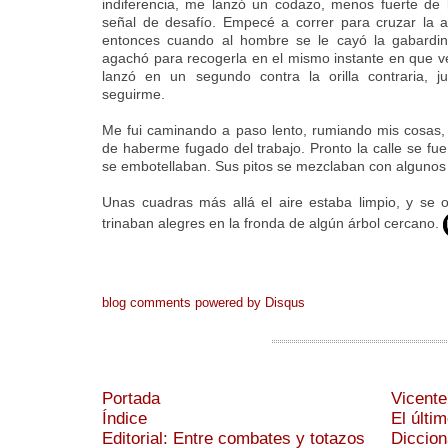
indiferencia, me lanzó un codazo, menos fuerte de
señal de desafío. Empecé a correr para cruzar la au
entonces cuando al hombre se le cayó la gabardi
agachó para recogerla en el mismo instante en que v
lanzó en un segundo contra la orilla contraria,
seguirme.
Me fui caminando a paso lento, rumiando mis cosas,
de haberme fugado del trabajo. Pronto la calle se fue
se embotellaban. Sus pitos se mezclaban con algunos g
Unas cuadras más allá el aire estaba limpio, y se 
trinaban alegres en la fronda de algún árbol cercano
.
blog comments powered by
Disqus
Portada
Vicente
Índice
El últi
Editorial: Entre combates y totazos
Diccion