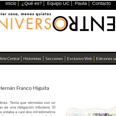
|
|
|
|
Inicio
¿Qué es?
Equipo UC
Pauta
Contacto
|
|
|
|
Arte Central
Historietas
Secciones
Exclusivo Web
Ediciones a
Hernán Franco Higuita
olinas. Tenía que vérmelas con un
o de una obligación tributaria. El
yo estaba a casi dos mil kilómetros