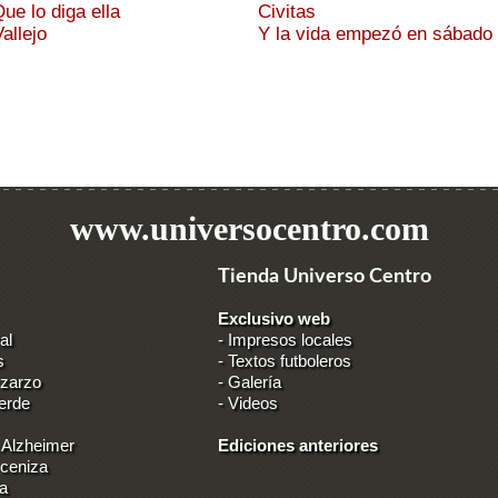
Que lo diga ella
Civitas
allejo
Y la vida empezó en sábado
www.universocentro.com
Tienda Universo Centro
Exclusivo web
al
-
Impresos locales
s
-
Textos futboleros
 zarzo
-
Galería
erde
-
Videos
 Alzheimer
Ediciones anteriores
 ceniza
ia