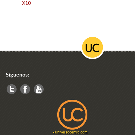
X10
Síguenos:
•
universocentro.com