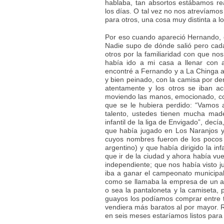
hablaba, tan absortos estábamos rea
los días. O tal vez no nos atrevíamo
para otros, una cosa muy distinta a l
Por eso cuando apareció Hernando, 
Nadie supo de dónde salió pero cad
otros por la familiaridad con que no
había ido a mi casa a llenar con 
encontré a Fernando y a La Chinga al 
y bien peinado, con la camisa por d
atentamente y los otros se iban ac
moviendo las manos, emocionado, co
que se le hubiera perdido: “Vamos 
talento, ustedes tienen mucha ma
infantil de la liga de Envigado”, dec
que había jugado en Los Naranjos 
cuyos nombres fueron de los pocos 
argentino) y que había dirigido la in
que ir de la ciudad y ahora había vue
independiente; que nos había visto j
iba a ganar el campeonato municipal
como se llamaba la empresa de un am
o sea la pantaloneta y la camiseta, 
guayos los podíamos comprar entre t
vendiera más baratos al por mayor. 
en seis meses estaríamos listos para