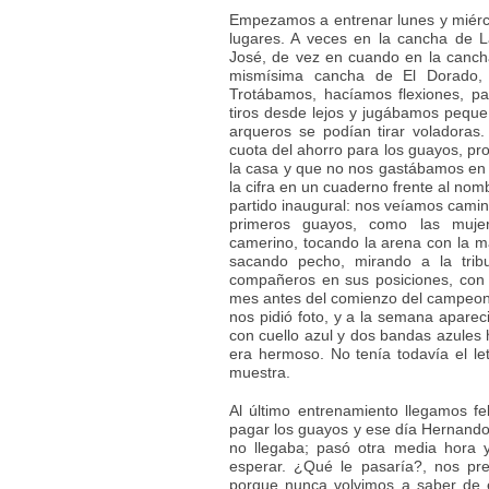
Empezamos a entrenar lunes y miércol
lugares. A veces en la cancha de L
José, de vez en cuando en la canch
mismísima cancha de El Dorado, 
Trotábamos, hacíamos flexiones, p
tiros desde lejos y jugábamos peque
arqueros se podían tirar voladoras
cuota del ahorro para los guayos, pr
la casa y que no nos gastábamos en l
la cifra en un cuaderno frente al n
partido inaugural: nos veíamos camin
primeros guayos, como las mujer
camerino, tocando la arena con la m
sacando pecho, mirando a la tri
compañeros en sus posiciones, con 
mes antes del comienzo del campeonat
nos pidió foto, y a la semana aparec
con cuello azul y dos bandas azules h
era hermoso. No tenía todavía el l
muestra.
Al último entrenamiento llegamos f
pagar los guayos y ese día Hernando 
no llegaba; pasó otra media hora
esperar. ¿Qué le pasaría?, nos pr
porque nunca volvimos a saber de 