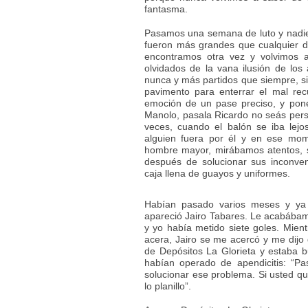
fantasma.
Pasamos una semana de luto y nadie v
fueron más grandes que cualquier d
encontramos otra vez y volvimos a
olvidados de la vana ilusión de l
nunca y más partidos que siempre, si
pavimento para enterrar el mal re
emoción de un pase preciso, y poné
Manolo, pasala Ricardo no seás pers
veces, cuando el balón se iba le
alguien fuera por él y en ese mom
hombre mayor, mirábamos atentos, s
después de solucionar sus inconve
caja llena de guayos y uniformes.
Habían pasado varios meses y ya
apareció Jairo Tabares. Le acabába
y yo había metido siete goles. Mien
acera, Jairo se me acercó y me dijo q
de Depósitos La Glorieta y estaba 
habían operado de apendicitis: “P
solucionar ese problema. Si usted qu
lo planillo”.