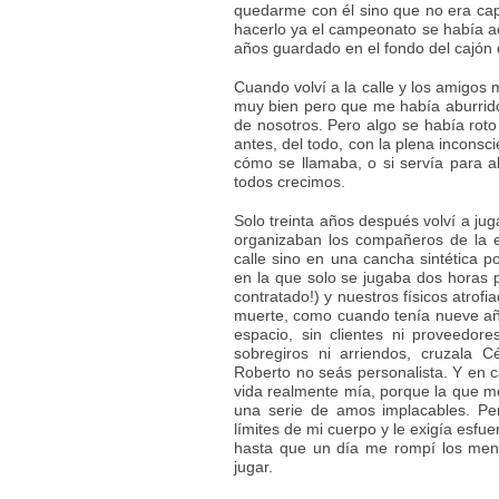
quedarme con él sino que no era cap
hacerlo ya el campeonato se había a
años guardado en el fondo del cajón 
Cuando volví a la calle y los amigos
muy bien pero que me había aburrido 
de nosotros. Pero algo se había rot
antes, del todo, con la plena incons
cómo se llamaba, o si servía para 
todos crecimos.
Solo treinta años después volví a jug
organizaban los compañeros de la 
calle sino en una cancha sintética p
en la que solo se jugaba dos horas p
contratado!) y nuestros físicos atro
muerte, como cuando tenía nueve año
espacio, sin clientes ni proveedore
sobregiros ni arriendos, cruzala C
Roberto no seás personalista. Y en c
vida realmente mía, porque la que me
una serie de amos implacables. Pe
límites de mi cuerpo y le exigía esfue
hasta que un día me rompí los meni
jugar.