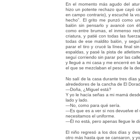
En el momento más agudo del aturd
hizo un potente rechazo que cayó ci
en campo contrario), y escuché la vo
hecho”. El grito me punzó como un
balón sin pensarlo y avancé con él
como entre brumas, el inmenso rec
criatura, y patié con todas las fue
todas de ese maldito balón, y segu
parar el tiro y crucé la línea final s
espaldas, y pasé la pista de atletism
seguí corriendo sin parar por las call
y llegué a mi casa y me encerré en la
el que se mezclaban el peso de la derr
No salí de la casa durante tres días
alrededores de la cancha de El Dorad
—Doña, ¿Miguel está?
Y yo le hacía señas a mi mamá desde
lado y lado.
—No, como para qué sería.
—Es que es a ver si nos devuelve el
necesitamos el uniforme.
—Él no está, pero apenas llegue le di
El niño regresó a los dos días y de
otro más hasta que se cansaron, y yo