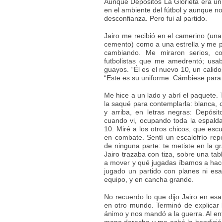
Aunque Depósitos La Glorieta era un
en el ambiente del fútbol y aunque no
desconfianza. Pero fui al partido.
Jairo me recibió en el camerino (un
cemento) como a una estrella y me 
cambiando. Me miraron serios, co
futbolistas que me amedrentó; usab
guayos. “Él es el nuevo 10, un calido
“Este es su uniforme. Cámbiese para
Me hice a un lado y abrí el paquete.
la saqué para contemplarla: blanca, c
y arriba, en letras negras: Depósi
cuando vi, ocupando toda la espald
10. Miré a los otros chicos, que es
en combate. Sentí un escalofrío re
de ninguna parte: te metiste en la
Jairo trazaba con tiza, sobre una ta
a mover y qué jugadas íbamos a hac
jugado un partido con planes ni e
equipo, y en cancha grande.
No recuerdo lo que dijo Jairo en es
en otro mundo. Terminó de explicar la
ánimo y nos mandó a la guerra. Al ent