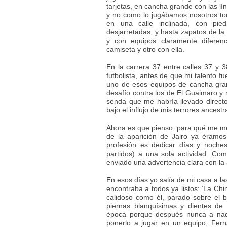
tarjetas, en cancha grande con las lí
y no como lo jugábamos nosotros todo
en una calle inclinada, con pie
desjarretadas, y hasta zapatos de l
y con equipos claramente diferenc
camiseta y otro con ella.
En la carrera 37 entre calles 37 y 
futbolista, antes de que mi talento f
uno de esos equipos de cancha gra
desafío contra los de El Guaimaro y m
senda que me habría llevado directo
bajo el influjo de mis terrores ancestr
Ahora es que pienso: para qué me me
de la aparición de Jairo ya éramos 
profesión es dedicar días y noche
partidos) a una sola actividad. Co
enviado una advertencia clara con la
En esos días yo salía de mi casa a la
encontraba a todos ya listos: ‘La Chi
calidoso como él, parado sobre el 
piernas blanquísimas y dientes de 
época porque después nunca a nadi
ponerlo a jugar en un equipo; Fer