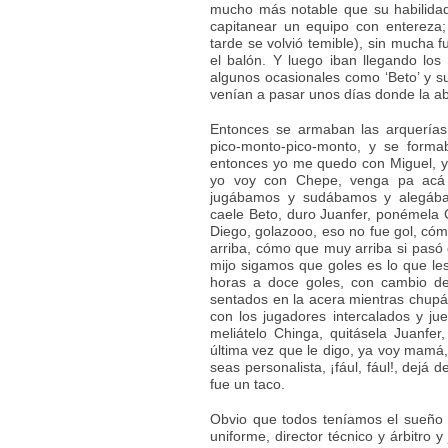
mucho más notable que su habilidad
capitanear un equipo con entereza;
tarde se volvió temible), sin mucha 
el balón. Y luego iban llegando los
algunos ocasionales como ‘Beto’ y 
venían a pasar unos días donde la ab
Entonces se armaban las arquerías
pico-monto-pico-monto, y se form
entonces yo me quedo con Miguel, y
yo voy con Chepe, venga pa acá 
jugábamos y sudábamos y alegába
caele Beto, duro Juanfer, ponémela C
Diego, golazooo, eso no fue gol, cóm
arriba, cómo que muy arriba si pasó 
mijo sigamos que goles es lo que le
horas a doce goles, con cambio de
sentados en la acera mientras chupá
con los jugadores intercalados y ju
meliátelo Chinga, quitásela Juanfe
última vez que le digo, ya voy mamá,
seas personalista, ¡fául, fául!, dejá
fue un taco.
Obvio que todos teníamos el sueño
uniforme, director técnico y árbitro 