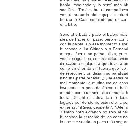
mano derecha y me eché la bendición
había imaginado y lo sentí más bi
sacrificio. Troté sobre el campo inc
ver la arquería del equipo contr
horizonte. Casi empujado por un com
el árbitro.
Sonó el silbato y patié el balón, m
idea de hacer un pase; pero el comp
con la pelota. En ese momento supe 
buscando a La Chinga o a Fernando
aunque fuera tan personalista, pero 
vestidos igualitos, con la actitud an
dirección a cualquiera que tuviera un
como un chorrito sin fuerza que fue a
de reproche y un desánimo paralizad
ninguna parte repetía: ¿Qué estás h
mal momento, que ninguno de esos 
inventado un poco de ánimo el balón
aterido, como un animalito obnubilado
fuera. De ahí en adelante me dedi
lugares por donde no estuviera la pe
extrañas: “¡Rivas, despertá!”, “¡Atem
Y luego corrí evitando no solo el b
buscando la cercanía de los contrin
la que me sentía un poco más segur