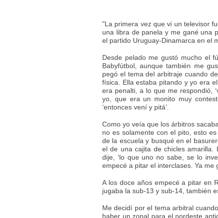
"La primera vez que vi un televisor 
una libra de panela y me gané una 
el partido Uruguay-Dinamarca en el 
Desde pelado me gustó mucho el fút
Babyfútbol, aunque también me gus
pegó el tema del arbitraje cuando de
física. Ella estaba pitando y yo era el
era penalti, a lo que me respondió, 
yo, que era un monito muy contestó
‘entonces vení y pitá’.
Como yo veía que los árbitros sacaban 
no es solamente con el pito, esto es 
de la escuela y busqué en el basur
el de una cajita de chicles amarilla.
dije, ‘lo que uno no sabe, se lo inve
empecé a pitar el interclases. Ya me 
A los doce años empecé a pitar en R
jugaba la sub-13 y sub-14, también e
Me decidí por el tema arbitral cuan
haber un zonal para el nordeste antio