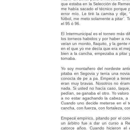
que estaba en la Selección de Remedio
me había sacado el técnico porque p
error mío. Le tiré la camisa y dije,
fútbol, me meto solamente a pitar’. 
el 95 ó 96.
El Intermunicipal es el torneo más dif
los torneos habidos y por haber a niv
veían un monito, flaquito, y la gent
en el que yo me decía que era el me
bien a la cancha, empezaba a pitar 
tomaba.
Yo soy montañero del nordeste anti
pitaba en Segovia y tenía una novi
conocía de pe a pa. Empecé a tener
eran muy bravas. Nosotros no éram
nada. Si usted no hacía caso, taque, 
pedían, se ganaba el otro. Yo valor
a no estar agachando la cabeza, a 
Cuando uno decide meterse en el te
cancha, con fuerza, con fortaleza, co
Empecé empírico, pitando por el cono
un árbitro fue a dar un curso a Re
catorce años. Cuando hicieron el