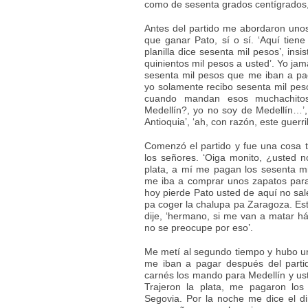
como de sesenta grados centígrados, u
Antes del partido me abordaron unos
que ganar Pato, sí o sí. ‘Aquí tiene 
planilla dice sesenta mil pesos’, ins
quinientos mil pesos a usted’. Yo jamá
sesenta mil pesos que me iban a paga
yo solamente recibo sesenta mil peso
cuando mandan esos muchachitos 
Medellín?, yo no soy de Medellín…’
Antioquia’, ‘ah, con razón, este guerril
Comenzó el partido y fue una cosa te
los señores. ‘Oiga monito, ¿usted no 
plata, a mí me pagan los sesenta m
me iba a comprar unos zapatos para e
hoy pierde Pato usted de aquí no sal
pa coger la chalupa pa Zaragoza. Esto
dije, ‘hermano, si me van a matar 
no se preocupe por eso’.
Me metí al segundo tiempo y hubo un
me iban a pagar después del partido
carnés los mando para Medellín y ust
Trajeron la plata, me pagaron lo
Segovia. Por la noche me dice el di