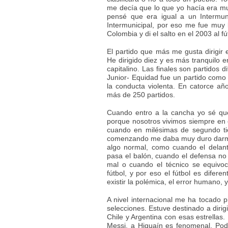
me decía que lo que yo hacía era mu
pensé que era igual a un Intermun
Intermunicipal, por eso me fue muy 
Colombia y di el salto en el 2003 al f
El partido que más me gusta dirigir e
He dirigido diez y es más tranquilo e
capitalino. Las finales son partidos d
Junior- Equidad fue un partido como
la conducta violenta. En catorce año
más de 250 partidos.
Cuando entro a la cancha yo sé qu
porque nosotros vivimos siempre en 
cuando en milésimas de segundo ti
comenzando me daba muy duro darme
algo normal, como cuando el delan
pasa el balón, cuando el defensa no 
mal o cuando el técnico se equivo
fútbol, y por eso el fútbol es difer
existir la polémica, el error humano, 
A nivel internacional me ha tocado pi
selecciones. Estuve destinado a dirig
Chile y Argentina con esas estrellas.
Messi, a Higuaín es fenomenal. Pode