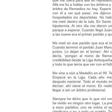
que me fuera para allá en represent
Allá me fui a hablar con los árbitros 
árbitro de Remedios no hay. Esper
con él a ver qué pasa’, me dijeron
hospedados los deportistas. No hab
me metí dentro de la tula. En Santo
hipotermia. Al otro día me dieron 
parque a esperar. Cuando llegó Juan 
a las nueve era el primer partido y qu
Me metí en ese partido que era el in
Cuando terminó el partido Juan Manue
juntos. Lo dejan en el torneo’. Ahí
decía, ‘pongan al mono de Reme
credibilidad desde la Liga Antioqueña
y todo lo que tenía que ver con el fút
Me vine a vivir a Medellín en el 99. 
Empecé en la Liga. Cada año mejo
después nacional. Todo el mundo me
decían: ahí viene el mono. En real
llegar a ser un árbitro profesional.
Siempre he dicho que lo que viví com
he vivido en ningún otro lugar. La pr
a esos partidos; uno se volvía el ep
clasificara o no a todo un pueblo. 