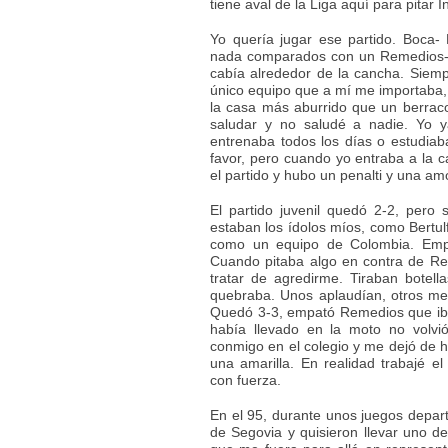
tiene aval de la Liga aquí para pitar 
Yo quería jugar ese partido. Boca- 
nada comparados con un Remedios-S
cabía alrededor de la cancha. Siemp
único equipo que a mí me importaba, l
la casa más aburrido que un berraco
saludar y no saludé a nadie. Yo y
entrenaba todos los días o estudiab
favor, pero cuando yo entraba a la 
el partido y hubo un penalti y una a
El partido juvenil quedó 2-2, pero
estaban los ídolos míos, como Bertu
como un equipo de Colombia. Empez
Cuando pitaba algo en contra de Re
tratar de agredirme. Tiraban botel
quebraba. Unos aplaudían, otros me 
Quedó 3-3, empató Remedios que ib
había llevado en la moto no volvi
conmigo en el colegio y me dejó de 
una amarilla. En realidad trabajé el
con fuerza.
En el 95, durante unos juegos depar
de Segovia y quisieron llevar uno d