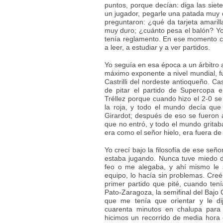
puntos, porque decían: diga las siete
un jugador, pegarle una patada muy d
preguntaron: ¿qué da tarjeta amarill
muy duro; ¿cuánto pesa el balón? Yo
tenía reglamento. En ese momento 
a leer, a estudiar y a ver partidos.
Yo seguía en esa época a un árbitro ar
máximo exponente a nivel mundial, fu
Castrilli del nordeste antioqueño. Ca
de pitar el partido de Supercopa e
Tréllez porque cuando hizo el 2-0 se 
la roja, y todo el mundo decía que
Girardot; después de eso se fueron a 
que no entró, y todo el mundo gritaba,
era como el señor hielo, era fuera de 
Yo crecí bajo la filosofía de ese señ
estaba jugando. Nunca tuve miedo d
feo o me alegaba, y ahí mismo le 
equipo, lo hacía sin problemas. Cre
primer partido que pité, cuando tení
Pato-Zaragoza, la semifinal del Bajo
que me tenía que orientar y le di
cuarenta minutos en chalupa para 
hicimos un recorrido de media hora