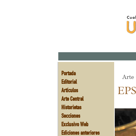
Portada
Arte C
Editorial
EP
Artículos
Arte Central
Historietas
Secciones
Exclusivo Web
Ediciones anteriores