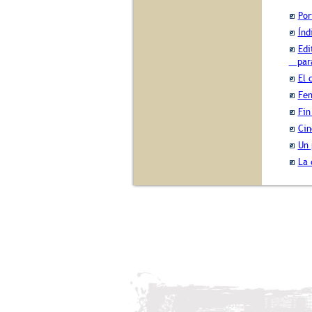
Por
Índ
Edi
para 
El 
Fen
Fin
Cin
Un 
La 