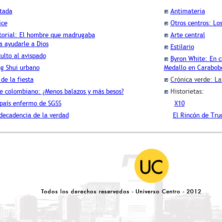
tada
Antimateria
ice
Otros centros: Los
torial: El hombre que madrugaba
Arte central
ayudarle a Dios
Estilario
culto al avispado
Byron White: En cu
g Shui urbano
Medallo en Carabob
 de la fiesta
Crónica verde: La
e colombiano: ¿Menos balazos y más besos?
Historietas:
país enfermo de SGSS
X10
decadencia de la verdad
El Rincón de Tru