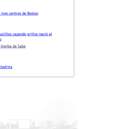
 tres centros de Boston
clillas cazando grillos nació el
o
 hierba de Saba
chafrita