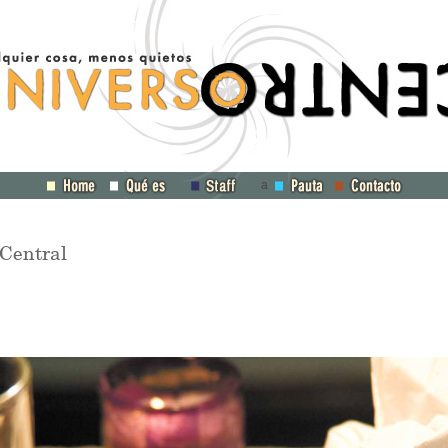
a
entral
S