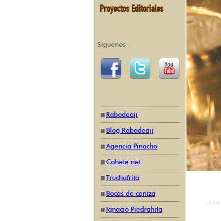
Proyectos Editoriales
Síguenos:
Rabodeají
Blog Rabodeají
Agencia Pinocho
Cohete.net
Truchafrita
Bocas de ceniza
Ignacio Piedrahíta