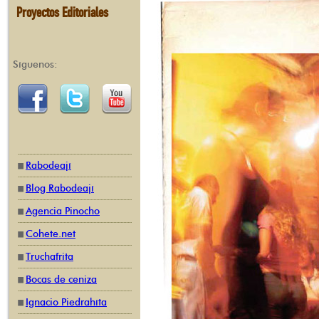
Proyectos Editoriales
Síguenos:
Rabodeají
Blog Rabodeají
Agencia Pinocho
Cohete.net
Truchafrita
Bocas de ceniza
Ignacio Piedrahíta