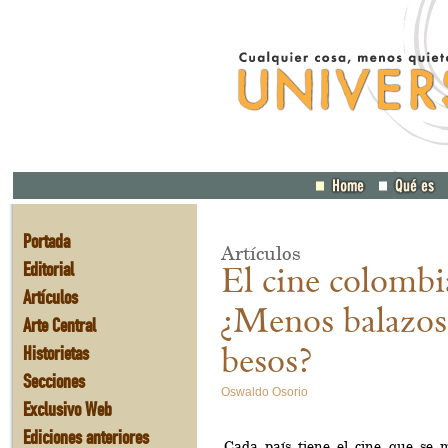
Portada
Artículos
Editorial
El cine colombi
Artículos
¿Menos balazos
Arte Central
Historietas
besos?
Secciones
Oswaldo Osorio
Exclusivo Web
Ediciones anteriores
Cada país tiene el cine que se 