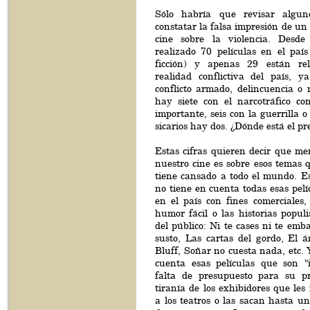
Sólo habría que revisar algu
constatar la falsa impresión de un
cine sobre la violencia. Desd
realizado 70 películas en el país
ficción) y apenas 29 están re
realidad conflictiva del país, ya
conflicto armado, delincuencia o 
hay siete con el narcotráfico c
importante, seis con la guerrilla o
sicarios hay dos. ¿Dónde está el p
Estas cifras quieren decir que me
nuestro cine es sobre esos temas
tiene cansado a todo el mundo. Es
no tiene en cuenta todas esas pel
en el país con fines comerciales
humor fácil o las historias populi
del público: Ni te cases ni te em
susto, Las cartas del gordo, El á
Bluff, Soñar no cuesta nada, etc.
cuenta esas películas que son "i
falta de presupuesto para su p
tiranía de los exhibidores que le
a los teatros o las sacan hasta 