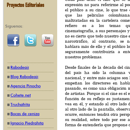
Proyectos Editoriales
expresión no para referirme al po
el público a su cine, lo que trae
que las películas colombian
maltratadas en la cartelera come
refiero es a los temas q
Síguenos:
cinematografía, a sus personajes y 
no es cierto que todo nuestro cine 
narcotráfico, al contrario, se 
hablara más de ello y el público lo
seguramente contribuiría a en
nuestros problemas.
Desde finales de la década del ci
Rabodeají
del país ha sido la columna v
Blog Rabodeají
nacional, y entre más aciagos son 
empeñan los directores en habl
Agencia Pinocho
pasando, es como una obligación m
de artistas. Porque si el cine es el 
Cohete.net
función de su reflejo es justamen
vea en él, y estando al otro lado d
Truchafrita
al otro lado de la pantalla, observ
Bocas de ceniza
ocurre, entonces tendrá otra persp
su realidad, sobre todo por ese 
Ignacio Piedrahíta
forma de entenderla que propone c