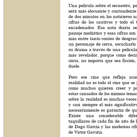
Una película sobre el secuestro, p
será más elocuente y contundente 
de dos minutos en los noticieros n
cifras de los cautivos y todo el
encadenados. Esa nota diaria se
paisaje mediático y esas cifras so
más entre tanto conteo de desgrac
un personaje de cerca, escucharlo
su drama a través de una películ
más revelador, porque como decí
cinta, no importa que sea ficción
duele.
Pero ese cine que refleja nue
realidad no es todo el cine que se 
como muchos quieren creer y p
estar cansados de los mismos temas
sobre la realidad es muchas vece
y casi siempre el más significati
necesariamente es garantía de que
Existe una considerable dife
taquillazos de cada fin de año de l
de Dago García y las modestas cifr
de Víctor Gaviria.