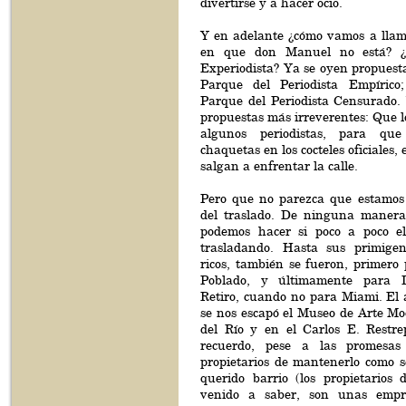
divertirse y a hacer ocio.
Y en adelante ¿cómo vamos a llama
en que don Manuel no está? ¿
Experiodista? Ya se oyen propuest
Parque del Periodista Empírico;
Parque del Periodista Censurado
propuestas más irreverentes: Que l
algunos periodistas, para qu
chaquetas en los cocteles oficiales, 
salgan a enfrentar la calle.
Pero que no parezca que estamos 
del traslado. De ninguna manera
podemos hacer si poco a poco el
trasladando. Hasta sus primigeni
ricos, también se fueron, primero
Poblado, y últimamente para 
Retiro, cuando no para Miami. El
se nos escapó el Museo de Arte M
del Río y en el Carlos E. Restr
recuerdo, pese a las promesas
propietarios de mantenerlo como s
querido barrio (los propietario
venido a saber, son unas empr