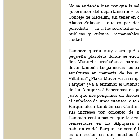
No se entiende bien por qué la soli
gobernador del departamento y po
Concejo de Medellín, sin tener en c
Alonso Salazar —que es por de
periodista—, ni a las secretarías d
públicas y cultura, responsabl
ciudad.
Tampoco queda muy claro qué v
pequeña plazoleta donde se encu
don Manuel si trasladan el parqu
llevar también las palmeras, los ba
esculturas en memoria de los ni
Villatina? ¿Plaza Mayor va a rempl
Parque? ¿Va a terminar el Guanáb
de La Alpujarra? Esperamos en jus
justo que nos pongamos en discusi
el embeleco de unos cuantos, que 
Parque alcen también con Cantinfl
sus ingresos por concepto de 
También confiamos en que le den
reinsertarse en La Alpujarra
habitantes del Parque; no será dif
es un sector en que muchos fu