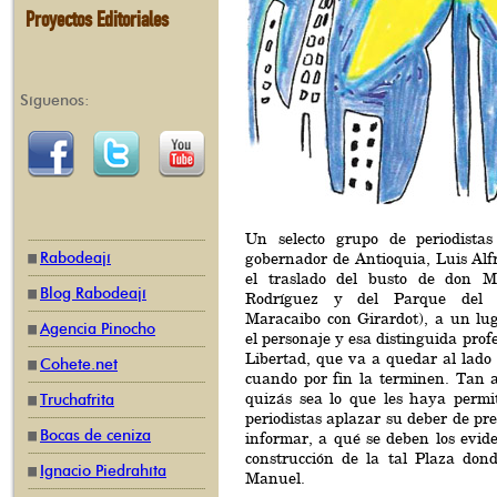
Proyectos Editoriales
Síguenos:
Un selecto grupo de periodistas l
Rabodeají
gobernador de Antioquia, Luis Alf
el traslado del busto de don M
Blog Rabodeají
Rodríguez y del Parque del P
Maracaibo con Girardot), a un lu
Agencia Pinocho
el personaje y esa distinguida profe
Libertad, que va a quedar al lado
Cohete.net
cuando por fin la terminen. Tan a
quizás sea lo que les haya permi
Truchafrita
periodistas aplazar su deber de pr
Bocas de ceniza
informar, a qué se deben los evide
construcción de la tal Plaza don
Ignacio Piedrahíta
Manuel.