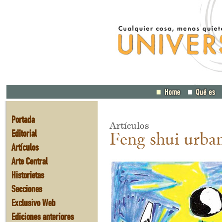
Portada
Artículos
Editorial
Feng shui urba
Artículos
Arte Central
Historietas
Secciones
Exclusivo Web
Ediciones anteriores