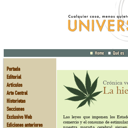
Portada
Editorial
Crónica v
Artículos
La hi
Arte Central
Historietas
Secciones
Exclusivo Web
Las leyes que imponen los Estad
comercio y el consumo de estimulan
Ediciones anteriores
nuestra maraña cerebral sigue