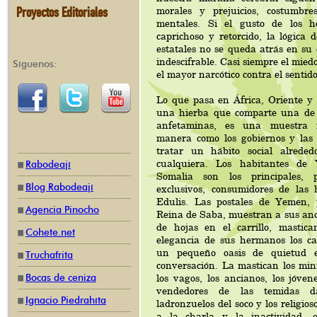
Proyectos Editoriales
morales y prejuicios, costumbre
mentales. Si el gusto de los 
caprichoso y retorcido, la lógica d
estatales no se queda atrás en su 
indescifrable. Casi siempre el mied
Síguenos:
el mayor narcótico contra el senti
Lo que pasa en África, Oriente y 
una hierba que comparte una de 
anfetaminas, es una muestra i
manera como los gobiernos y las
tratar un hábito social alrede
cualquiera. Los habitantes de
Rabodeají
Somalia son los principales, 
Blog Rabodeají
exclusivos, consumidores de las
Edulis. Las postales de Yemen, 
Agencia Pinocho
Reina de Saba, muestran a sus anc
de hojas en el carrillo, mastic
Cohete.net
elegancia de sus hermanos los c
un pequeño oasis de quietud
Truchafrita
conversación. La mastican los minis
Bocas de ceniza
los vagos, los ancianos, los jóvene
vendedores de las temidas d
Ignacio Piedrahíta
ladronzuelos del soco y los religios
a la charla y la inactividad,