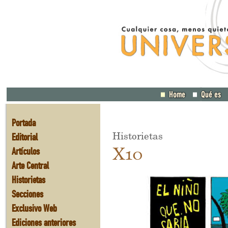
Portada
Historietas
Editorial
X10
Artículos
Arte Central
Historietas
Secciones
Exclusivo Web
Ediciones anteriores