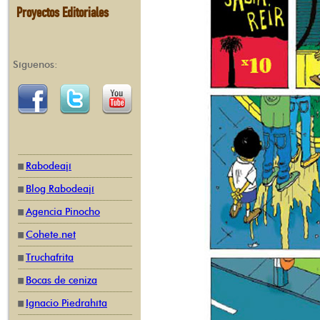
Proyectos Editoriales
Síguenos:
Rabodeají
Blog Rabodeají
Agencia Pinocho
Cohete.net
Truchafrita
Bocas de ceniza
Ignacio Piedrahíta