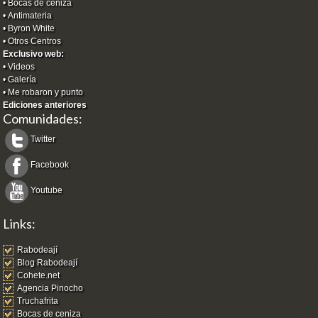
•
Bocas de ceniza
•
Antimateria
•
Byron White
•
Otros Centros
Exclusivo web:
•
Videos
•
Galería
•
Me robaron y punto
Ediciones anteriores
Comunidades:
Twitter
Facebook
Youtube
Links:
Rabodeají
Blog Rabodeají
Cohete.net
Agencia Pinocho
Truchafrita
Bocas de ceniza