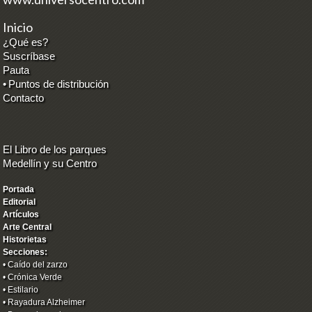
Inicio
¿Qué es?
Suscríbase
Pauta
•
Puntos de distribución
Contacto
El Libro de los parques
Medellín y su Centro
Portada
Editorial
Artículos
Arte Central
Historietas
Secciones:
•
Caído del zarzo
•
Crónica Verde
•
Estilario
•
Rayadura Alzheimer