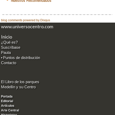
Nuestros Recomendados
blog comments powered by
Disqus
www.universocentro.com
Inicio
¿Qué es?
Suscríbase
Pauta
•
Puntos de distribución
Contacto
El Libro de los parques
Medellín y su Centro
Portada
Editorial
Artículos
Arte Central