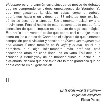
Videotape
es una canción cuya síncopa es motivo de debates
que no comprendo en videos empalagosos de Youtube. Ya
que nos gastamos la vida en cosas como el trabajo,
podríamos hacerlo en videos de 38 minutos que explican
dónde se esconde la síncopa. Ese elemento musical invita al
movimiento. Pero el hecho de estar escamoteado nos daría la
sensación de que el impulso es producto de algo casi mágico.
Ese artificio del veneno oculto que opera casi sin dejar rastro
como en los cuentos de Carver es el culpable de que sintamos
compasión por el violador y asesino de
Diles a las mujeres que
nos vamos.
Pienso también en
El viejo y el mar
, en el que
pareciera que algo infinitamente más profundo está
acechando atrás de cada línea: no en vano Faulkner, que
acusaba a Hemingway de no mandar nunca al lector a un
diccionario, declaró que ese texto era lo más grandioso que se
había escrito en su generación.
III
Es la lucha —no la victoria—
lo que nos complace
Blaise Pascal