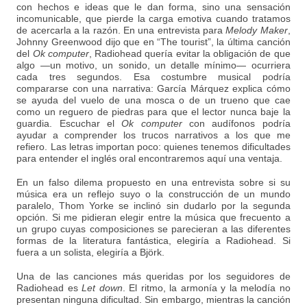
con hechos e ideas que le dan forma, sino una sensación
incomunicable, que pierde la carga emotiva cuando tratamos
de acercarla a la razón. En una entrevista para
Melody Maker
,
Johnny Greenwood dijo que en “The tourist”, la última canción
del
Ok computer
, Radiohead quería evitar la obligación de que
algo —un motivo, un sonido, un detalle mínimo— ocurriera
cada tres segundos. Esa costumbre musical podría
compararse con una narrativa: García Márquez explica cómo
se ayuda del vuelo de una mosca o de un trueno que cae
como un reguero de piedras para que el lector nunca baje la
guardia. Escuchar el
Ok computer
con audífonos podría
ayudar a comprender los trucos narrativos a los que me
refiero. Las letras importan poco: quienes tenemos dificultades
para entender el inglés oral encontraremos aquí una ventaja.
En un falso dilema propuesto en una entrevista sobre si su
música era un reflejo suyo o la construcción de un mundo
paralelo, Thom Yorke se inclinó sin dudarlo por la segunda
opción. Si me pidieran elegir entre la música que frecuento a
un grupo cuyas composiciones se parecieran a las diferentes
formas de la literatura fantástica, elegiría a Radiohead. Si
fuera a un solista, elegiría a Björk.
Una de las canciones más queridas por los seguidores de
Radiohead es
Let down
. El ritmo, la armonía y la melodía no
presentan ninguna dificultad. Sin embargo, mientras la canción