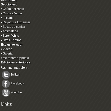
Historietas
Secciones:
•
Caído del zarzo
•
Crónica Verde
•
Estilario
•
Rayadura Alzheimer
•
Bocas de ceniza
•
Antimateria
•
Byron White
•
Otros Centros
Exclusivo web:
•
Videos
•
Galería
•
Me robaron y punto
Ediciones anteriores
Comunidades:
Twitter
Facebook
Youtube
Links: