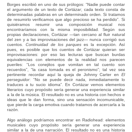
Borges escribió en uno de sus prólogos: “Nadie puede contar
el argumento de un texto de Cortázar; cada texto consta de
determinadas palabras en un determinado orden. Si tratamos
de resumirlo verificamos que algo precioso se ha perdido”. Si
quisiéramos resumir una composición musical nos
encontraríamos con la misma imposibilidad. Según sus
propias declaraciones, Cortázar —tan cercano al fluir natural
del zen y a las improvisaciones del jazz— nunca corrigió sus
cuentos.
Continuidad de los parques
es la excepción. Así
pues, es posible que los cuentos de Cortázar quieran ser
improvisaciones: por eso las lecturas que buscan burdas
equivalencias con elementos de la realidad nos parecen
pueriles: “Los conejitos que vomitan en tal cuento son
recuerdos”, “la casa tomada es el peronismo”; tal vez sea
pertinente recordar aquí la queja de Johnny Carter en
El
perseguidor
: “No se puede decir nada, inmediatamente lo
traduces a tu sucio idioma”. En Cortázar vemos elementos
literarios cuyo propósito sería generar una experiencia similar
a la de la música. El resultado no es una historia con hechos e
ideas que le dan forma, sino una sensación incomunicable,
que pierde la carga emotiva cuando tratamos de acercarla a la
razón.
Algo análogo podríamos encontrar en Radiohead: elementos
musicales cuyo propósito sería generar una experiencia
similar a la de una narración. El resultado no es una historia