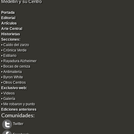
Medellín y su Centro
Portada
Editorial
Artículos
Arte Central
Historietas
Secciones:
•
Caído del zarzo
•
Crónica Verde
•
Estilario
•
Rayadura Alzheimer
•
Bocas de ceniza
•
Antimateria
•
Byron White
•
Otros Centros
Exclusivo web:
•
Videos
•
Galería
•
Me robaron y punto
Ediciones anteriores
Comunidades:
Twitter