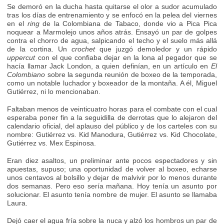
Se demoró en la ducha hasta quitarse el olor a sudor acumulado
tras los días de entrenamiento y se enfocó en la pelea del viernes
en el
ring
de la Colombiana de Tabaco, donde vio a Pica Pica
noquear a Marmolejo unos años atrás. Ensayó un par de golpes
contra el chorro de agua, salpicando el techo y el suelo más allá
de la cortina. Un
crochet
que juzgó demoledor y un rápido
uppercut
con el que confiaba dejar en la lona al pegador que se
hacía llamar Jack London, a quien definían, en un artículo en
El
Colombiano
sobre la segunda reunión de boxeo de la temporada,
como un notable luchador y boxeador de la montaña. A él, Miguel
Gutiérrez, ni lo mencionaban.
Faltaban menos de veinticuatro horas para el combate con el cual
esperaba poner fin a la seguidilla de derrotas que lo alejaron del
calendario oficial, del aplauso del público y de los carteles con su
nombre: Gutiérrez vs. Kid Manodura, Gutiérrez vs. Kid Chocolate,
Gutiérrez vs. Mex Espinosa.
Eran diez asaltos, un preliminar ante pocos espectadores y sin
apuestas, supuso; una oportunidad de volver al boxeo, echarse
unos centavos al bolsillo y dejar de malvivir por lo menos durante
dos semanas. Pero eso sería mañana. Hoy tenía un asunto por
solucionar. El asunto tenía nombre de mujer. El asunto se llamaba
Laura.
Dejó caer el agua fría sobre la nuca y alzó los hombros un par de