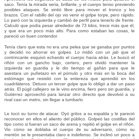
saco. Tenía la mirada seria, brillante, y el cuerpo tenso previendo
posibles ataques. Se sintió libre para mover el tronco y los
brazos. Con el rabillo del ojo vio venir el golpe torpe, pero rápido.
Lo paró con la izquierda y cambió de perfil para tenerlo de frente.
Calculó que podía pesar alrededor de 73 kilos, trece más que él,
y que era un poco más alto. Para como estaban las cosas, le
pareció un buen contendor.
Tenía claro que esta no era una pelea que se ganaba por puntos
y decidió no ahorrar en golpes. Lo midió con un
jab
que el
contrincante esquivó echando el cuerpo hacia atrás. Le buscó el
riñón con un gancho bajo, certero, pero olvidó mantener la
izquierda en guardia y le dio tiempo al gañán para que le
asestara un puñetazo en el pómulo y otro más en la boca del
estómago que resistió con la entereza que aprendió en los
cuadriláteros. Detuvo un tercer golpe que lo obligó a dar un paso
atrás. El púgil callejero se le vino encima, fiero pero sin guardia, y
Gutiérrez aprovechó para lanzar otro directo que devolvió a su
rival casi un metro, sin llegar a tumbarlo.
Le tocó su turno de atacar. Oyó gritos a su espalda y le pareció
reconocer en ellos el aliento del público. Golpeó las costillas del
tipo como si fueran un saco de arena y repitió el golpe en el riñón.
Vio cómo se doblaba el cuerpo de su adversario, cómo su
mentón se le presentaba claro e indefenso. Se inclinó un poco a