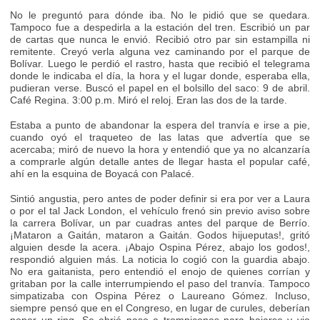
No le preguntó para dónde iba. No le pidió que se quedara.
Tampoco fue a despedirla a la estación del tren. Escribió un par
de cartas que nunca le envió. Recibió otro par sin estampilla ni
remitente. Creyó verla alguna vez caminando por el parque de
Bolívar. Luego le perdió el rastro, hasta que recibió el telegrama
donde le indicaba el día, la hora y el lugar donde, esperaba ella,
pudieran verse. Buscó el papel en el bolsillo del saco: 9 de abril.
Café Regina. 3:00 p.m. Miró el reloj. Eran las dos de la tarde.
Estaba a punto de abandonar la espera del tranvía e irse a pie,
cuando oyó el traqueteo de las latas que advertía que se
acercaba; miró de nuevo la hora y entendió que ya no alcanzaría
a comprarle algún detalle antes de llegar hasta el popular café,
ahí en la esquina de Boyacá con Palacé.
Sintió angustia, pero antes de poder definir si era por ver a Laura
o por el tal Jack London, el vehículo frenó sin previo aviso sobre
la carrera Bolívar, un par cuadras antes del parque de Berrío.
¡Mataron a Gaitán, mataron a Gaitán. Godos hijueputas!, gritó
alguien desde la acera. ¡Abajo Ospina Pérez, abajo los godos!,
respondió alguien más. La noticia lo cogió con la guardia abajo.
No era gaitanista, pero entendió el enojo de quienes corrían y
gritaban por la calle interrumpiendo el paso del tranvía. Tampoco
simpatizaba con Ospina Pérez o Laureano Gómez. Incluso,
siempre pensó que en el Congreso, en lugar de curules, deberían
poner un ring. Se abrió paso a trompicones para bajarse y vio