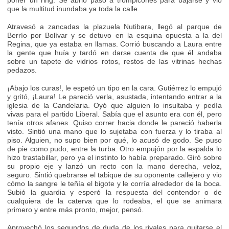
que la multitud inundaba ya toda la calle.
Atravesó a zancadas la plazuela Nutibara, llegó al parque de
Berrío por Bolívar y se detuvo en la esquina opuesta a la del
Regina, que ya estaba en llamas. Corrió buscando a Laura entre
la gente que huía y tardó en darse cuenta de que él andaba
sobre un tapete de vidrios rotos, restos de las vitrinas hechas
pedazos.
¡Abajo los curas!, le espetó un tipo en la cara. Gutiérrez lo empujó
y gritó, ¡Laura! Le pareció verla, asustada, intentando entrar a la
iglesia de la Candelaria. Oyó que alguien lo insultaba y pedía
vivas para el partido Liberal. Sabía que el asunto era con él, pero
tenía otros afanes. Quiso correr hacia donde le pareció haberla
visto. Sintió una mano que lo sujetaba con fuerza y lo tiraba al
piso. Alguien, no supo bien por qué, lo acusó de godo. Se puso
de pie como pudo, entre la turba. Otro empujón por la espalda lo
hizo trastabillar, pero ya el instinto lo había preparado. Giró sobre
su propio eje y lanzó un recto con la mano derecha, veloz,
seguro. Sintió quebrarse el tabique de su oponente callejero y vio
cómo la sangre le teñía el bigote y le corría alrededor de la boca.
Subió la guardia y esperó la respuesta del contendor o de
cualquiera de la caterva que lo rodeaba, el que se animara
primero y entre más pronto, mejor, pensó.
Aprovechó los segundos de duda de los rivales para quitarse el