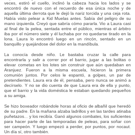
veces, estiró el cuello, inclinó la cabeza hacia los lados y se
encontró de nuevo con el recuerdo de esa única noche y de
aquella última derrota que le dejó la nariz torcida y una ceja rota.
Había visto pelear a Kid Muelas antes. Sabía del peligro de su
mano izquierda. Creyó que sabría cómo pararla. Vio a Laura casi
al final de la pelea, sentada entre el público, mientras el árbitro
iba por el número siete y él luchaba por no quedarse tirado en la
lona. Laura lo encontró luego en un rincón, sentado en un
banquillo y quejándose del dolor en la mandíbula.
La conocía desde niño. Le bastaba cruzar la calle para
encontrarla y salir a correr por el barrio, jugar a las bolitas o
elevar cometas en los lotes sin construir que aún quedaban en
Aranjuez. Fueron a la misma escuela, hicieron la primera
comunión juntos. Por celos le espantó, a golpes, un par de
pretendientes. Laura era de él, pensaba, pero nunca se animó a
decírselo. Y no se dio cuenta de que Laura era de ella y punto,
que el barrio y la vida doméstica le estaban quedando pequeños
a su amiga.
Se hizo boxeador robándole horas al oficio de albañil que heredó
de su padre. En la mañana alzaba ladrillos y en las tardes atinaba
puñetazos... y los recibía. Ganó algunos combates, los suficientes
para hacer parte de las temporadas de peleas, para soñar con
ser campeón. Y luego empezó a perder, por puntos, por nocaut.
Un día sí, otro también.