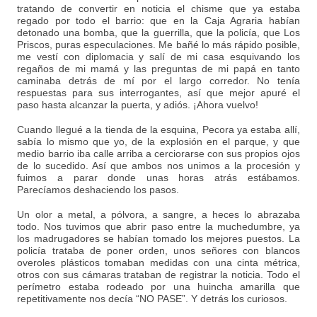
tratando de convertir en noticia el chisme que ya estaba
regado por todo el barrio: que en la Caja Agraria habían
detonado una bomba, que la guerrilla, que la policía, que Los
Priscos, puras especulaciones. Me bañé lo más rápido posible,
me vestí con diplomacia y salí de mi casa esquivando los
regaños de mi mamá y las preguntas de mi papá en tanto
caminaba detrás de mí por el largo corredor. No tenía
respuestas para sus interrogantes, así que mejor apuré el
paso hasta alcanzar la puerta, y adiós. ¡Ahora vuelvo!
Cuando llegué a la tienda de la esquina, Pecora ya estaba allí,
sabía lo mismo que yo, de la explosión en el parque, y que
medio barrio iba calle arriba a cerciorarse con sus propios ojos
de lo sucedido. Así que ambos nos unimos a la procesión y
fuimos a parar donde unas horas atrás estábamos.
Parecíamos deshaciendo los pasos.
Un olor a metal, a pólvora, a sangre, a heces lo abrazaba
todo. Nos tuvimos que abrir paso entre la muchedumbre, ya
los madrugadores se habían tomado los mejores puestos. La
policía trataba de poner orden, unos señores con blancos
overoles plásticos tomaban medidas con una cinta métrica,
otros con sus cámaras trataban de registrar la noticia. Todo el
perímetro estaba rodeado por una huincha amarilla que
repetitivamente nos decía “NO PASE”. Y detrás los curiosos.