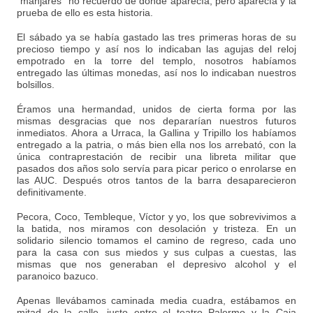
“manjares” no recuerdo de dónde aparecía, pero aparecía y la
prueba de ello es esta historia.
El sábado ya se había gastado las tres primeras horas de su
precioso tiempo y así nos lo indicaban las agujas del reloj
empotrado en la torre del templo, nosotros habíamos
entregado las últimas monedas, así nos lo indicaban nuestros
bolsillos.
Éramos una hermandad, unidos de cierta forma por las
mismas desgracias que nos depararían nuestros futuros
inmediatos. Ahora a Urraca, la Gallina y Tripillo los habíamos
entregado a la patria, o más bien ella nos los arrebató, con la
única contraprestación de recibir una libreta militar que
pasados dos años solo servía para picar perico o enrolarse en
las AUC. Después otros tantos de la barra desaparecieron
definitivamente.
Pecora, Coco, Tembleque, Víctor y yo, los que sobrevivimos a
la batida, nos miramos con desolación y tristeza. En un
solidario silencio tomamos el camino de regreso, cada uno
para la casa con sus miedos y sus culpas a cuestas, las
mismas que nos generaban el depresivo alcohol y el
paranoico bazuco.
Apenas llevábamos caminada media cuadra, estábamos en
mitad de la calle, justo entre el teatro Palermo y la Caja