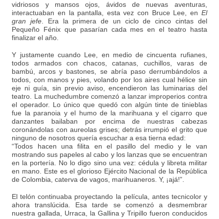
vidriosos y mansos ojos, ávidos de nuevas aventuras,
interactuaban en la pantalla, esta vez con Bruce Lee, en
El
gran jefe
. Era la primera de un ciclo de cinco cintas del
Pequeño Fénix que pasarían cada mes en el teatro hasta
finalizar el año.
Y justamente cuando Lee, en medio de cincuenta rufianes,
todos armados con chacos, catanas, cuchillos, varas de
bambú, arcos y bastones, se abría paso derrumbándolos a
todos, con manos y pies, volando por los aires cual hélice sin
eje ni guía, sin previo aviso, encendieron las luminarias del
teatro. La muchedumbre comenzó a lanzar improperios contra
el operador. Lo único que quedó con algún tinte de tinieblas
fue la paranoia y el humo de la marihuana y el cigarro que
danzantes bailaban por encima de nuestras cabezas
coronándolas con aureolas grises; detrás irrumpió el grito que
ninguno de nosotros quería escuchar a esa tierna edad:
“Todos hacen una filita en el pasillo del medio y le van
mostrando sus papeles al cabo y los lanzas que se encuentran
en la portería. No lo digo sino una vez: cédula y libreta militar
en mano. Este es el glorioso Ejército Nacional de la República
de Colombia, caterva de vagos, marihuaneros. Y, ¡ajá!”.
El telón continuaba proyectando la película, antes tecnicolor y
ahora translúcida. Esa tarde se comenzó a desmembrar
nuestra gallada, Urraca, la Gallina y Tripillo fueron conducidos