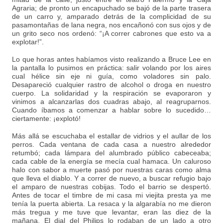
Agraria; de pronto un encapuchado se bajó de la parte trasera
de un carro y, amparado detrás de la complicidad de su
pasamontañas de lana negra, nos encañonó con sus ojos y de
un grito seco nos ordenó: “¡A correr cabrones que esto va a
explotar!”.
Lo que horas antes habíamos visto realizando a Bruce Lee en
la pantalla lo pusimos en práctica: salir volando por los aires
cual hélice sin eje ni guía, como voladores sin palo.
Desapareció cualquier rastro de alcohol o droga en nuestro
cuerpo. La solidaridad y la respiración se evaporaron y
vinimos a alcanzarlas dos cuadras abajo, al reagruparnos.
Cuando íbamos a comenzar a hablar sobre lo sucedido…
ciertamente: ¡explotó!
Más allá se escuchaba el estallar de vidrios y el aullar de los
perros. Cada ventana de cada casa a nuestro alrededor
retumbó; cada lámpara del alumbrado público cabeceaba;
cada cable de la energía se mecía cual hamaca. Un caluroso
halo con sabor a muerte pasó por nuestras caras como alma
que lleva el diablo. Y a correr de nuevo, a buscar refugio bajo
el amparo de nuestras cobijas. Todo el barrio se despertó.
Antes de tocar el timbre de mi casa mi viejita presta ya me
tenía la puerta abierta. La resaca y la algarabía no me dieron
más tregua y me tuve que levantar, eran las diez de la
mañana. El dial del Philips lo rodaban de un lado a otro