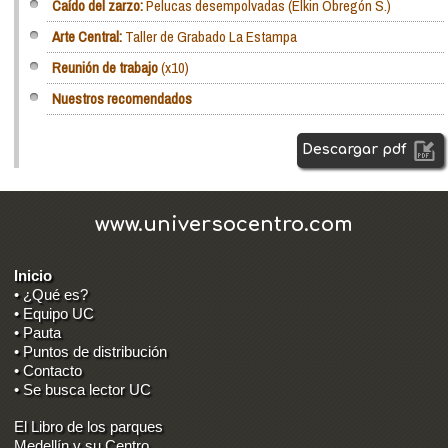
Caído del zarzo:
Pelucas desempolvadas (Elkin Obregón S.)
Arte Central:
Taller de Grabado La Estampa
Reunión de trabajo
(x10)
Nuestros recomendados
Descargar pdf
www.universocentro.com
Inicio
• ¿Qué es?
• Equipo UC
• Pauta
• Puntos de distribución
• Contacto
• Se busca lector UC
El Libro de los parques
Medellín y su Centro