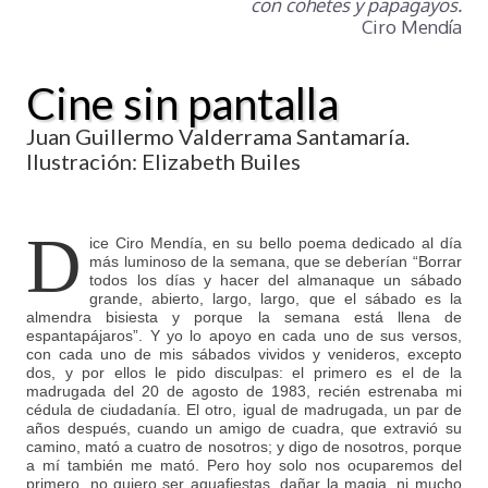
con cohetes y papagayos.
Ciro Mendía
Cine sin pantalla
Juan Guillermo Valderrama Santamaría.
Ilustración: Elizabeth Builes
D
ice Ciro Mendía, en su bello poema dedicado al día
más luminoso de la semana, que se deberían “Borrar
todos los días y hacer del almanaque un sábado
grande, abierto, largo, largo, que el sábado es la
almendra bisiesta y porque la semana está llena de
espantapájaros”. Y yo lo apoyo en cada uno de sus versos,
con cada uno de mis sábados vividos y venideros, excepto
dos, y por ellos le pido disculpas: el primero es el de la
madrugada del 20 de agosto de 1983, recién estrenaba mi
cédula de ciudadanía. El otro, igual de madrugada, un par de
años después, cuando un amigo de cuadra, que extravió su
camino, mató a cuatro de nosotros; y digo de nosotros, porque
a mí también me mató. Pero hoy solo nos ocuparemos del
primero, no quiero ser aguafiestas, dañar la magia, ni mucho