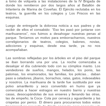
a lomo de volqueta a las instalaciones de la IV Brigada de
donde los remitieron por dos largos años al Batallón de
Infantería de Marina de Coveñas. El Ejército reclutaba en los
teatros, la guerrilla en los colegios y Los Priscos en las
esquinas.
Luego de entregarle la dolorosa noticia a sus padres y de
recibir de ellos el consabido: “Eso les pasó por juntarse con
marihuaneros”, nos fuimos a desahogar nuestras penas al
parque. Teníamos un motivo para emborracharnos, nuestros
correligionarios de teatros, colegios, balones, novias,
adicciones y esquinas, desde esa tarde, ya no nos
acompañaban.
Las sombras reflejadas por los árboles en el piso del parque
se iban borrando una por una. La noche comenzaba a
desalojar el día cubriendo todo con su cómplice manto. Los
vendedores de sueños, mangos, helados, los ponis, las
palomas, los enamorados, las familias, los policías... daban
paso a celadores, jíbaros, borrachos, ratas, gatos, indeseables
y nosotros. La marihuana de la tarde fue sustituida por ese
polvo amarillento y seco convertido en humo que ya
comenzaba a hacer estragos en nuestro barrio y nuestras
casas, desocupándolas de sus enseres y llenando las otras,
las de empeño; la Coca- Cola por cerveza y aguardiente y las
crispetas por perico. El dinero para procurarnos todos estos