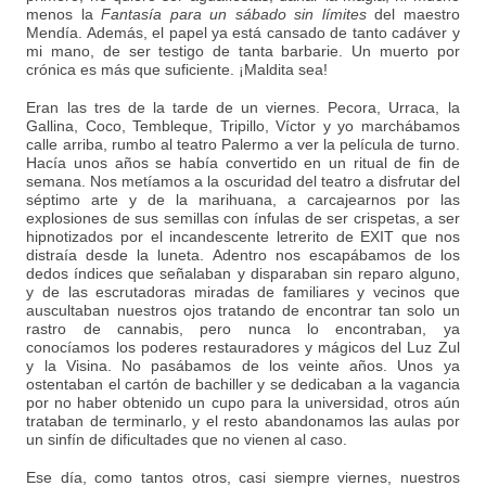
menos la
Fantasía para un sábado sin límites
del maestro
Mendía. Además, el papel ya está cansado de tanto cadáver y
mi mano, de ser testigo de tanta barbarie. Un muerto por
crónica es más que suficiente. ¡Maldita sea!
Eran las tres de la tarde de un viernes. Pecora, Urraca, la
Gallina, Coco, Tembleque, Tripillo, Víctor y yo marchábamos
calle arriba, rumbo al teatro Palermo a ver la película de turno.
Hacía unos años se había convertido en un ritual de fin de
semana. Nos metíamos a la oscuridad del teatro a disfrutar del
séptimo arte y de la marihuana, a carcajearnos por las
explosiones de sus semillas con ínfulas de ser crispetas, a ser
hipnotizados por el incandescente letrerito de EXIT que nos
distraía desde la luneta. Adentro nos escapábamos de los
dedos índices que señalaban y disparaban sin reparo alguno,
y de las escrutadoras miradas de familiares y vecinos que
auscultaban nuestros ojos tratando de encontrar tan solo un
rastro de cannabis, pero nunca lo encontraban, ya
conocíamos los poderes restauradores y mágicos del Luz Zul
y la Visina. No pasábamos de los veinte años. Unos ya
ostentaban el cartón de bachiller y se dedicaban a la vagancia
por no haber obtenido un cupo para la universidad, otros aún
trataban de terminarlo, y el resto abandonamos las aulas por
un sinfín de dificultades que no vienen al caso.
Ese día, como tantos otros, casi siempre viernes, nuestros