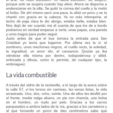
porque solo se suspira cuando hay alivio. Ahora se disponía a
enderezarse en la silla. Se quitó la correa del cuello y la metió
al bolso. De ahí mismo sacó una pava, la alisó un poco y se la
chantó con gracia en la cabeza. Ya no más intemperie, el
techo de paja clara le dio abrigo, estaba bella, estaba bien.
Nos dejó de ver cuando me di cuenta de que los de a bordo
podíamos en verdad empezar a verla: unas papas, una panela
y unos tragos para poder seguir.
Justo antes de que el bus tomara la entrada para San
Cristóbal yo tenía que bajarme. Por última vez la vi: el
sombrero, unos mechones negros, el cuello recto, la soledad,
la ingratitud, un amor ido, el cansancio. Quizás ya iba
viéndose ella misma por dentro, todopoderosa y débil,
enfocada y difusa, como lo permite, de cualquier tipo, la
embriaguez.
La vida combustible
A través del vidrio de la ventanilla, a lo largo de la acera sobre
la calle 57, vi los torsos sin camisas, las venas listas, la vida
arrastrada. Uno, dos, ocho, veinte. Una de ellos les desfiló por
el frente, media nalga afuera, un pie con chancla, una bolsa
en el hombro, un nudo por pelo. Gracias a los carros
parqueados a ambos lados de la vía, gracias a los carreteros y
al que fumando un porro de diez centímetros sabe que