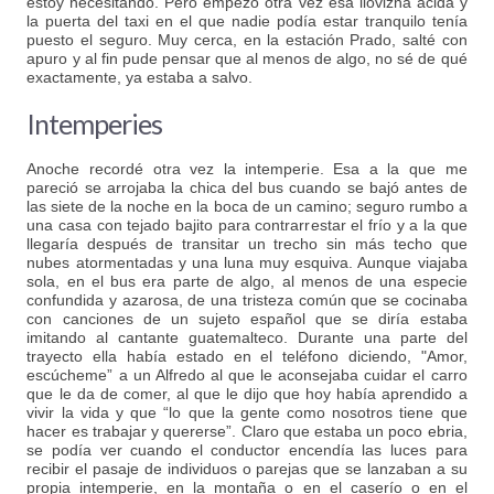
estoy necesitando. Pero empezó otra vez esa llovizna ácida y
la puerta del taxi en el que nadie podía estar tranquilo tenía
puesto el seguro. Muy cerca, en la estación Prado, salté con
apuro y al fin pude pensar que al menos de algo, no sé de qué
exactamente, ya estaba a salvo.
Intemperies
Anoche recordé otra vez la intemperie. Esa a la que me
pareció se arrojaba la chica del bus cuando se bajó antes de
las siete de la noche en la boca de un camino; seguro rumbo a
una casa con tejado bajito para contrarrestar el frío y a la que
llegaría después de transitar un trecho sin más techo que
nubes atormentadas y una luna muy esquiva. Aunque viajaba
sola, en el bus era parte de algo, al menos de una especie
confundida y azarosa, de una tristeza común que se cocinaba
con canciones de un sujeto español que se diría estaba
imitando al cantante guatemalteco. Durante una parte del
trayecto ella había estado en el teléfono diciendo, "Amor,
escúcheme” a un Alfredo al que le aconsejaba cuidar el carro
que le da de comer, al que le dijo que hoy había aprendido a
vivir la vida y que “lo que la gente como nosotros tiene que
hacer es trabajar y quererse”. Claro que estaba un poco ebria,
se podía ver cuando el conductor encendía las luces para
recibir el pasaje de individuos o parejas que se lanzaban a su
propia intemperie, en la montaña o en el caserío o en el