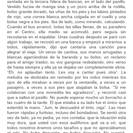
sentada en la tercera hilera de bancas, en el lado del pasillo.
Vestido fucsia de manga sisa y un poco arriba de la rodilla,
bolso grande dorado, las uñas de los pies y los labios pintados
de rojo, una correa blanca ancha colgada en el cuello y una
bolsa negra a los pies. Iba de lado, como mirando, calculando.
Cuando el bus arrancó, todas las sillas llenas, de su paradero
en el Centro, ella medio se acomodó, pero seguía sin
recostarse en el espaldar. Unas cuadras después se paró con
algún trabajo, se recostó en una banca y empezó a mirarnos a
todos, rápidamente, dijo que cantaría una canción para
alegrar el viaje. Un verso de cantina, sus manos arrugadas y
blancas agarrándose de la baranda y su bolso; un reclamo
para el amigo traidor, su voz gangosa resbalando; otro verso
de hasta siempre y ella ya se dejaba ver completamente ebria.
“Eh, no aplaudan tanto. Les voy a cantar pues otra”. La
melodía se deslizaba sin remedio por los oídos mientras los
ojos de ella miraban a veces por la ventanilla, a veces a un
pasajero, a veces a sus pies que atajaban la bolsa. “Si me
colaboran con una monedita les agradezco”, y recorrió casi
que a saltos el pasillo. No puede esperar mucho un borracho a
las cuatro de la tarde. El que estaba a su lado fue el único que
extendió la mano. “Jum, le descuadré el tinto, oiga”. Las risas
fueron rápidas y furtivas, incluso del bondadoso. Se sentó otra
vez de lado, ya no pedía, ya nos contaba: que la situación está
muy dura, que usted con esos audífonos qué va a oír, que
todos nosotros éramos unos tacaños y que no apreciábamos
el arte. No hubo discusión, no había discusión. No suspiró,