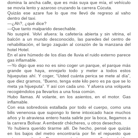
domina la ancha calle, que es más suya que mía, el vehículo
se movía lento y azaroso cruzando la carrera Cúcuta.
Quizás ese azare fue lo que me llevó de regreso al vaho
dentro del taxi.
—¿Ah?, ¿qué dice?
—Que tanto malparido desechable.
No suspiré. Volví afuera: la cafetería abierta y sin vitrina, el
balcón a un mundo desconocido, las paredes del centro de
rehabilitación, el largo zaguán al corazón de la manzana del
hotel Hotel.
En el aire húmedo de los días de lluvia el ruido externo parece
gas inflamable.
—Yo digo que eso no es sino coger un parque, el parque más
grande que haya, enrejarlo todo y meter a todos estos
hijueputas ahí. Y coger, “Usted cuánta perica se mete al día”,
que diez gramos, “Bueno, tenga este kilo pero es pa que se lo
meta ya hijueputa”. Y así con cada uno. Y afuera una volqueta
recogiéndolos pa llevarlos a una fosa común.
Hubo llamas. Al volante, en los asientos, en el motor. Gas
inflamable.
Con esa sobredosis estallada por todo el cuerpo, como una
bilis venenosa que supongo lo tiene intoxicado hace muchos
años y lo atraviesa entero hasta salirle por la boca, llegamos a
la carrera Bolívar. A embestir chécheres, u otros desechos.
Yo hubiera querido tirarme allí. De hecho, pensé que quizás
en los bajos del metro encontraría por fin el repuesto que