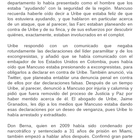
departamento lo había presentado como el hombre que los
estaba “ayudando” con la seguridad de la región. Mancuso
recuerda haberle oído decir a Uribe que estaba feliz de que
los estuviera ayudando, y que hablaron en particular acerca
de un ataque, que al parecer, las Farc estaban planeando en
contra de Uribe y de su finca, y de sus esfuerzos por descubrir
quiénes, exactamente, estaban involucrados en el complot.
Uribe respondió con un comunicado que negaba
rotundamente las declaraciones del líder paramilitar y de los
excongresistas, y añadió que se había comunicado con el
embajador de los Estados Unidos en Colombia, pues había
oído que Mancuso estaba presionando a excongresistas, para
obligarlos a declarar en contra de Uribe. También anunció, vía
Twitter, que planeaba entablar una denuncia penal en contra
de ellos por dar declaraciones falsas. Después de un tiempo
Uribe, al parecer, denunció a Mancuso por injuria y calumnia y
pidió que fuera removido del proceso de Justicia y Paz por
haber mentido acerca de él. El abogado de Uribe, Jaime
Granados, les dijo a los medios que Mancuso estaba dando
esas declaraciones por un deseo de venganza, pues Uribe lo
había arrestado y extraditado.
Don Berna, quien en 2009 había sido condenado por
narcotráfico y sentenciado a 31 años de prisión en Miami,
también empezó a hablar años después. Confirmó gran parte