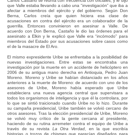
Carlos Castaño se reunía con frecuencia con oficiales, y le dijo
que Valle estaba llevando a cabo una “investigación” que iba a
afectar a miembros del ejército y del gobierno. Según Don
Berna, Carlos creía que quien hiciera esa clase de
acusaciones en contra del ejército era un colaborador de la
guerrilla. Entonces convinieron en asesinar a Valle. De
acuerdo con Don Berna, Castaño le dio las órdenes para el
asesinato a Elkin y le explicó que Valle era “incómodo” para
miembros del Estado por sus acusaciones sobre casos como
el de la masacre de El Aro.
El mismo expresidente Uribe se enfrentaba a la posibilidad de
nuevas investigaciones. Entre estas se encontraba una
investigación por la muerte en un accidente de helicóptero en
2006 de su antigua mano derecha en Antioquia, Pedro Juan
Moreno. Moreno y Uribe se habían distanciado en los años
anteriores a la muerte de Moreno: de acuerdo con uno de los
asesores de Uribe, Moreno había esperado que Uribe
estableciera una nueva agencia central que supervisara a
todos los organismos de inteligencia y que él la controlara, por
lo que se sintió traicionado cuando Uribe no lo hizo. Durante
su campaña presidencial, Uribe también se volvió cercano de
otros asesores. Tras la elección presidencial de Uribe, Moreno
se volvió muy crítico de la gente cercana al presidente,
haciendo de su rutina arremeter contra el equipo de Uribe a
través de su revista
La Otra Verdad
, en la que escribía
historias o trozos de chismes que parecían diseñados para