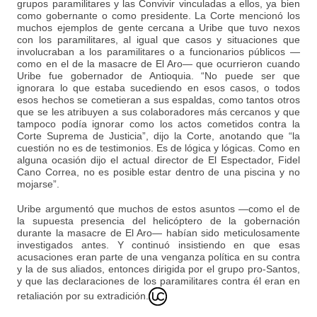
grupos paramilitares y las Convivir vinculadas a ellos, ya bien
como gobernante o como presidente. La Corte mencionó los
muchos ejemplos de gente cercana a Uribe que tuvo nexos
con los paramilitares, al igual que casos y situaciones que
involucraban a los paramilitares o a funcionarios públicos —
como en el de la masacre de El Aro— que ocurrieron cuando
Uribe fue gobernador de Antioquia. “No puede ser que
ignorara lo que estaba sucediendo en esos casos, o todos
esos hechos se cometieran a sus espaldas, como tantos otros
que se les atribuyen a sus colaboradores más cercanos y que
tampoco podía ignorar como los actos cometidos contra la
Corte Suprema de Justicia”, dijo la Corte, anotando que “la
cuestión no es de testimonios. Es de lógica y lógicas. Como en
alguna ocasión dijo el actual director de El Espectador, Fidel
Cano Correa, no es posible estar dentro de una piscina y no
mojarse”.
Uribe argumentó que muchos de estos asuntos —como el de
la supuesta presencia del helicóptero de la gobernación
durante la masacre de El Aro— habían sido meticulosamente
investigados antes. Y continuó insistiendo en que esas
acusaciones eran parte de una venganza política en su contra
y la de sus aliados, entonces dirigida por el grupo pro-Santos,
y que las declaraciones de los paramilitares contra él eran en
retaliación por su extradición.