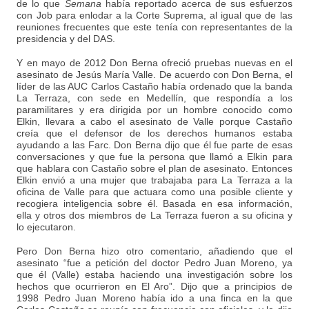
de lo que
Semana
había reportado acerca de sus esfuerzos
con Job para enlodar a la Corte Suprema, al igual que de las
reuniones frecuentes que este tenía con representantes de la
presidencia y del DAS.
Y en mayo de 2012 Don Berna ofreció pruebas nuevas en el
asesinato de Jesús María Valle. De acuerdo con Don Berna, el
líder de las AUC Carlos Castaño había ordenado que la banda
La Terraza, con sede en Medellín, que respondía a los
paramilitares y era dirigida por un hombre conocido como
Elkin, llevara a cabo el asesinato de Valle porque Castaño
creía que el defensor de los derechos humanos estaba
ayudando a las Farc. Don Berna dijo que él fue parte de esas
conversaciones y que fue la persona que llamó a Elkin para
que hablara con Castaño sobre el plan de asesinato. Entonces
Elkin envió a una mujer que trabajaba para La Terraza a la
oficina de Valle para que actuara como una posible cliente y
recogiera inteligencia sobre él. Basada en esa información,
ella y otros dos miembros de La Terraza fueron a su oficina y
lo ejecutaron.
Pero Don Berna hizo otro comentario, añadiendo que el
asesinato “fue a petición del doctor Pedro Juan Moreno, ya
que él (Valle) estaba haciendo una investigación sobre los
hechos que ocurrieron en El Aro”. Dijo que a principios de
1998 Pedro Juan Moreno había ido a una finca en la que