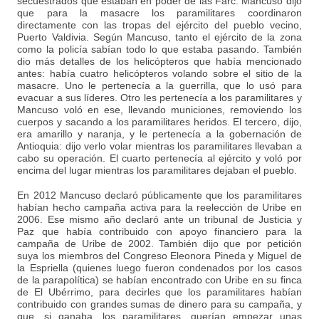
secuestrados que estaban en poder de las Farc. Mancuso dijo
que para la masacre los paramilitares coordinaron
directamente con las tropas del ejército del pueblo vecino,
Puerto Valdivia. Según Mancuso, tanto el ejército de la zona
como la policía sabían todo lo que estaba pasando. También
dio más detalles de los helicópteros que había mencionado
antes: había cuatro helicópteros volando sobre el sitio de la
masacre. Uno le pertenecía a la guerrilla, que lo usó para
evacuar a sus líderes. Otro les pertenecía a los paramilitares y
Mancuso voló en ese, llevando municiones, removiendo los
cuerpos y sacando a los paramilitares heridos. El tercero, dijo,
era amarillo y naranja, y le pertenecía a la gobernación de
Antioquia: dijo verlo volar mientras los paramilitares llevaban a
cabo su operación. El cuarto pertenecía al ejército y voló por
encima del lugar mientras los paramilitares dejaban el pueblo.
En 2012 Mancuso declaró públicamente que los paramilitares
habían hecho campaña activa para la reelección de Uribe en
2006. Ese mismo año declaró ante un tribunal de Justicia y
Paz que había contribuido con apoyo financiero para la
campaña de Uribe de 2002. También dijo que por petición
suya los miembros del Congreso Eleonora Pineda y Miguel de
la Espriella (quienes luego fueron condenados por los casos
de la parapolítica) se habían encontrado con Uribe en su finca
de El Ubérrimo, para decirles que los paramilitares habían
contribuido con grandes sumas de dinero para su campaña, y
que, si ganaba, los paramilitares, querían empezar unas