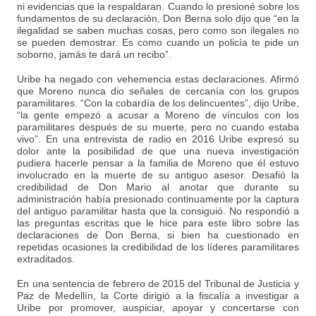
ni evidencias que la respaldaran. Cuando lo presioné sobre los
fundamentos de su declaración, Don Berna solo dijo que “en la
ilegalidad se saben muchas cosas, pero como son ilegales no
se pueden demostrar. Es como cuando un policía te pide un
soborno, jamás te dará un recibo”.
Uribe ha negado con vehemencia estas declaraciones. Afirmó
que Moreno nunca dio señales de cercanía con los grupos
paramilitares. “Con la cobardía de los delincuentes”, dijo Uribe,
“la gente empezó a acusar a Moreno de vínculos con los
paramilitares después de su muerte, pero no cuando estaba
vivo”. En una entrevista de radio en 2016 Uribe expresó su
dolor ante la posibilidad de que una nueva investigación
pudiera hacerle pensar a la familia de Moreno que él estuvo
involucrado en la muerte de su antiguo asesor. Desafió la
credibilidad de Don Mario al anotar que durante su
administración había presionado continuamente por la captura
del antiguo paramilitar hasta que la consiguió. No respondió a
las preguntas escritas que le hice para este libro sobre las
declaraciones de Don Berna, si bien ha cuestionado en
repetidas ocasiones la credibilidad de los líderes paramilitares
extraditados.
En una sentencia de febrero de 2015 del Tribunal de Justicia y
Paz de Medellín, la Corte dirigió a la fiscalía a investigar a
Uribe por promover, auspiciar, apoyar y concertarse con