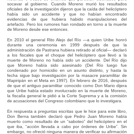
socavar al gobierno. Cuando Moreno murió los resultados
oficiales de la investigación dijeron que la caída del helicóptero
había sido un accidente y que no habían encontrado
evidencias de que hubiera habido manipulaciones del
artefacto. Pero los rumores han rondado en torno a la muerte
de Moreno desde ese entonces.
En 2010 el general Rito Alejo del Río —a quien Uribe honró
durante una ceremonia en 1999 después de que la
administración de Pastrana hubiera retirado al oficial— declaró
a los fiscales que el choque del helicóptero que llevó a la
muerte de Moreno no había sido un accidente. Del Río dijo
que Moreno había sido asesinado (Del Río luego fue
condenado por homicidio en un asunto distinto, y hasta la
fecha sigue bajo investigación por la masacre paramilitar de
Mapiripán en el Meta en 1997). En febrero de 2016, después
de que el antiguo paramilitar conocido como Don Mario dijera
que Uribe había estado involucrado en la muerte de Moreno,
la fiscalía general le pidió a la Corte Suprema y a la comisión
de acusaciones del Congreso colombiano que lo investigara.
En respuesta a preguntas escritas que le hice para este libro,
Don Berna también declaró que Pedro Juan Moreno había
muerto como resultado de un “saboteo” del helicóptero en el
que iba, “acción llevada a cabo por órdenes de Uribe”. Sin
embargo, no ofreció ninguna manera de verificar su afirmación