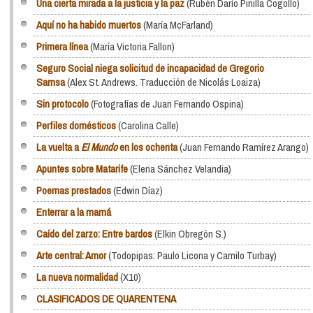
Una cierta mirada a la justicia y la paz
(Rubén Darío Pinilla Cogollo)
Aquí no ha habido muertos
(María McFarland)
Primera línea
(María Victoria Fallon)
Seguro Social niega solicitud de incapacidad de Gregorio
Samsa
(Alex St. Andrews. Traducción de Nicolás Loaiza)
Sin protocolo
(Fotografías de Juan Fernando Ospina)
Perfiles domésticos
(Carolina Calle)
La vuelta a
El Mundo
en los ochenta
(Juan Fernando Ramírez Arango)
Apuntes sobre Matarife
(Elena Sánchez Velandia)
Poemas prestados
(Edwin Díaz)
Enterrar a la mamá
Caído del zarzo: Entre bardos
(Elkin Obregón S.)
Arte central: Amor
(Todopipas: Paulo Licona y Camilo Turbay)
La nueva normalidad
(X10)
CLASIFICADOS DE QUARENTENA