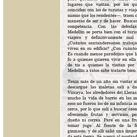
lugares que visitan, por los 
coinciden con los de turistas y viaj
mismo que los residentes—, traen 
maneras de ser y de hacer. Buscan
competencia. Con las debidas 
Medellín se porta bien con el turis
viajero y definitivamente mal
¿Cuántos santandereanos trabaja
viven en su edificio? ¿Con cuánto
Es cuando menos paradójico que la
fo a quienes quieren vivir en ella
de tía a quienes la visitan por
Medellín a ratos sabe tratarte bien.
Tenía más de un año sin visitar m
descargué las maletas salí a d
Vizcaya, los alrededores del Llera
mucho la vida de barrio en las 
esos no fueron los de mi infancia
cerca, por lo que salí a buscar casa
ofreciendo frutas y servicios, p
dueño ni correa. Paré en una fr
tomar jugo. Al frente de la f
gimnasio, y de allí salió una mujer
da esta tierra. Se acercó al mostra