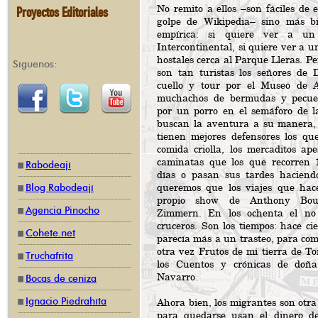
No remito a ellos –son fáciles de 
Proyectos Editoriales
golpe de Wikipedia– sino más bi
empírica: si quiere ver a un
Intercontinental, si quiere ver a u
hostales cerca al Parque Lleras. Pe
Síguenos:
son tan turistas los señores de 
cuello y tour por el Museo de A
muchachos de bermudas y pecue
por un porro en el semáforo de l
buscan la aventura a su manera, 
tienen mejores defensores los qu
comida criolla, los mercaditos ape
caminatas que los que recorren 
Rabodeají
días o pasan sus tardes haciend
queremos que los viajes que hac
Blog Rabodeají
propio show de Anthony Bo
Agencia Pinocho
Zimmern. En los ochenta el no
cruceros. Son los tiempos: hace ci
Cohete.net
parecía más a un trasteo, para com
otra vez Frutos de mi tierra de T
Truchafrita
los Cuentos y crónicas de doñ
Navarro.
Bocas de ceniza
Ignacio Piedrahíta
Ahora bien, los migrantes son otra
para quedarse usan el dinero de