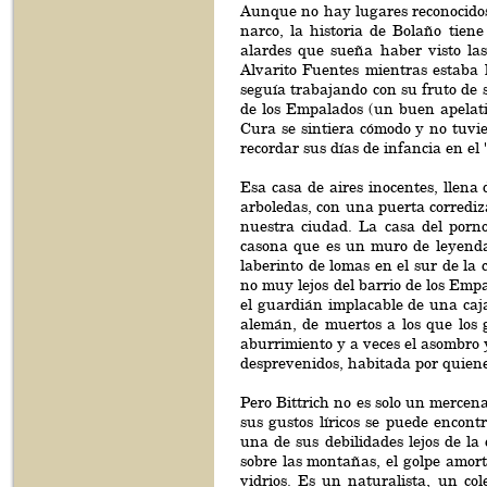
Aunque no hay lugares reconocidos 
narco, la historia de Bolaño tien
alardes que sueña haber visto la
Alvarito Fuentes mientras estaba
seguía trabajando con su fruto de 
de los Empalados (un buen apelat
Cura se sintiera cómodo y no tuvie
recordar sus días de infancia en el "
Esa casa de aires inocentes, llena 
arboledas, con una puerta corrediz
nuestra ciudad. La casa del porno
casona que es un muro de leyendas
laberinto de lomas en el sur de la
no muy lejos del barrio de los Emp
el guardián implacable de una caja
alemán, de muertos a los que los 
aburrimiento y a veces el asombro y
desprevenidos, habitada por quienes
Pero Bittrich no es solo un mercen
sus gustos líricos se puede encontr
una de sus debilidades lejos de la
sobre las montañas, el golpe amort
vidrios. Es un naturalista, un col