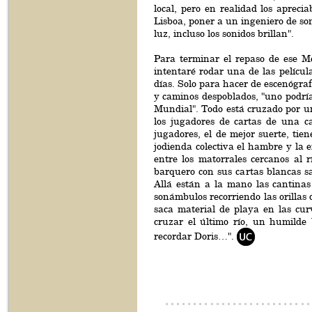
local, pero en realidad los aprec
Lisboa, poner a un ingeniero de so
luz, incluso los sonidos brillan".
Para terminar el repaso de ese M
intentaré rodar una de las películ
días. Solo para hacer de escenógraf
y caminos despoblados, "uno podría
Mundial". Todo está cruzado por u
los jugadores de cartas de una c
jugadores, el de mejor suerte, tie
jodienda colectiva el hambre y la 
entre los matorrales cercanos al 
barquero con sus cartas blancas sa
Allá están a la mano las cantinas
sonámbulos recorriendo las orillas
saca material de playa en las cu
cruzar el último río, un humilde
recordar Doris…".