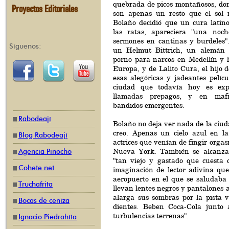
quebrada de picos montañosos, do
Proyectos Editoriales
son apenas un resto que el sol 
Bolaño decidió que un cura latin
las ratas, apareciera "una noc
sermones en cantinas y burdeles".
Síguenos:
un Helmut Bittrich, un alemán d
porno para narcos en Medellín y 
Europa, y de Lalito Cura, el hijo d
esas alegóricas y jadeantes pelícu
ciudad que todavía hoy es exp
llamadas prepagos, y en mafi
bandidos emergentes.
Rabodeají
Bolaño no deja ver nada de la ciud
creo. Apenas un cielo azul en la
Blog Rabodeají
actrices que venían de fingir orgas
Nueva York. También se alcanza 
Agencia Pinocho
"tan viejo y gastado que cuesta 
Cohete.net
imaginación de lector adivina que
aeropuerto en el que se saludaba 
Truchafrita
llevan lentes negros y pantalones 
alarga sus sombras por la pista 
Bocas de ceniza
dientes. Beben Coca-Cola junto 
turbulencias terrenas".
Ignacio Piedrahíta