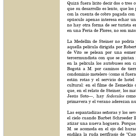
Quizá fuera lícito decir dos o tres 
que su desarrollo es lento, que los
con la cuenta de cobro pagada con pr
opúsculo apenas interesa echar un
no hay otra forma de ser turista en
en una Feria de Flores, no son más
La Medellín de Steiner no podría 
aquella película dirigida por Robe
de Vito se pelean por una esmera
tercermundista con que se pintan 
en la película los autobuses son c
Bogotá a M. por caminos de tierr
condominio motelero (como si fuera 
están rotas y el servicio de hote
cultural: en el filme de Zemeckis
que, en el relato de Steiner, los 
Jesús Soto—, hay
federales
como 
primavera y el verano aderezan nu
Las espantadizas señoras y los sev
el cielo cuando Barbet Schroeder l
atizar una nueva hoguera. Porque,
M. se acomoda en el ojo del hurac
endilga la ruda perífrasis de "Ca