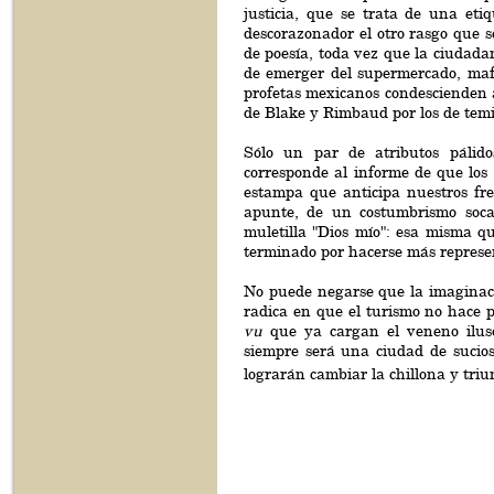
justicia, que se trata de una et
descorazonador el otro rasgo que se
de poesía, toda vez que la ciudad
de emerger del supermercado, mafi
profetas mexicanos condescienden a
de Blake y Rimbaud por los de temib
Sólo un par de atributos pálid
corresponde al informe de que los
estampa que anticipa nuestros fren
apunte, de un costumbrismo soca
muletilla "Dios mío": esa misma qu
terminado por hacerse más represen
No puede negarse que la imaginació
radica en que el turismo no hace p
vu
que ya cargan el veneno ilusor
siempre será una ciudad de sucio
lograrán cambiar la chillona y tri