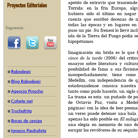
apetito de extravío que trasciende
Proyectos Editoriales
Tórrida: en la fría Europa, alg
hubiera sido el último en negar
cuenta que escribió decenas de 
todas las épocas y en lugares en
Síguenos:
puso un pie. Su frenesí lo llevó in
isla de la Tierra del Fuego podía s
hipopótamos.
Imaginación sin brida es lo que
cinco de la tarde
(2006) del crític
ensayos sobre literatura y cultu
posibilidad de fama a sus ficcione
Rabodeají
insospechadamente, tiene com
Medellín, con independencia de q
Blog Rabodeají
estadounidense conozca nuestra 
tanto como pudo hacerlo, un siglo 
Agencia Pinocho
La trama es esta: un puñado de poe
Cohete.net
de Octavio Paz, visita a Medel
páginas) con la idea de leer poemas
Truchafrita
un verso puede detener una bala. 
apenas ha sido posible en
El milagr
Bocas de ceniza
una elegía en memoria de uno de 
escupir los revólveres de su séquito
Ignacio Piedrahíta