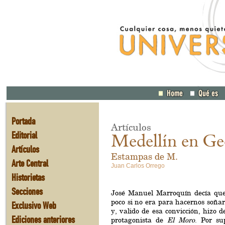
Portada
Artículos
Editorial
Medellín en Ge
Artículos
Estampas de M.
Arte Central
Juan Carlos Orrego
Historietas
Secciones
José Manuel Marroquín decía que 
poco si no era para hacernos soñar
Exclusivo Web
y, valido de esa convicción, hizo d
Ediciones anteriores
protagonista de
El Moro
. Por su