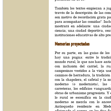
También los textos empiezan a ju
través de la descripción de las com
son motivo de recordación grata par
para acompañar las comidas". Inclus
mostrará en adelante: una ciudad 
ciencia; una ciudad deportiva, cen
instituciones educativas de alto pre
Memorias proyectadas
Por su parte, en las guías de los
hay una pugna: entre lo tradici
mundo rural, lo que nos hace anti
con inclusión del carriel, la ru
campesinos vestidos a la vieja usa
caminos de herradura, la tradición
con la chapolera, el cafetal y la m
moderno (o modernista), las 
carreteras, los edificios vanguardi
obras de urbanismo progresista. Y 
lo rural se escenifica en la ciu
moderno se mezcla con lo ancest
Antioqueño residente en Mede
aficionado al campo, en los días fe