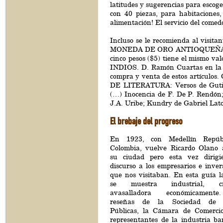
latitudes y sugerencias para escoge
con 40 piezas, para habitaciones,
alimentación! El servicio del com
Incluso se le recomienda al visita
MONEDA DE ORO ANTIOQUEÑA. El d
cinco pesos ($5) tiene el mismo 
INDIOS. D. Ramón Cuartas en la of
compra y venta de estos artí
DE LITERATURA: Versos de Gutiérr
(…) Inocencia de F. De P. Rendón
J.A. Uribe; Kundry de Gabriel Lator
El brebaje del progreso
En 1923, con Medellín Repúb
Colombia, vuelve Ricardo Olano 
su ciudad pero esta vez dirig
discurso a los empresarios e inver
que nos visitaban. En esta guía l
se muestra industrial, cre
avasalladora económicamen
reseñas de la Sociedad de 
Públicas, la Cámara de Comercio
representantes de la industria ba