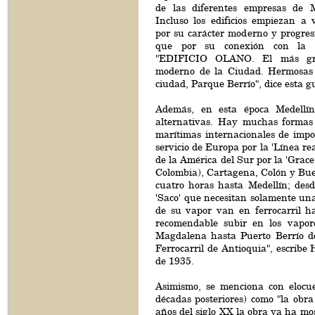
de las diferentes empresas de M
Incluso los edificios empiezan a 
por su carácter moderno y progres
que por su conexión con la hi
"EDIFICIO OLANO. El más g
moderno de la Ciudad. Hermosas y 
ciudad, Parque Berrío", dice esta g
Además, en esta época Medellín
alternativas. Hay muchas formas p
marítimas internacionales de imp
servicio de Europa por la 'Línea re
de la América del Sur por la 'Grac
Colombia), Cartagena, Colón y Bue
cuatro horas hasta Medellín; desd
'Saco' que necesitan solamente un
de su vapor van en ferrocarril h
recomendable subir en los vapor
Magdalena hasta Puerto Berrío de
Ferrocarril de Antioquia", escri
de 1935.
Asimismo, se menciona con elocue
décadas posteriores) como "la obra
años del siglo XX la obra ya ha mos