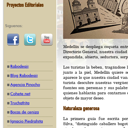
Proyectos Editoriales
Síguenos:
Medellín se despliega coqueta entr
Directorio General, nuestra ciudad p
expandida, abierta, seductora, sorp
Rabodeají
Los turistas la beben, tragándose 
junto a la piel, Medellín quiere 
Blog Rabodeají
aparece lo que nuestra ciudad vana
turista descubre nuestras vergüen
Agencia Pinocho
fuentes son personas y sus palabra
quienes hablarán para contarnos d
Cohete.net
objeto de mayor deseo.
Truchafrita
Naturaleza generosa
Bocas de ceniza
La primera guía fue escrita por
Ignacio Piedrahíta
Silva, "distinguido caballero bogo