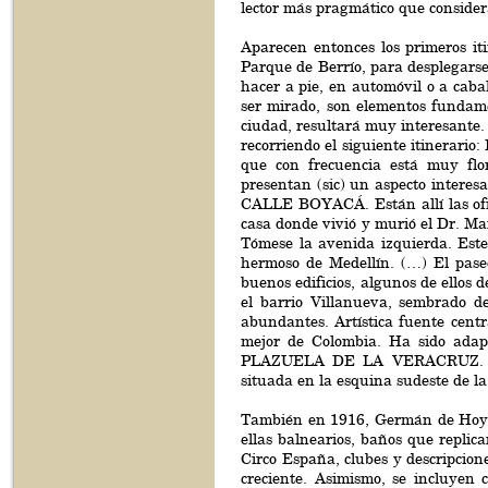
lector más pragmático que consider
Aparecen entonces los primeros it
Parque de Berrío, para desplegarse
hacer a pie, en automóvil o a caba
ser mirado, son elementos fundame
ciudad, resultará muy interesante. 
recorriendo el siguiente itinerari
que con frecuencia está muy flor
presentan (sic) un aspecto interesa
CALLE BOYACÁ. Están allí las ofic
casa donde vivió y murió el Dr. 
Tómese la avenida izquierda. Est
hermoso de Medellín. (…) El pas
buenos edificios, algunos de ello
el barrio Villanueva, sembrado de
abundantes. Artística fuente centra
mejor de Colombia. Ha sido adapt
PLAZUELA DE LA VERACRUZ. Igles
situada en la esquina sudeste de l
También en 1916, Germán de Hoyos 
ellas balnearios, baños que replic
Circo España, clubes y descripcion
creciente. Asimismo, se incluyen 