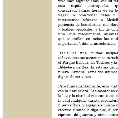
vive hace algunos años, con su fam
esta capital antioqueña, 
consagrado largas horas de su t
vagar, a coleccionar datos y 
interesantes relativos a Medel
paciencia de benedictino, con claro
y loables propósitos, a fin de dot
una Guía medellinense, ausanz
que se estilan en todas las ciu
importancia", dice la introducción.
Habla de una ciudad incipie
todavía escasas atracciones turíst
el Parque Bolívar, los Talleres y 
Biblioteca de Zea, la estatua del
nueva Catedral, estos dos últimos
dignos de ser vistos.
Pero fundamentalmente, esta visi
con la naturaleza. Las montañas vig
la luz y la claridad rebosante son 
la cual cualquier turista sucumbir
nuestra flora, y agréguele mucho m
creerme cuando le diga que, al con
cipreses, de guamos y otros mucho