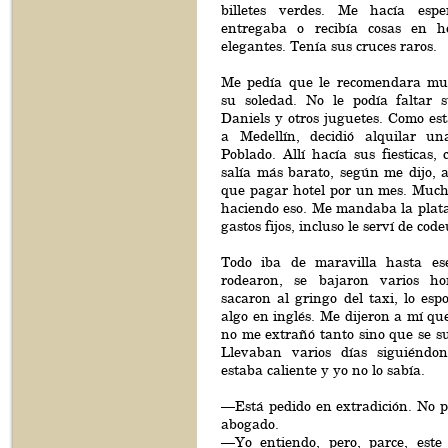
billetes verdes. Me hacía espe
entregaba o recibía cosas en h
elegantes. Tenía sus cruces raros.
Me pedía que le recomendara mu
su soledad. No le podía faltar 
Daniels y otros juguetes. Como es
a Medellín, decidió alquilar un
Poblado. Allí hacía sus fiesticas,
salía más barato, según me dijo, a
que pagar hotel por un mes. Much
haciendo eso. Me mandaba la plata
gastos fijos, incluso le serví de cod
Todo iba de maravilla hasta e
rodearon, se bajaron varios h
sacaron al gringo del taxi, lo esp
algo en inglés. Me dijeron a mí qu
no me extrañó tanto sino que se s
Llevaban varios días siguiéndon
estaba caliente y yo no lo sabía.
—Está pedido en extradición. No p
abogado.
—Yo entiendo, pero, parce, este