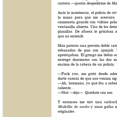
carrera —quería despedirme de Ma
Ante la insistencia, el policía de ci
la mano para que me acercara 
camioneta grande con vidrios pola
ventanilla abierta. Uno de los dete
planillas. De afuera le gritaban 
que no entendí.
Max parecía una porción doble car
rebanadas de pan con ajonjolí: l
apretujaban. El gringo me debía o
entregó doscientos con las dos 
encima de la cabeza de un policía.
—Fuck you, me gritó desde ade
darte cuenta de que nos venían si
—Ah, hermano, yo qué iba a sabe
caliente...
—Shit —dijo—. Quédate con eso.
Y entonces me tiró una cachu
Medellín de noche
y unas gafas ma
originales.