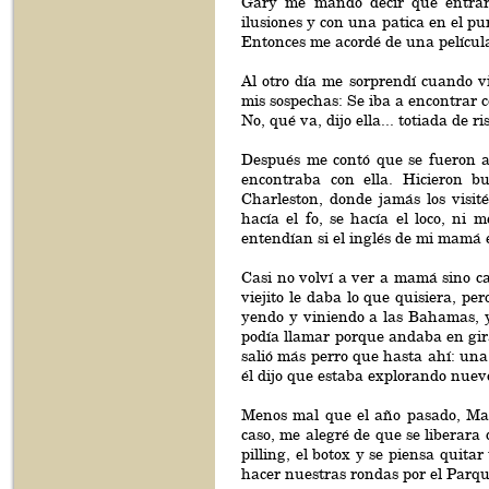
Gary me mandó decir que entrara
ilusiones y con una patica en el pur
Entonces me acordé de una película 
Al otro día me sorprendí cuando vi
mis sospechas: Se iba a encontrar co
No, qué va, dijo ella... totiada de ri
Después me contó que se fueron a
encontraba con ella. Hicieron 
Charleston, donde jamás los visi
hacía el fo, se hacía el loco, ni
entendían si el inglés de mi mamá er
Casi no volví a ver a mamá sino c
viejito le daba lo que quisiera, pe
yendo y viniendo a las Bahamas, y
podía llamar porque andaba en gira 
salió más perro que hasta ahí: una
él dijo que estaba explorando nuev
Menos mal que el año pasado, Mamá
caso, me alegré de que se liberara 
pilling, el botox y se piensa quit
hacer nuestras rondas por el Parqu