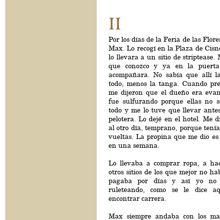
II
Por los días de la Feria de las Flor
Max. Lo recogí en la Plaza de Cisn
lo llevara a un sitio de striptease.
que conozco y ya en la puerta
acompañara. No sabía que allí la
todo, menos la tanga. Cuando pre
me dijeron que el dueño era evan
fue sulfurando porque ellas no 
todo y me lo tuve que llevar ante
pelotera. Lo dejé en el hotel. Me d
al otro día, temprano, porque ten
vueltas. La propina que me dio es
en una semana.
Lo llevaba a comprar ropa, a ha
otros sitios de los que mejor no h
pagaba por días y así yo no
ruleteando, como se le dice a
encontrar carrera.
Max siempre andaba con los male