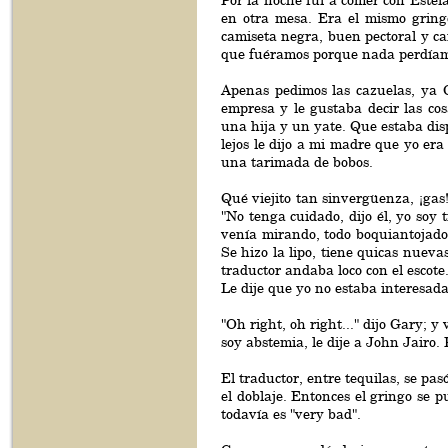
Por la noche fui a comer con Estel
en otra mesa. Era el mismo gringo
camiseta negra, buen pectoral y ca
que fuéramos porque nada perdíamo
Apenas pedimos las cazuelas, ya 
empresa y le gustaba decir las cos
una hija y un yate. Que estaba dis
lejos le dijo a mi madre que yo er
una tarimada de bobos.
Qué viejito tan sinvergüenza, ¡gas
"No tenga cuidado, dijo él, yo soy 
venía mirando, todo boquiantojad
Se hizo la lipo, tiene quicas nuev
traductor andaba loco con el escote
Le dije que yo no estaba interesada
"Oh right, oh right..." dijo Gary; 
soy abstemia, le dije a John Jairo.
El traductor, entre tequilas, se pas
el doblaje. Entonces el gringo se 
todavía es "very bad".