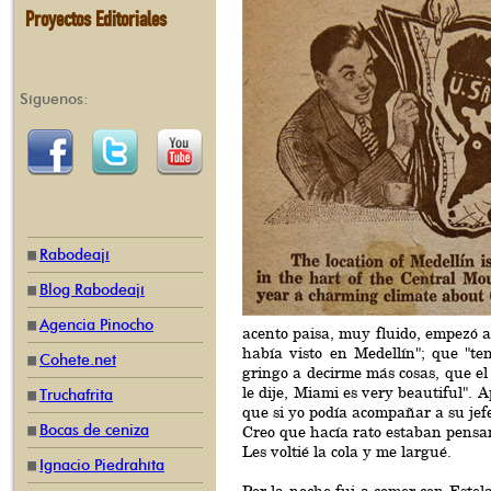
Proyectos Editoriales
Síguenos:
Rabodeají
Blog Rabodeají
Agencia Pinocho
acento paisa, muy fluido, empezó a
había visto en Medellín"; que "te
Cohete.net
gringo a decirme más cosas, que el
le dije, Miami es very beautiful". 
Truchafrita
que si yo podía acompañar a su jef
Bocas de ceniza
Creo que hacía rato estaban pensa
Les voltié la cola y me largué.
Ignacio Piedrahíta