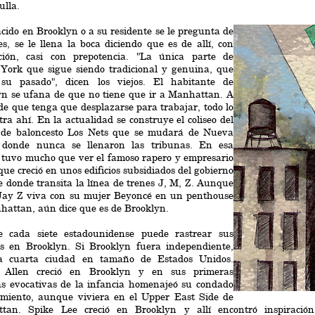
ulla.
acido en Brooklyn o a su residente se le pregunta de
s, se le llena la boca diciendo que es de allí, con
ción, casi con prepotencia. "La única parte de
York que sigue siendo tradicional y genuina, que
su pasado", dicen los viejos. El habitante de
yn se ufana de que no tiene que ir a Manhattan. A
e que tenga que desplazarse para trabajar, todo lo
ra ahí. En la actualidad se construye el coliseo del
 de baloncesto Los Nets que se mudará de Nueva
 donde nunca se llenaron las tribunas. En esa
 tuvo mucho que ver el famoso rapero y empresario
que creció en unos edificios subsidiados del gobierno
e donde transita la línea de trenes J, M, Z. Aunque
Jay Z viva con su mujer Beyoncé en un penthouse
attan, aún dice que es de Brooklyn.
 cada siete estadounidense puede rastrear sus
es en Brooklyn. Si Brooklyn fuera independiente,
la cuarta ciudad en tamaño de Estados Unidos.
Allen creció en Brooklyn y en sus primeras
as evocativas de la infancia homenajeó su condado
imiento, aunque viviera en el Upper East Side de
tan. Spike Lee creció en Brooklyn y allí encontró inspiració