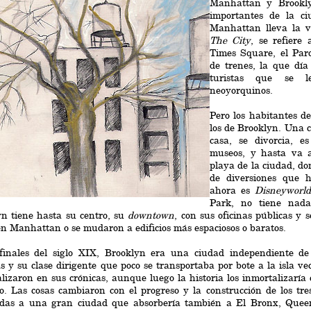
Manhattan y Brookly
importantes de la c
Manhattan lleva la 
The City
, se refiere
Times Square, el Parq
de trenes, la que día
turistas que se l
neoyorquinos.
Pero los habitantes d
los de Brooklyn. Una 
casa, se divorcia, es
museos, y hasta va 
playa de la ciudad, d
de diversiones que 
ahora es
Disneyworld
Park, no tiene nada
n tiene hasta su centro, su
downtown
, con sus oficinas públicas y
n Manhattan o se mudaron a edificios más espaciosos o baratos.
finales del siglo XIX, Brooklyn era una ciudad independiente d
as y su clase dirigente que poco se transportaba por bote a la isla 
lizaron en sus crónicas, aunque luego la historia los inmortalizaría 
. Las cosas cambiaron con el progreso y la construcción de los tr
adas a una gran ciudad que absorbería también a El Bronx, Quee