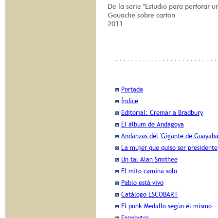
De la serie "Estudio para perforar u
Gouache sobre cartón
2011
Portada
Índice
Editorial: Cremar a Bradbury
El álbum de Andagoya
Andanzas del 'Gigante de Guayaba
La mujer que quiso ser presidente
Un tal Alan Smithee
El mito camina solo
Pablo está vivo
Catálogo ESCOBART
El punk Medallo según él mismo
Sapobytes